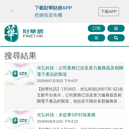
財華智庫網
FINTV
FINMETA
財華證券
媒體矩陣
下載財華財經APP
×
下載APP
智庫沙龍
聯絡我們
把握投資先機
訂閱
简
搜尋結果
光弘科技：公司業務已涉及算力服務器及相關
電子產品的製造
2026年07月30日 下午4:07
【財華社訊】7月30日，光弘科技(300735.SZ)在
互動平台表示，公司業務已涉及算力服務器及相
關電子產品的製造，包括並不限於各類服務算力
器板卡、液冷組件、數據中心交換機、服務...
光弘科技：未從事SIP封裝業務
2026年06月10日 下午4:22