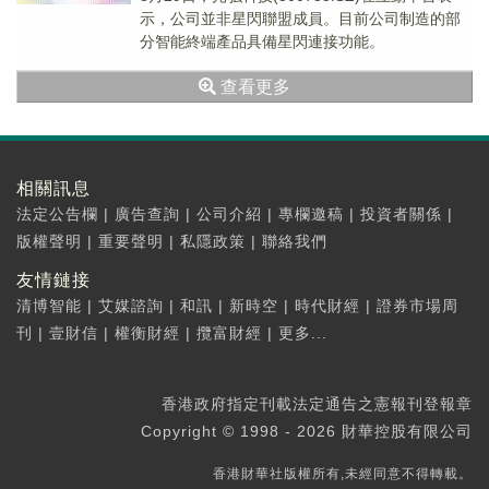
示，公司並非星閃聯盟成員。目前公司制造的部
分智能終端產品具備星閃連接功能。
查看更多
相關訊息
法定公告欄
|
廣告查詢
|
公司介紹
|
專欄邀稿
|
投資者關係
|
版權聲明
|
重要聲明
|
私隱政策
|
聯絡我們
友情鏈接
清博智能
|
艾媒諮詢
|
和訊
|
新時空
|
時代財經
|
證券市場周
刊
|
壹財信
|
權衡財經
|
攬富財經
|
更多...
香港政府指定刊載法定通告之憲報刊登報章
Copyright © 1998 - 2026 財華控股有限公司
香港財華社版權所有,未經同意不得轉載。