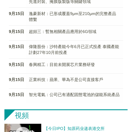
先進封裝、掩膜版製版等關鍵領域
9月15日
逸豪新材：已形成覆蓋9μm至210μm的完整產品
體繫
9月15日
超頻三：暫無相關產品應用於6G領域
9月15日
偉隆股份：沙特產能今年6月已正式投產 泰國產能
計劃27年10月前投產
9月15日
春興精工：目前未開展芯片業務研發
9月15日
正業科技：蘋果、華為不是公司直接客戶
9月15日
智光電氣：公司已有適配固態電池的儲能系統產品
視頻
【今日IPO】知原药业递表港交所