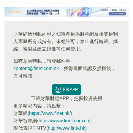
財華網所刊載內容之知識產權為財華網及相關權利
人專屬所有或持有。未經許可，禁止進行轉載、摘
編、複製及建立鏡像等任何使用。
如有意願轉載，請發郵件至
content@finet.com.hk
，獲得書面確認及授權後，
方可轉載。
下載APP
下載財華財經APP，把握投資先機
更多精彩内容，請點擊：
財華網
(https://www.finet.hk/)
財華智庫網
(https://www.finet.com.cn)
現代電視FINTV
(http://www.fintv.hk)