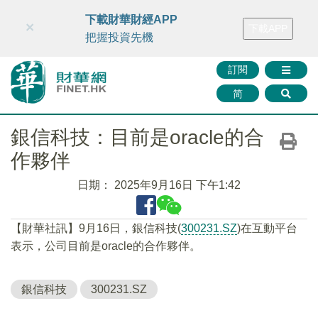
財華智庫網
FINTV
FINMETA
財華證券
媒體矩陣
下載財華財經APP
×
下載APP
智庫沙龍
聯絡我們
把握投資先機
訂閱
简
銀信科技：目前是oracle的合
作夥伴
日期：
2025年9月16日 下午1:42
【財華社訊】9月16日，銀信科技(
300231.SZ
)在互動平台
表示，公司目前是oracle的合作夥伴。
銀信科技
300231.SZ