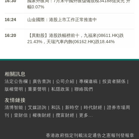
16:30
國家外匯局：7月末中國外匯儲備規模34188億美元 升
幅0.07%
16:24
山金國際：港股上市工作正常推進中
16:20
【異動股】港股跌幅榜前十，九福來(08611.HK)跌
21.43%，天瑞汽車内飾(06162.HK)跌18.44%
相關訊息
法定公告欄
|
廣告查詢
|
公司介紹
|
專欄邀稿
|
投資者關係
|
版權聲明
|
重要聲明
|
私隱政策
|
聯絡我們
友情鏈接
清博智能
|
艾媒諮詢
|
和訊
|
新時空
|
時代財經
|
證券市場周
刊
|
壹財信
|
權衡財經
|
攬富財經
|
更多...
香港政府指定刊載法定通告之憲報刊登報章