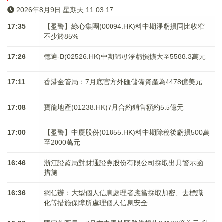
2026年8月9日 星期天 11:03:18
17:35
【盈警】綠心集團(00094.HK)料中期淨虧損同比收窄
不少於85%
17:26
德適-B(02526.HK)中期歸母淨虧損擴大至5588.3萬元
17:11
香港金管局：7月底官方外匯儲備資產為4478億美元
17:08
寶龍地產(01238.HK)7月合約銷售額約5.5億元
17:00
【盈警】中慶股份(01855.HK)料中期除稅後虧損500萬
至2000萬元
16:46
浙江證監局對財通證券股份有限公司採取出具警示函
措施
16:36
網信辦：大型個人信息處理者應當採取加密、去標識
化等措施保障所處理個人信息安全