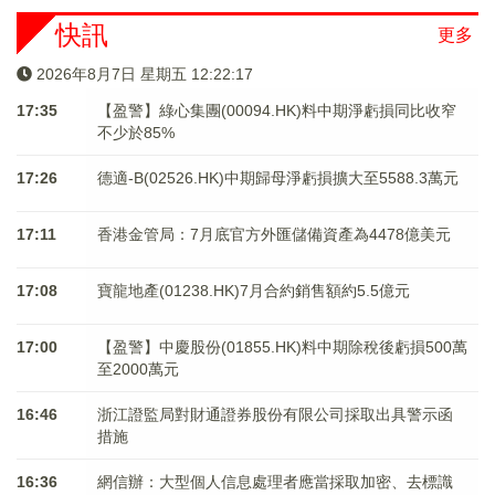
快訊
更多
2026年8月7日 星期五 12:22:17
17:35
【盈警】綠心集團(00094.HK)料中期淨虧損同比收窄
不少於85%
17:26
德適-B(02526.HK)中期歸母淨虧損擴大至5588.3萬元
17:11
香港金管局：7月底官方外匯儲備資產為4478億美元
17:08
寶龍地產(01238.HK)7月合約銷售額約5.5億元
17:00
【盈警】中慶股份(01855.HK)料中期除稅後虧損500萬
至2000萬元
16:46
浙江證監局對財通證券股份有限公司採取出具警示函
措施
16:36
網信辦：大型個人信息處理者應當採取加密、去標識