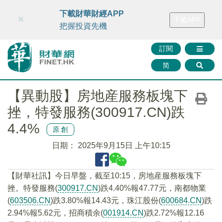
財華智庫網
FINTV
FINMETA
財華證券
媒體矩陣
下載財華財經APP
×
下載APP
智庫沙龍
聯絡我們
把握投資先機
訂閱
简
【異動股】房地産服務板塊下
挫，特發服務(300917.CN)跌
4.4%
原創
日期：
2025年9月15日 上午10:15
【財華社訊】今日早盤，截至10:15，房地産服務板塊下
挫。特發服務(
300917.CN
)跌4.40%報47.77元，南都物業
(
603506.CN
)跌3.80%報14.43元，珠江股份(
600684.CN
)跌
2.94%報5.62元，招商積余(
001914.CN
)跌2.72%報12.16