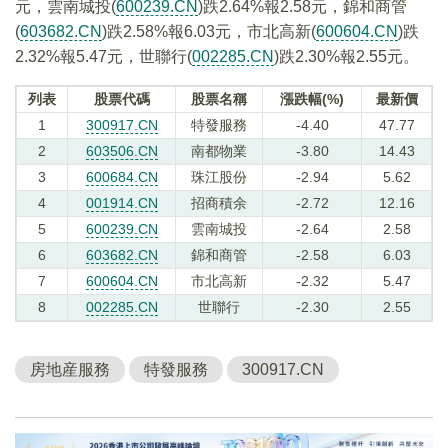
元，雲南城投(
600239.CN
)跌2.64%報2.58元，錦和商管
(
603682.CN
)跌2.58%報6.03元，市北高新(
600604.CN
)跌
2.32%報5.47元，世聯行(
002285.CN
)跌2.30%報2.55元。
列表
股票代碼
股票名稱
漲跌幅(%)
最新價
1
300917.CN
特發服務
-4.40
47.77
2
603506.CN
南都物業
-3.80
14.43
3
600684.CN
珠江股份
-2.94
5.62
4
001914.CN
招商積余
-2.72
12.16
5
600239.CN
雲南城投
-2.64
2.58
6
603682.CN
錦和商管
-2.58
6.03
7
600604.CN
市北高新
-2.32
5.47
8
002285.CN
世聯行
-2.30
2.55
房地産服務
特發服務
300917.CN