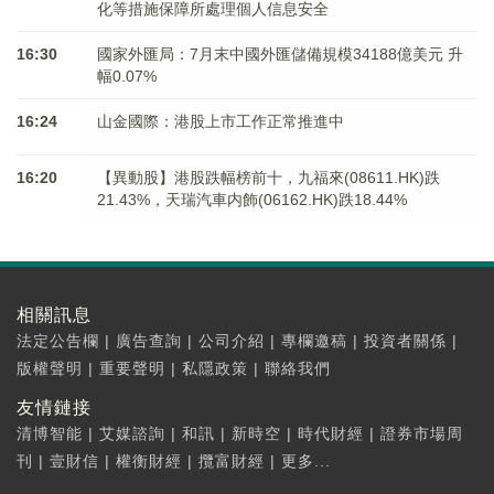
化等措施保障所處理個人信息安全
16:30
國家外匯局：7月末中國外匯儲備規模34188億美元 升
幅0.07%
16:24
山金國際：港股上市工作正常推進中
16:20
【異動股】港股跌幅榜前十，九福來(08611.HK)跌
21.43%，天瑞汽車内飾(06162.HK)跌18.44%
相關訊息
法定公告欄
|
廣告查詢
|
公司介紹
|
專欄邀稿
|
投資者關係
|
版權聲明
|
重要聲明
|
私隱政策
|
聯絡我們
友情鏈接
清博智能
|
艾媒諮詢
|
和訊
|
新時空
|
時代財經
|
證券市場周
刊
|
壹財信
|
權衡財經
|
攬富財經
|
更多...