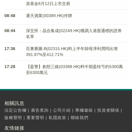
資基金8月12日上市交易
08:48
通天酒業(00389.HK)停牌
08:44
深交所：晶合集成(02249.HK)獲調入港股通標的證券
名單
17:36
百奧賽圖-B(02315.HK)料上半年歸母淨利潤同比增
391.87%至412.71%
17:28
【盈警】創想三維(03388.HK)料中期盈转亏約5300萬
至6300萬元
相關訊息
法定公告欄
|
廣告查詢
|
公司介紹
|
專欄邀稿
|
投資者關係
|
版權聲明
|
重要聲明
|
私隱政策
|
聯絡我們
友情鏈接