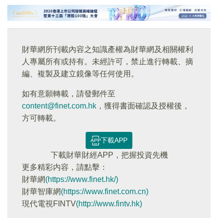
財華網所刊載內容之知識產權為財華網及相關權利
人專屬所有或持有。未經許可，禁止進行轉載、摘
編、複製及建立鏡像等任何使用。
如有意願轉載，請發郵件至
content@finet.com.hk
，獲得書面確認及授權後，
方可轉載。
下載APP
下載財華財經APP，把握投資先機
更多精彩内容，請點擊：
財華網
(https://www.finet.hk/)
財華智庫網
(https://www.finet.com.cn)
現代電視FINTV
(http://www.fintv.hk)