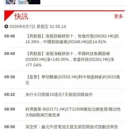
快訊
更多
2026年8月7日 星期五 01:55:15
09:40
【異動股】港股跌幅榜前十，智傲控股(08282.HK)跌
16.39%，中國智能健康(00348.HK)跌14.81%
09:40
【異動股】港股漲幅榜前十，帝國科技集團股權
(02993.HK)漲+140.00%，拿森科技(02261.HK)漲
+77.54%
09:30
【盈警】華領醫藥(02552.HK)料中期盈轉虧約3020萬
元
09:22
央行今日開展10億元7天期逆回購操作
08:58
科濟藥業-B(02171.HK)CT1190B獲批治療復發/難治性
大B細胞淋巴瘤患者
08:50
深交所：鑫元中證電池主題交易型開放式指數證券投