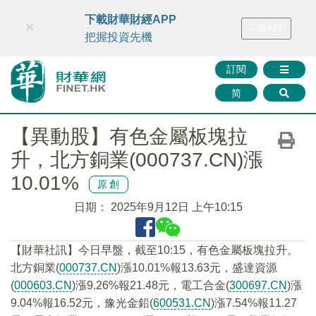
財華智庫網
FINTV
FINMETA
財華證券
媒體矩陣
下載財華財經APP
×
下載APP
智庫沙龍
聯絡我們
把握投資先機
訂閱
简
【異動股】有色金屬板塊拉
升，北方銅業(000737.CN)漲
10.01%
原創
日期：
2025年9月12日 上午10:15
【財華社訊】今日早盤，截至10:15，有色金屬板塊拉升。
北方銅業(
000737.CN
)漲10.01%報13.63元，盛達資源
(
000603.CN
)漲9.26%報21.48元，電工合金(
300697.CN
)漲
9.04%報16.52元，豫光金鉛(
600531.CN
)漲7.54%報11.27