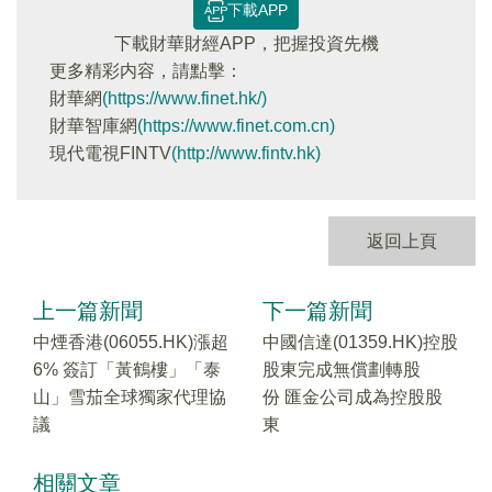
下載APP
下載財華財經APP，把握投資先機
更多精彩内容，請點擊：
財華網
(https://www.finet.hk/)
財華智庫網
(https://www.finet.com.cn)
現代電視FINTV
(http://www.fintv.hk)
返回上頁
上一篇新聞
下一篇新聞
中煙香港(06055.HK)漲超
中國信達(01359.HK)控股
6% 簽訂「黃鶴樓」「泰
股東完成無償劃轉股
山」雪茄全球獨家代理協
份 匯金公司成為控股股
議
東
相關文章