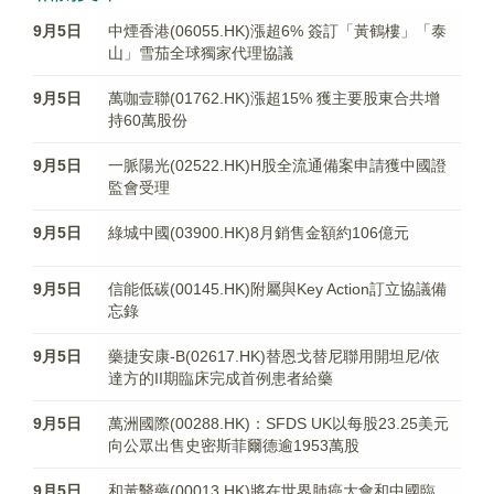
9月5日
中煙香港(06055.HK)漲超6% 簽訂「黃鶴樓」「泰
山」雪茄全球獨家代理協議
9月5日
萬咖壹聯(01762.HK)漲超15% 獲主要股東合共增
持60萬股份
9月5日
一脈陽光(02522.HK)H股全流通備案申請獲中國證
監會受理
9月5日
綠城中國(03900.HK)8月銷售金額約106億元
9月5日
信能低碳(00145.HK)附屬與Key Action訂立協議備
忘錄
9月5日
藥捷安康-B(02617.HK)替恩戈替尼聯用開坦尼/依
達方的II期臨床完成首例患者給藥
9月5日
萬洲國際(00288.HK)：SFDS UK以每股23.25美元
向公眾出售史密斯菲爾德逾1953萬股
9月5日
和黃醫藥(00013.HK)將在世界肺癌大會和中國臨