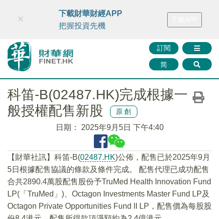
財華智庫網
FINTV
FINMETA
財華證券
媒體矩陣
下載財華財經APP
×
下載APP
智庫沙龍
聯絡我們
把握投資先機
訂閱
简
科笛-B(02487.HK)完成根據一
般授權配售新股
原創
日期：
2025年9月5日 下午4:40
【財華社訊】科笛-B(
02487.HK
)公佈，配售已於2025年9月
5日根據配售協議的條款及條件完成。 配售代理已成功配售
合共2890.4萬股配售股份予TruMed Health Innovation Fund
LP(「TruMed」)、Octagon Investments Master Fund LP及
Octagon Private Opportunities Fund II LP，配售價為每股股
份8.4港元。配售所得款項淨額約為2.4億港元。