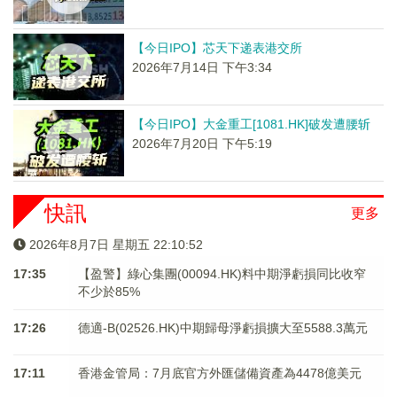
【今日IPO】芯天下递表港交所
2026年7月14日 下午3:34
【今日IPO】大金重工[1081.HK]破发遭腰斩
2026年7月20日 下午5:19
快訊
更多
2026年8月7日 星期五 22:10:52
17:35
【盈警】綠心集團(00094.HK)料中期淨虧損同比收窄
不少於85%
17:26
德適-B(02526.HK)中期歸母淨虧損擴大至5588.3萬元
17:11
香港金管局：7月底官方外匯儲備資產為4478億美元