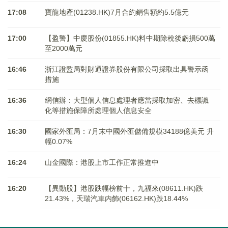
17:08
寶龍地產(01238.HK)7月合約銷售額約5.5億元
17:00
【盈警】中慶股份(01855.HK)料中期除稅後虧損500萬
至2000萬元
16:46
浙江證監局對財通證券股份有限公司採取出具警示函
措施
16:36
網信辦：大型個人信息處理者應當採取加密、去標識
化等措施保障所處理個人信息安全
16:30
國家外匯局：7月末中國外匯儲備規模34188億美元 升
幅0.07%
16:24
山金國際：港股上市工作正常推進中
16:20
【異動股】港股跌幅榜前十，九福來(08611.HK)跌
21.43%，天瑞汽車内飾(06162.HK)跌18.44%