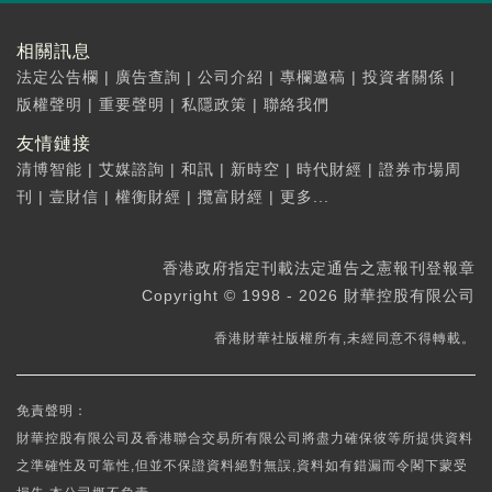
相關訊息
法定公告欄
|
廣告查詢
|
公司介紹
|
專欄邀稿
|
投資者關係
|
版權聲明
|
重要聲明
|
私隱政策
|
聯絡我們
友情鏈接
清博智能
|
艾媒諮詢
|
和訊
|
新時空
|
時代財經
|
證券市場周
刊
|
壹財信
|
權衡財經
|
攬富財經
|
更多...
香港政府指定刊載法定通告之憲報刊登報章
Copyright © 1998 - 2026 財華控股有限公司
香港財華社版權所有,未經同意不得轉載。
免責聲明：
財華控股有限公司及香港聯合交易所有限公司將盡力確保彼等所提供資料
之準確性及可靠性,但並不保證資料絕對無誤,資料如有錯漏而令閣下蒙受