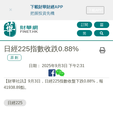
財華智庫網
FINTV
FINMETA
財華證券
媒體矩陣
下載財華財經APP
×
下載APP
智庫沙龍
聯絡我們
把握投資先機
訂閱
简
日經225指數收跌0.88%
原創
日期：
2025年9月3日 下午2:31
【財華社訊】9月3日，日經225指數收盤下跌0.88%，報
41938.89點。
日經225