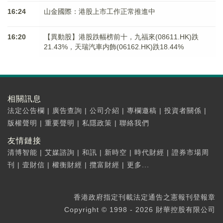
16:24
山金國際：港股上市工作正常推進中
16:20
【異動股】港股跌幅榜前十，九福來(08611.HK)跌
21.43%，天瑞汽車内飾(06162.HK)跌18.44%
相關訊息
法定公告欄
|
廣告查詢
|
公司介紹
|
專欄邀稿
|
投資者關係
|
版權聲明
|
重要聲明
|
私隱政策
|
聯絡我們
友情鏈接
清博智能
|
艾媒諮詢
|
和訊
|
新時空
|
時代財經
|
證券市場周
刊
|
壹財信
|
權衡財經
|
攬富財經
|
更多...
香港政府指定刊載法定通告之憲報刊登報章
Copyright © 1998 - 2026 財華控股有限公司