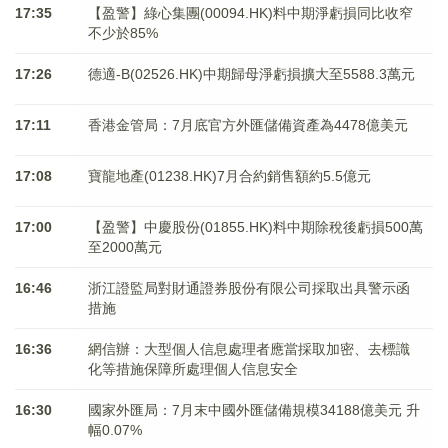
17:35
【盈警】綠心集團(00094.HK)料中期淨虧損同比收窄
不少於85%
17:26
德適-B(02526.HK)中期歸母淨虧損擴大至5588.3萬元
17:11
香港金管局：7月底官方外匯儲備資產為4478億美元
17:08
寶龍地產(01238.HK)7月合約銷售額約5.5億元
17:00
【盈警】中慶股份(01855.HK)料中期除稅後虧損500萬
至2000萬元
16:46
浙江證監局對財通證券股份有限公司採取出具警示函
措施
16:36
網信辦：大型個人信息處理者應當採取加密、去標識
化等措施保障所處理個人信息安全
16:30
國家外匯局：7月末中國外匯儲備規模34188億美元 升
幅0.07%