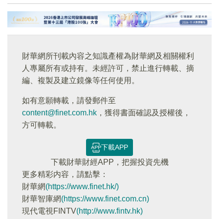
財華網所刊載內容之知識產權為財華網及相關權利
人專屬所有或持有。未經許可，禁止進行轉載、摘
編、複製及建立鏡像等任何使用。
如有意願轉載，請發郵件至
content@finet.com.hk
，獲得書面確認及授權後，
方可轉載。
下載APP
下載財華財經APP，把握投資先機
更多精彩内容，請點擊：
財華網
(https://www.finet.hk/)
財華智庫網
(https://www.finet.com.cn)
現代電視FINTV
(http://www.fintv.hk)