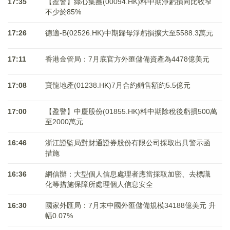
17:35
【盈警】綠心集團(00094.HK)料中期淨虧損同比收窄
不少於85%
17:26
德適-B(02526.HK)中期歸母淨虧損擴大至5588.3萬元
17:11
香港金管局：7月底官方外匯儲備資產為4478億美元
17:08
寶龍地產(01238.HK)7月合約銷售額約5.5億元
17:00
【盈警】中慶股份(01855.HK)料中期除稅後虧損500萬
至2000萬元
16:46
浙江證監局對財通證券股份有限公司採取出具警示函
措施
16:36
網信辦：大型個人信息處理者應當採取加密、去標識
化等措施保障所處理個人信息安全
16:30
國家外匯局：7月末中國外匯儲備規模34188億美元 升
幅0.07%