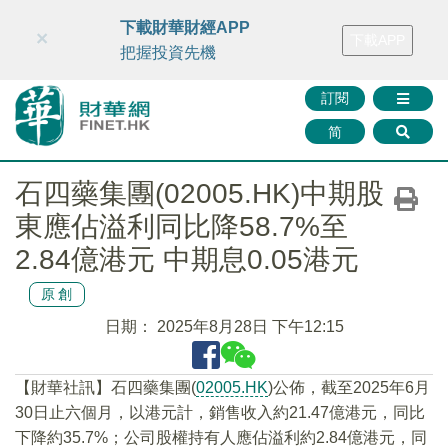
財華智庫網
FINTV
FINMETA
財華證券
媒體矩陣
下載財華財經APP
×
下載APP
智庫沙龍
聯絡我們
把握投資先機
訂閱
简
石四藥集團(02005.HK)中期股
東應佔溢利同比降58.7%至
2.84億港元 中期息0.05港元
原創
日期：
2025年8月28日 下午12:15
【財華社訊】石四藥集團(
02005.HK
)公佈，截至2025年6月
30日止六個月，以港元計，銷售收入約21.47億港元，同比
下降約35.7%；公司股權持有人應佔溢利約2.84億港元，同