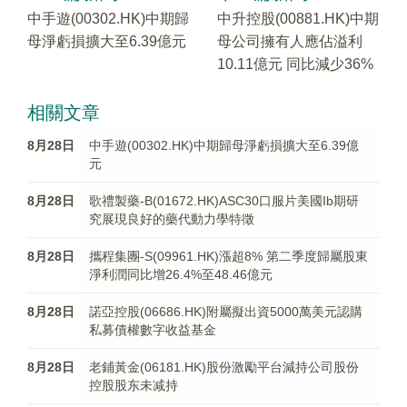
中手遊(00302.HK)中期歸
中升控股(00881.HK)中期
母淨虧損擴大至6.39億元
母公司擁有人應佔溢利
10.11億元 同比減少36%
相關文章
8月28日
中手遊(00302.HK)中期歸母淨虧損擴大至6.39億
元
8月28日
歌禮製藥-B(01672.HK)ASC30口服片美國Ib期研
究展現良好的藥代動力學特徵
8月28日
攜程集團-S(09961.HK)漲超8% 第二季度歸屬股東
淨利潤同比增26.4%至48.46億元
8月28日
諾亞控股(06686.HK)附屬擬出資5000萬美元認購
私募債權數字收益基金
8月28日
老鋪黃金(06181.HK)股份激勵平台減持公司股份
控股股东未减持