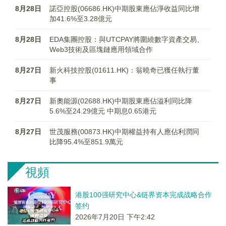
8月28日
諾亞控股(06686.HK)中期股東應佔淨收益同比增
加41.6%至3.28億元
8月28日
EDA集團控股：與UTCPAY將圍繞數字資產交易、
Web3技術及區塊鏈應用領域合作
8月27日
新火科技控股(01611.HK)：翁曉奇已獲任執行董
事
8月27日
新奧能源(02688.HK)中期股東應佔溢利同比降
5.6%至24.29億元 中期息0.65港元
8月27日
世茂服務(00873.HK)中期權益持有人應佔利潤同
比降95.4%至851.9萬元
視頻
港股100强研究中心&链界资本完成战略合作
签约
2026年7月20日 下午2:42