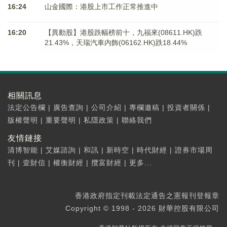
16:24
山金國際：港股上市工作正常推進中
16:20
【異動股】港股跌幅榜前十，九福來(08611.HK)跌
21.43%，天瑞汽車内飾(06162.HK)跌18.44%
相關訊息
法定公告欄
|
廣告查詢
|
公司介紹
|
專欄邀稿
|
投資者關係
|
版權聲明
|
重要聲明
|
私隱政策
|
聯絡我們
友情鏈接
清博智能
|
艾媒諮詢
|
和訊
|
新時空
|
時代財經
|
證券市場周
刊
|
壹財信
|
權衡財經
|
攬富財經
|
更多...
香港政府指定刊載法定通告之憲報刊登報章
Copyright © 1998 - 2026 財華控股有限公司