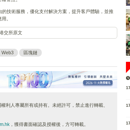
在內的技術服務，優化支付解決方案，提升客戶體驗，並推
應用。
港交所原文
Web3
區塊鏈
1
關權利人專屬所有或持有。未經許可，禁止進行轉載、
1
1
om.hk
，獲得書面確認及授權後，方可轉載。