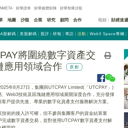
INMETA
財華證券
財華
媒體矩陣
財華
智庫沙龍
單
地圖
沙龍
企業
研究
顧問
合作
視頻
財經速
A股解碼
美股解碼
股評
研報
專訪
活動
Web3 Space專欄
CPAY將圍繞數字資產交
鏈應用領域合作
原創
025年8月27日，集團與UTCPAY Limited(「UTCPAY」)
、Web3技術及區塊鏈應用領域展開深度合作，充分發揮
商客戶提供先進、專業的數字化資產支付服務解決方案。
方案技術的接入許可權，但不參與集團客戶的資金結算業
戶完成數字資產交易，並對使用UTCPAY數字資產支付解
全權管控。