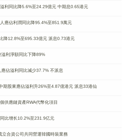
溢利同比降5.6%至24.29億元 中期息0.65港元
有人應佔利潤同比降95.4%至851.9萬元
2.8%至695.33億元 派息0.73港元
調整溢利淨額同比下降89%
有人應佔溢利同比減少37.7% 不派息
% 中期股東應佔溢利升26%至4.87億港元 派息33港仙
區首個供應鏈資產RWA代幣化項目
同比增长10.2%至231.9亿元
INSA成立合資公司共同營運韓國時裝業務