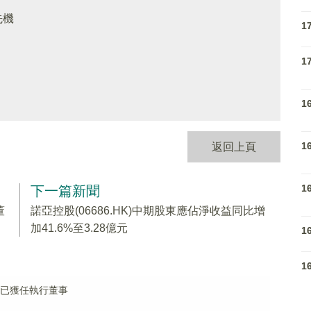
先機
1
1
1
1
返回上頁
1
下一篇新聞
董
諾亞控股(06686.HK)中期股東應佔淨收益同比增
加41.6%至3.28億元
1
1
曉奇已獲任執行董事