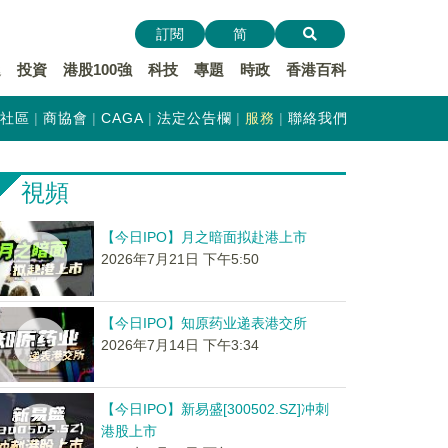
訂閱
简
遞
投資
港股100強
科技
專題
時政
香港百科
社區
商協會
CAGA
法定公告欄
服務
聯絡我們
視頻
【今日IPO】月之暗面拟赴港上市
2026年7月21日 下午5:50
【今日IPO】知原药业递表港交所
2026年7月14日 下午3:34
【今日IPO】新易盛[300502.SZ]冲刺
港股上市