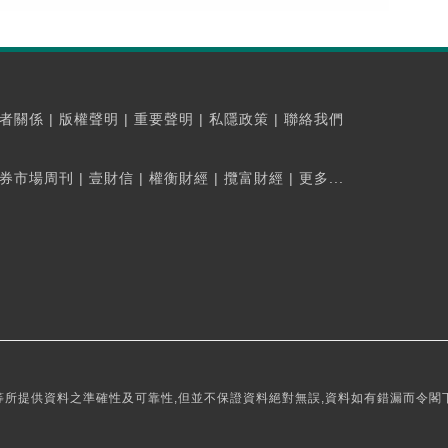
者關係
|
版權聲明
|
重要聲明
|
私隱政策
|
聯絡我們
券市場周刊
|
壹財信
|
權衡財經
|
攬富財經
|
更多...
所提供資料之準確性及可靠性,但並不保證資料絕對無誤,資料如有錯漏而令閣