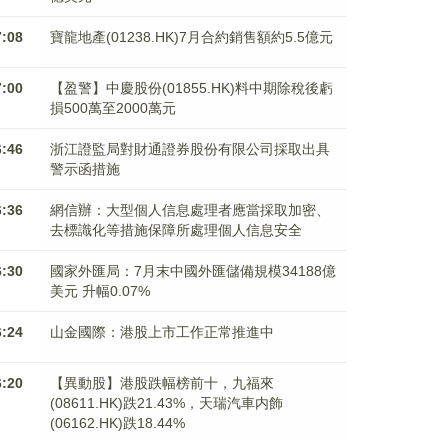
7:08
寶龍地產(01238.HK)7月合約銷售額約5.5億元
7:00
【盈警】中慶股份(01855.HK)料中期除稅後虧
損500萬至2000萬元
6:46
浙江證監局對財通證券股份有限公司採取出具
警示函措施
6:36
網信辦：大型個人信息處理者應當採取加密、
去標識化等措施保障所處理個人信息安全
6:30
國家外匯局：7月末中國外匯儲備規模34188億
美元 升幅0.07%
6:24
山金國際：港股上市工作正常推進中
6:20
【異動股】港股跌幅榜前十，九福來
(08611.HK)跌21.43%，天瑞汽車内飾
(06162.HK)跌18.44%