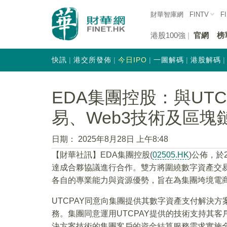
財華智庫網
FINTV
F
港股100強
官網
榜
快訊
港交所發佈
今日IPO
一圖解碼
港股解碼
EDA集團控股：與UT
易、Web3技術及區塊
日期：
2025年8月28日 上午8:48
【財華社訊】EDA集團控股(
02505.HK
)公佈，於2
達成合夥協議進行合作。雙方將圍繞數字資產交易
各自的專業能力與資源優勢，旨在為集團垮境電
UTCPAY同意向集團提供其數字資產支付解決
務。集團同意運用UTCPAY提供的技術支持其客
決方案技術的集團客戶的資金結算服務需求實施