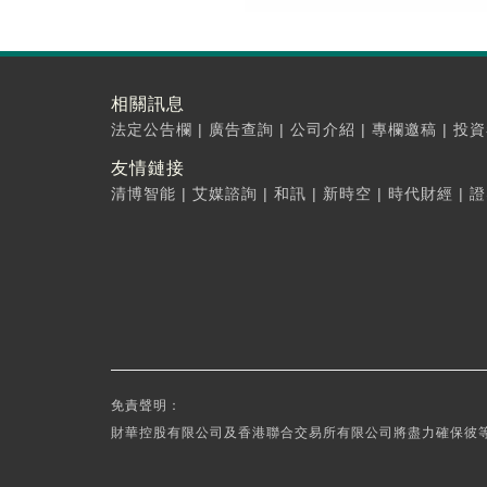
相關訊息
法定公告欄
|
廣告查詢
|
公司介紹
|
專欄邀稿
|
投資
友情鏈接
清博智能
|
艾媒諮詢
|
和訊
|
新時空
|
時代財經
|
證
免責聲明：
財華控股有限公司及香港聯合交易所有限公司將盡力確保彼等