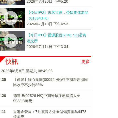
2026年7月20日 下午5:20
【今日IPO】古茗大跌，茶饮集体走弱
（01364.HK）
2026年7月10日 下午4:53
【今日IPO】视源股份[2841.SZ]递表
港交所
2026年7月14日 下午3:34
快訊
更多
2026年8月8日 星期六 08:49:06
7:35
【盈警】綠心集團(00094.HK)料中期淨虧損同
比收窄不少於85%
7:26
德適-B(02526.HK)中期歸母淨虧損擴大至
5588.3萬元
7:11
香港金管局：7月底官方外匯儲備資產為4478
億美元