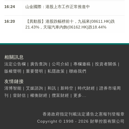
16:24
山金國際：港股上市工作正常推進中
16:20
【異動股】港股跌幅榜前十，九福來(08611.HK)跌
21.43%，天瑞汽車内飾(06162.HK)跌18.44%
相關訊息
法定公告欄
|
廣告查詢
|
公司介紹
|
專欄邀稿
|
投資者關係
|
版權聲明
|
重要聲明
|
私隱政策
|
聯絡我們
友情鏈接
清博智能
|
艾媒諮詢
|
和訊
|
新時空
|
時代財經
|
證券市場周
刊
|
壹財信
|
權衡財經
|
攬富財經
|
更多...
香港政府指定刊載法定通告之憲報刊登報章
Copyright © 1998 - 2026 財華控股有限公司