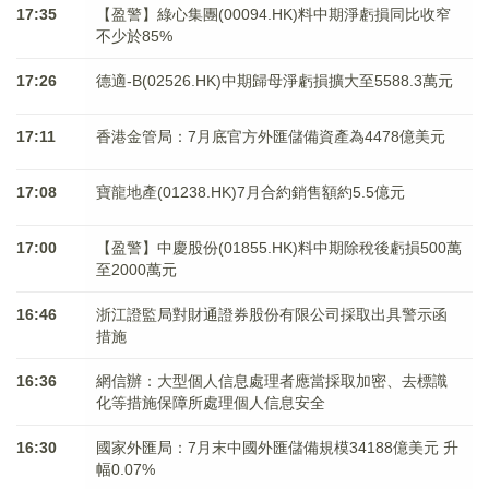
17:35
【盈警】綠心集團(00094.HK)料中期淨虧損同比收窄
不少於85%
17:26
德適-B(02526.HK)中期歸母淨虧損擴大至5588.3萬元
17:11
香港金管局：7月底官方外匯儲備資產為4478億美元
17:08
寶龍地產(01238.HK)7月合約銷售額約5.5億元
17:00
【盈警】中慶股份(01855.HK)料中期除稅後虧損500萬
至2000萬元
16:46
浙江證監局對財通證券股份有限公司採取出具警示函
措施
16:36
網信辦：大型個人信息處理者應當採取加密、去標識
化等措施保障所處理個人信息安全
16:30
國家外匯局：7月末中國外匯儲備規模34188億美元 升
幅0.07%