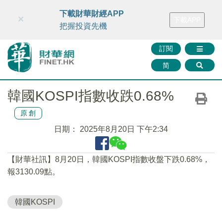
財華智庫網
FINTV
FINMETA
財華證券
媒體矩陣
下載財華財經APP
×
下載APP
智庫沙龍
聯絡我們
把握投資先機
訂閱
简
韓國KOSPI指數收跌0.68%
原創
日期：
2025年8月20日 下午2:34
【財華社訊】8月20日，韓國KOSPI指數收盤下跌0.68%，
報3130.09點。
韓國KOSPI