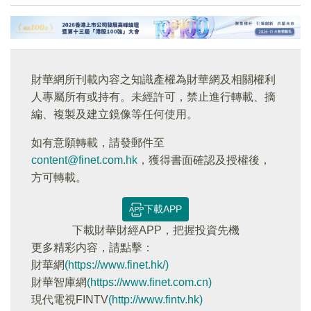
財華網所刊載內容之知識產權為財華網及相關權利
人專屬所有或持有。未經許可，禁止進行轉載、摘
編、複製及建立鏡像等任何使用。
如有意願轉載，請發郵件至
content@finet.com.hk
，獲得書面確認及授權後，
方可轉載。
下載APP
下載財華財經APP，把握投資先機
更多精彩内容，請點擊：
財華網
(https://www.finet.hk/)
財華智庫網
(https://www.finet.com.cn)
現代電視FINTV
(http://www.fintv.hk)