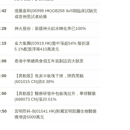
1:42
億騰嘉和(06998.HK)GB268 Ib/II期臨床試驗完
成首例受試者給藥
1:28
神火股份：新疆神火鋁水轉化率已100%
1:15
金力集團(03919.HK)盤中漲超54% 擬折讓
5.1%配股淨籌410萬港元
1:08
香港中華總商會倡五年規劃設四大願景
1:00
【異動股】焦炭Ⅲ板塊下挫，陝西黑貓
(601015.CN)跌8.38%
1:00
【異動股】醫療研發外包板塊拉升，畢得醫藥
(688073.CN)漲20.01%
0:50
宜明昂科-B(01541.HK)附屬宜明凱爾生物醫藥
獲增資5000萬元