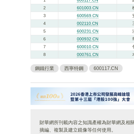
2
601003.CN
3
600569.CN
4
002110.CN
5
600231.CN
6
000932.CN
7
600010.CN
8
000761.CN
鋼鐵行業
西寧特鋼
600117.CN
財華網所刊載內容之知識產權為財華網及相
摘編、複製及建立鏡像等任何使用。