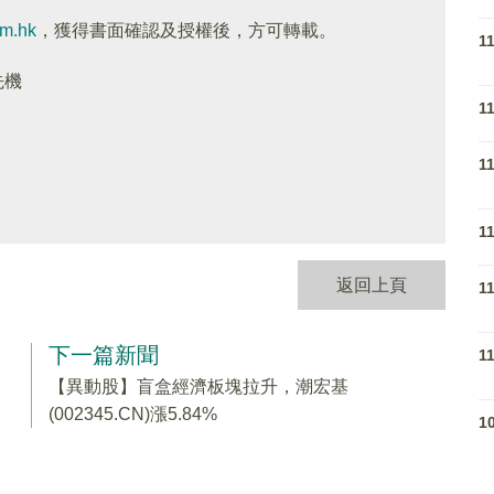
om.hk
，獲得書面確認及授權後，方可轉載。
1
先機
1
1
1
返回上頁
1
下一篇新聞
1
【異動股】盲盒經濟板塊拉升，潮宏基
(002345.CN)漲5.84%
1