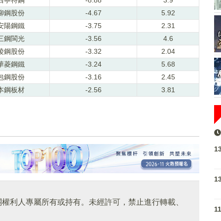
柳鋼股份
-4.67
5.92
安陽鋼鐵
-3.75
2.31
三鋼閩光
-3.56
4.6
淩鋼股份
-3.32
2.04
華菱鋼鐵
-3.24
5.68
包鋼股份
-3.16
2.45
本鋼板材
-2.56
3.81
1
1
關權利人專屬所有或持有。未經許可，禁止進行轉載、
1