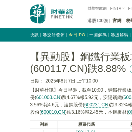
財華智庫網
FINTV
F
港股100強
官網
榜
快訊
港交所發佈
今日IPO
一圖解碼
港股解碼
【異動股】鋼鐵行業板
(600117.CN)跌8.88%
日期：
2025年8月7日 上午10:00
【財華社訊】今日早盤，截至10:00，鋼鐵行業
份(
601003.CN
)跌4.67%報5.92元，安陽鋼鐵(
600
3.56%報4.6元，淩鋼股份(
600231.CN
)跌3.32%
股份(
600010.CN
)跌3.16%報2.45元，本鋼板材(
0
列表
股票代碼
1
600117.CN