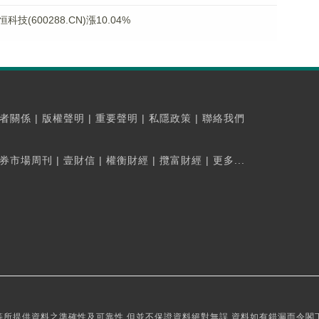
600288.CN)漲10.04%
者關係
|
版權聲明
|
重要聲明
|
私隱政策
|
聯絡我們
券市場周刊
|
壹財信
|
權衡財經
|
攬富財經
|
更多...
所提供資料之準確性及可靠性,但並不保證資料絕對無誤,資料如有錯漏而令閣