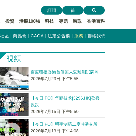
訂閱
简
遞
投資
港股100強
科技
專題
時政
香港百科
社區
商協會
CAGA
法定公告欄
服務
聯絡我們
視頻
百度獲批香港首個無人駕駛測試牌照
2026年7月23日 下午5:55
【今日IPO】华勤技术[3296.HK]盈喜
反跌
2026年7月15日 下午5:50
【今日IPO】明宇制药二度冲港交所
2026年7月13日 下午4:08