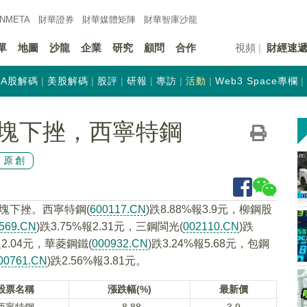
INMETA
財華證券
財華
媒體矩陣
財華
智庫沙龍
單
地圖
沙龍
企業
研究
顧問
合作
視頻
財經速
A股解碼
美股解碼
股評
研報
專訪
活動
Web3 Space專欄
塊下挫，西寧特鋼
原創
板塊下挫。西寧特鋼(
600117.CN
)跌8.88%報3.9元，柳鋼股
569.CN
)跌3.75%報2.31元，三鋼閩光(
002110.CN
)跌
報2.04元，華菱鋼鐵(
000932.CN
)跌3.24%報5.68元，包鋼
00761.CN
)跌2.56%報3.81元。
股票名稱
漲跌幅(%)
最新價
西寧特鋼
-8.88
3.9