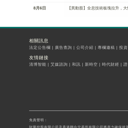
8月6日
【異動股】全息技術板塊拉升，大恒科技(
相關訊息
法定公告欄
|
廣告查詢
|
公司介紹
|
專欄邀稿
|
投資
友情鏈接
清博智能
|
艾媒諮詢
|
和訊
|
新時空
|
時代財經
|
證
免責聲明：
財華控股有限公司及香港聯合交易所有限公司將盡力確保彼等