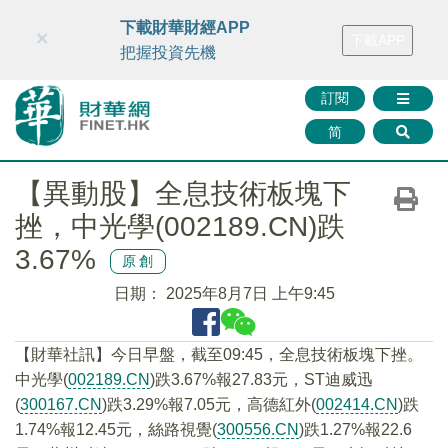
財華智庫網
FINTV
FINMETA
財華證券
媒體矩陣
下載財華財經APP
×
下載APP
智庫沙龍
聯絡我們
把握投資先機
訂閱
简
【異動股】全息技術板塊下
挫，中光學(002189.CN)跌
3.67%
原創
日期：
2025年8月7日 上午9:45
【財華社訊】今日早盤，截至09:45，全息技術板塊下挫。
中光學(
002189.CN
)跌3.67%報27.83元，ST迪威迅
(
300167.CN
)跌3.29%報7.05元，高德紅外(
002414.CN
)跌
1.74%報12.45元，絲路視覺(
300556.CN
)跌1.27%報22.6