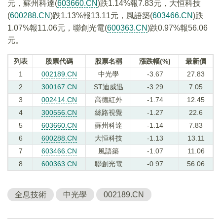
元，蘇州科達(
603660.CN
)跌1.14%報7.83元，大恒科技
(
600288.CN
)跌1.13%報13.11元，風語築(
603466.CN
)跌
1.07%報11.06元，聯創光電(
600363.CN
)跌0.97%報56.06
元。
列表
股票代碼
股票名稱
漲跌幅(%)
最新價
1
002189.CN
中光學
-3.67
27.83
2
300167.CN
ST迪威迅
-3.29
7.05
3
002414.CN
高德紅外
-1.74
12.45
4
300556.CN
絲路視覺
-1.27
22.6
5
603660.CN
蘇州科達
-1.14
7.83
6
600288.CN
大恒科技
-1.13
13.11
7
603466.CN
風語築
-1.07
11.06
8
600363.CN
聯創光電
-0.97
56.06
全息技術
中光學
002189.CN