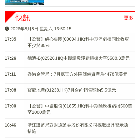
快訊
更多
2026年8月8日 星期六 16:50:15
17:35
【盈警】綠心集團(00094.HK)料中期淨虧損同比收窄
不少於85%
17:26
德適-B(02526.HK)中期歸母淨虧損擴大至5588.3萬元
17:11
香港金管局：7月底官方外匯儲備資產為4478億美元
17:08
寶龍地產(01238.HK)7月合約銷售額約5.5億元
17:00
【盈警】中慶股份(01855.HK)料中期除稅後虧損500萬
至2000萬元
16:46
浙江證監局對財通證券股份有限公司採取出具警示函
措施