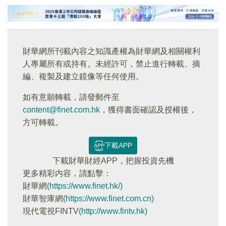
財華網所刊載內容之知識產權為財華網及相關權利
人專屬所有或持有。未經許可，禁止進行轉載、摘
編、複製及建立鏡像等任何使用。
如有意願轉載，請發郵件至
content@finet.com.hk
，獲得書面確認及授權後，
方可轉載。
下載APP
下載財華財經APP，把握投資先機
更多精彩内容，請點擊：
財華網
(https://www.finet.hk/)
財華智庫網
(https://www.finet.com.cn)
現代電視FINTV
(http://www.fintv.hk)