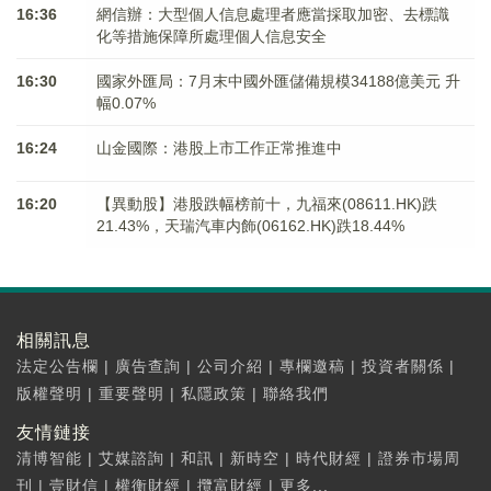
16:36
網信辦：大型個人信息處理者應當採取加密、去標識
化等措施保障所處理個人信息安全
16:30
國家外匯局：7月末中國外匯儲備規模34188億美元 升
幅0.07%
16:24
山金國際：港股上市工作正常推進中
16:20
【異動股】港股跌幅榜前十，九福來(08611.HK)跌
21.43%，天瑞汽車内飾(06162.HK)跌18.44%
相關訊息
法定公告欄
|
廣告查詢
|
公司介紹
|
專欄邀稿
|
投資者關係
|
版權聲明
|
重要聲明
|
私隱政策
|
聯絡我們
友情鏈接
清博智能
|
艾媒諮詢
|
和訊
|
新時空
|
時代財經
|
證券市場周
刊
|
壹財信
|
權衡財經
|
攬富財經
|
更多...