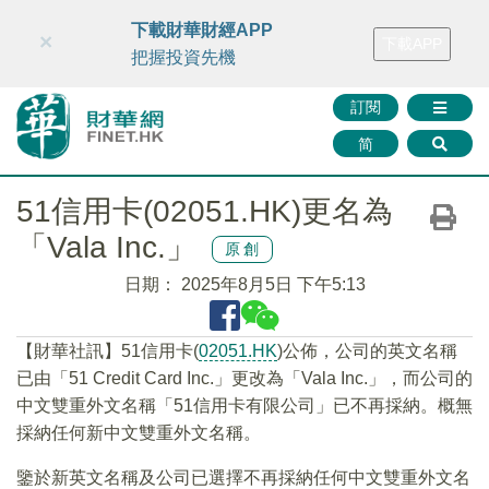
財華智庫網
FINTV
FINMETA
財華證券
媒體矩陣
下載財華財經APP
×
下載APP
智庫沙龍
聯絡我們
把握投資先機
訂閱
简
51信用卡(02051.HK)更名為
「Vala Inc.」
原創
日期：
2025年8月5日 下午5:13
【財華社訊】51信用卡(
02051.HK
)公佈，公司的英文名稱
已由「51 Credit Card Inc.」更改為「Vala Inc.」，而公司的
中文雙重外文名稱「51信用卡有限公司」已不再採納。概無
採納任何新中文雙重外文名稱。
鑒於新英文名稱及公司已選擇不再採納任何中文雙重外文名