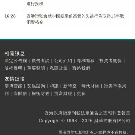
進行投標
16:28
香港證監會就中國糖果前高管的失當行為取得13年取
消資格令
相關訊息
法定公告欄
|
廣告查詢
|
公司介紹
|
專欄邀稿
|
投資者關係
|
版權聲明
|
重要聲明
|
私隱政策
|
聯絡我們
友情鏈接
清博智能
|
艾媒諮詢
|
和訊
|
新時空
|
時代財經
|
證券市場周
刊
|
壹財信
|
權衡財經
|
攬富財經
|
更多...
香港政府指定刊載法定通告之憲報刊登報章
Copyright © 1998 - 2026 財華控股有限公司
香港財華社版權所有,未經同意不得轉載。