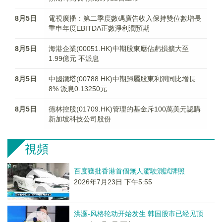
8月5日
電視廣播：第二季度數碼廣告收入保持雙位數增長
重申年度EBITDA正數淨利潤預期
8月5日
海港企業(00051.HK)中期股東應佔虧損擴大至
1.99億元 不派息
8月5日
中國鐵塔(00788.HK)中期歸屬股東利潤同比增長
8% 派息0.13250元
8月5日
德林控股(01709.HK)管理的基金斥100萬美元認購
新加坡科技公司股份
視頻
百度獲批香港首個無人駕駛測試牌照
2026年7月23日 下午5:55
洪灏-风格轮动开始发生 韩国股市已经见顶