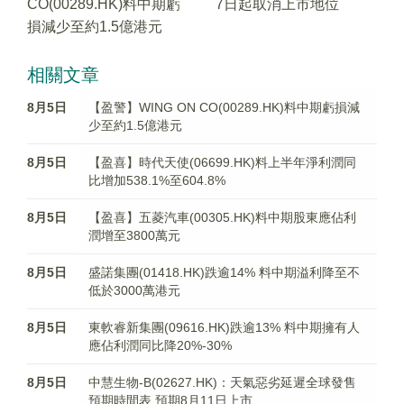
CO(00289.HK)料中期虧
7日起取消上市地位
損減少至約1.5億港元
相關文章
8月5日
【盈警】WING ON CO(00289.HK)料中期虧損減
少至約1.5億港元
8月5日
【盈喜】時代天使(06699.HK)料上半年淨利潤同
比增加538.1%至604.8%
8月5日
【盈喜】五菱汽車(00305.HK)料中期股東應佔利
潤增至3800萬元
8月5日
盛諾集團(01418.HK)跌逾14% 料中期溢利降至不
低於3000萬港元
8月5日
東軟睿新集團(09616.HK)跌逾13% 料中期擁有人
應佔利潤同比降20%-30%
8月5日
中慧生物-B(02627.HK)：天氣惡劣延遲全球發售
預期時間表 預期8月11日上市