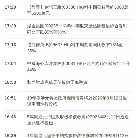
17:28
【盈警】創想三維(03388.HK)料中期盈转亏約5300萬
至6300萬元
17:20
湯臣集團(00258.HK)料中期股東應佔除稅後綜合溢利
同比下跌85%至90%
17:13
禮邦醫藥-B(09637.HK)料中期虧損同比收窄15%至
25%
17:04
中國海外宏洋集團(00081.HK)7月合約銷售額按年上升
44%
16:53
和光智成完成天使輪數千萬融資
16:51
10年期港元特區政府機構債券將於2026年8月12日透
過重開進行投標
16:43
5年期港元特區政府機構債券將於2026年8月12日透過
重開進行投標
16:39
1年期港元隔夜平均指數掛鉤債券將於2026年8月12日