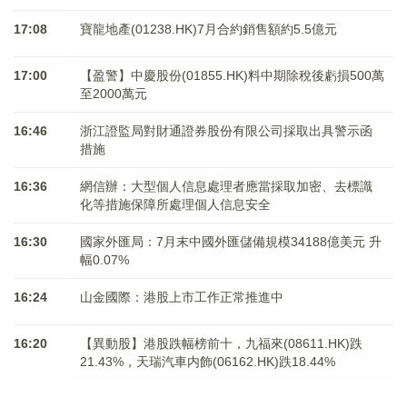
17:08
寶龍地產(01238.HK)7月合約銷售額約5.5億元
17:00
【盈警】中慶股份(01855.HK)料中期除稅後虧損500萬
至2000萬元
16:46
浙江證監局對財通證券股份有限公司採取出具警示函
措施
16:36
網信辦：大型個人信息處理者應當採取加密、去標識
化等措施保障所處理個人信息安全
16:30
國家外匯局：7月末中國外匯儲備規模34188億美元 升
幅0.07%
16:24
山金國際：港股上市工作正常推進中
16:20
【異動股】港股跌幅榜前十，九福來(08611.HK)跌
21.43%，天瑞汽車内飾(06162.HK)跌18.44%