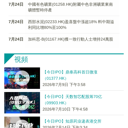
7月24日
中國有色礦業(01258.HK)附屬中色非洲礦業東南
礦體暫時停產
7月24日
西部水泥(02233.HK)盈喜盤中漲超18% 料中期溢
利同比增80%至100%
7月24日
加科思-B(01167.HK)獲一致行動人士增持24萬股
視頻
【今日IPO】鼎泰高科首日微涨
（01377.HK）
2026年7月9日 下午3:58
【今日IPO】天数智芯配股筹70亿
（09903.HK）
2026年7月10日 下午4:58
【今日IPO】知原药业递表港交所
2026年7月14日 下午3:34