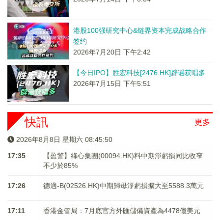
港股100强研究中心&链界资本完成战略合作
签约
2026年7月20日 下午2:42
【今日IPO】胜宏科技[2476.HK]辟谣获唱多
2026年7月15日 下午5:51
快訊
更多
2026年8月8日 星期六 08:45:50
17:35
【盈警】綠心集團(00094.HK)料中期淨虧損同比收窄
不少於85%
17:26
德適-B(02526.HK)中期歸母淨虧損擴大至5588.3萬元
17:11
香港金管局：7月底官方外匯儲備資產為4478億美元