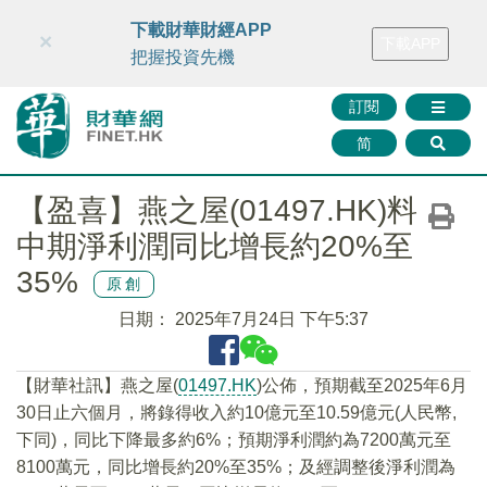
財華智庫網
FINTV
FINMETA
財華證券
媒體矩陣
下載財華財經APP
×
下載APP
智庫沙龍
聯絡我們
把握投資先機
訂閱
简
【盈喜】燕之屋(01497.HK)料
中期淨利潤同比增長約20%至
35%
原創
日期：
2025年7月24日 下午5:37
【財華社訊】燕之屋(
01497.HK
)公佈，預期截至2025年6月
30日止六個月，將錄得收入約10億元至10.59億元(人民幣,
下同)，同比下降最多約6%；預期淨利潤約為7200萬元至
8100萬元，同比增長約20%至35%；及經調整後淨利潤為