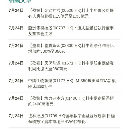
相關文章
7月24日
【盈警】金達控股(00528.HK)料上半年母公司擁
有人應佔虧損1.15億元至1.35億元
7月24日
亞洲電視控股(00707.HK)：盧志強獲任執行董事
及董事會主席
7月24日
【盈喜】靈寶黃金(03330.HK)料中期淨利潤同比
增加約330%至350%
7月24日
【盈喜】天保能源(01671.HK)料中期股東應佔溢
利同比擴大至980萬元
7月24日
中國生物製藥(01177.HK)LM-350獲美國FDA新藥
臨床試驗批件
7月24日
【盈警】培力農本方(01498.HK)料中期虧損淨額
約2400萬港元
7月24日
德林控股(01709.HK)發布數字金融發展規劃 目標
領航數字資本市場與RWA代幣化