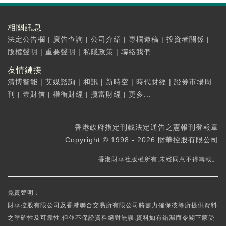
相關訊息
法定公告欄
|
廣告查詢
|
公司介紹
|
專欄邀稿
|
投資者關係
|
版權聲明
|
重要聲明
|
私隱政策
|
聯絡我們
友情鏈接
清博智能
|
艾媒諮詢
|
和訊
|
新時空
|
時代財經
|
證券市場周
刊
|
壹財信
|
權衡財經
|
攬富財經
|
更多...
香港政府指定刊載法定通告之憲報刊登報章
Copyright © 1998 - 2026 財華控股有限公司
香港財華社版權所有,未經同意不得轉載。
免責聲明：
財華控股有限公司及香港聯合交易所有限公司將盡力確保彼等所提供資料
之準確性及可靠性,但並不保證資料絕對無誤,資料如有錯漏而令閣下蒙受