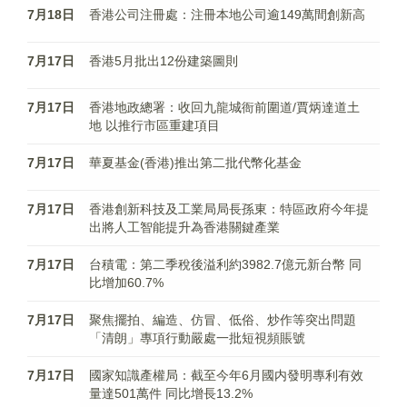
7月18日
香港公司注冊處：注冊本地公司逾149萬間創新高
7月17日
香港5月批出12份建築圖則
7月17日
香港地政總署：收回九龍城衙前圍道/賈炳達道土
地 以推行市區重建項目
7月17日
華夏基金(香港)推出第二批代幣化基金
7月17日
香港創新科技及工業局局長孫東：特區政府今年提
出將人工智能提升為香港關鍵產業
7月17日
台積電：第二季稅後溢利約3982.7億元新台幣 同
比增加60.7%
7月17日
​​​​​​​聚焦擺拍、編造、仿冒、低俗、炒作等突出問題
「清朗」專項行動嚴處一批短視頻賬號
7月17日
國家知識產權局：截至今年6月國内發明專利有效
量達501萬件 同比增長13.2%