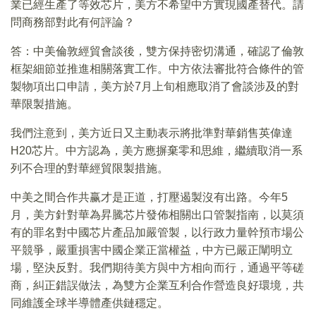
業已經生產了等效芯片，美方不希望中方實現國產替代。請
問商務部對此有何評論？
答：中美倫敦經貿會談後，雙方保持密切溝通，確認了倫敦
框架細節並推進相關落實工作。中方依法審批符合條件的管
製物項出口申請，美方於7月上旬相應取消了會談涉及的對
華限製措施。
我們注意到，美方近日又主動表示將批準對華銷售英偉達
H20芯片。中方認為，美方應摒棄零和思維，繼續取消一系
列不合理的對華經貿限製措施。
中美之間合作共赢才是正道，打壓遏製沒有出路。今年5
月，美方針對華為昇騰芯片發佈相關出口管製指南，以莫須
有的罪名對中國芯片產品加嚴管製，以行政力量幹預市場公
平競爭，嚴重損害中國企業正當權益，中方已嚴正闡明立
場，堅決反對。我們期待美方與中方相向而行，通過平等磋
商，糾正錯誤做法，為雙方企業互利合作營造良好環境，共
同維護全球半導體產供鏈穩定。