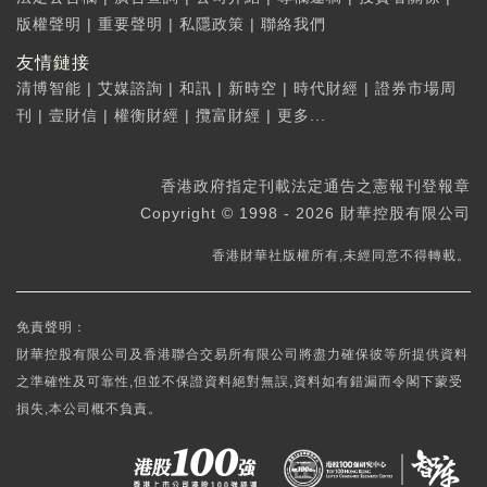
版權聲明
|
重要聲明
|
私隱政策
|
聯絡我們
友情鏈接
清博智能
|
艾媒諮詢
|
和訊
|
新時空
|
時代財經
|
證券市場周
刊
|
壹財信
|
權衡財經
|
攬富財經
|
更多...
香港政府指定刊載法定通告之憲報刊登報章
Copyright © 1998 - 2026 財華控股有限公司
香港財華社版權所有,未經同意不得轉載。
免責聲明：
財華控股有限公司及香港聯合交易所有限公司將盡力確保彼等所提供資料
之準確性及可靠性,但並不保證資料絕對無誤,資料如有錯漏而令閣下蒙受
損失,本公司概不負責。