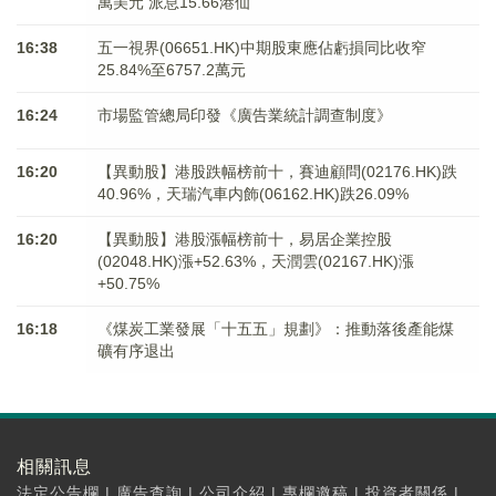
萬美元 派息15.66港仙
16:38
五一視界(06651.HK)中期股東應佔虧損同比收窄
25.84%至6757.2萬元
16:24
市場監管總局印發《廣告業統計調查制度》
16:20
【異動股】港股跌幅榜前十，賽迪顧問(02176.HK)跌
40.96%，天瑞汽車内飾(06162.HK)跌26.09%
16:20
【異動股】港股漲幅榜前十，易居企業控股
(02048.HK)漲+52.63%，天潤雲(02167.HK)漲
+50.75%
16:18
《煤炭工業發展「十五五」規劃》：推動落後產能煤
礦有序退出
相關訊息
法定公告欄
|
廣告查詢
|
公司介紹
|
專欄邀稿
|
投資者關係
|