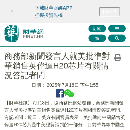
財華智庫網
FINTV
FINMETA
財華證券
媒體矩陣
下載財華財經APP
×
下載APP
智庫沙龍
聯絡我們
把握投資先機
訂閱
简
商務部新聞發言人就美批準對
華銷售英偉達H20芯片有關情
況答記者問
日期：
2025年7月18日 下午1:55
【財華社訊】7月18日，據商務部網站發佈，商務部新聞發
言人就美批準對華銷售英偉達H20芯片有關情況答記者問。
有記者問：近日，美方有關官員表示，美批準向中國銷售英
偉達H20芯片是中美經貿談判的一部分，目前華為等中國企