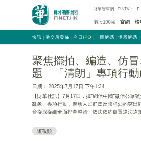
財華智庫網
FINTV
F
港股100強
官網
榜
快訊
港交所發佈
今日IPO
一圖解碼
港股解碼
​​​​​​​聚焦擺拍、編
題 「清朗」專項行動
日期：
2025年7月17日 下午1:34
【財華社訊】7月17日，據"網信中國"微信公眾
亂象」專項行動，聚焦人民群眾反映強烈的突出
台從深從細全面排查整治，依法依約處置違法違
短視頻