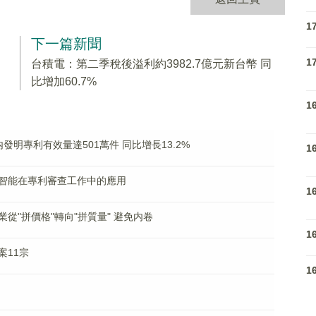
1
下一篇新聞
1
台積電：第二季稅後溢利約3982.7億元新台幣 同
比增加60.7%
1
明專利有效量達501萬件 同比增長13.2%
1
智能在專利審查工作中的應用
1
從"拼價格"轉向"拼質量" 避免内卷
1
案11宗
1