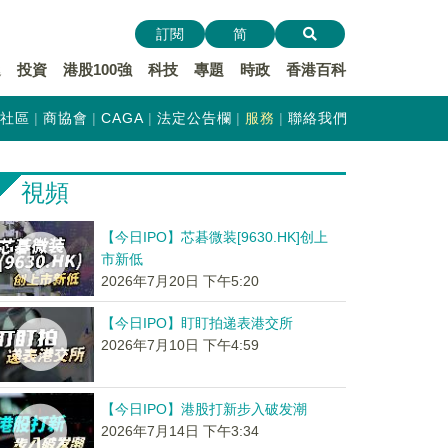
訂閱
简
遞
投資
港股100強
科技
專題
時政
香港百科
社區
商協會
CAGA
法定公告欄
服務
聯絡我們
視頻
【今日IPO】芯碁微装[9630.HK]创上
市新低
2026年7月20日 下午5:20
【今日IPO】盯盯拍递表港交所
2026年7月10日 下午4:59
【今日IPO】港股打新步入破发潮
2026年7月14日 下午3:34