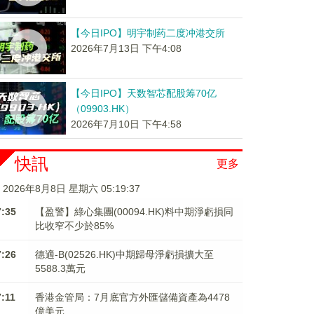
【今日IPO】明宇制药二度冲港交所
2026年7月13日 下午4:08
【今日IPO】天数智芯配股筹70亿
（09903.HK）
2026年7月10日 下午4:58
快訊
更多
2026年8月8日 星期六 05:19:37
7:35
【盈警】綠心集團(00094.HK)料中期淨虧損同
比收窄不少於85%
7:26
德適-B(02526.HK)中期歸母淨虧損擴大至
5588.3萬元
7:11
香港金管局：7月底官方外匯儲備資產為4478
億美元