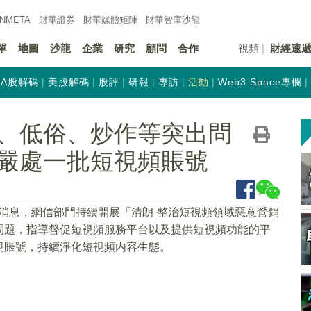
INMETA
財華證券
財華
媒體矩陣
財華
智庫沙龍
單
地圖
沙龍
企業
研究
顧問
合作
視頻
財經速
A股解碼
美股解碼
股評
研報
專訪
活動
Web3 Space專欄
造、仿冒、低俗、炒作等突出問
嚴處一批短視頻賬號
號消息，網信部門持續開展「清朗·整治短視頻領域惡意營銷
問題，指導督促短視頻服務平台以及提供短視頻功能的平
規賬號，持續淨化短視頻内容生態。