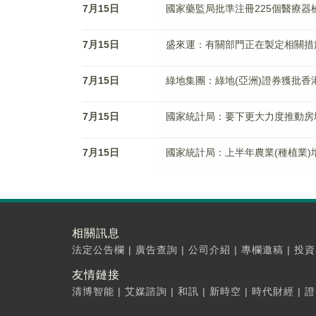
7月15日
國家藥監局批準注冊225個醫療器
7月15日
盛來運：有關部門正在製定相關措
7月15日
綠地集團：綠地(亞洲)證券獲批
7月15日
國家統計局：要下更大力度推動房
7月15日
國家統計局：上半年農業(種植業)增
相關訊息
法定公告欄
|
廣告查詢
|
公司介紹
|
專欄邀稿
|
投資
友情鏈接
清博智能
|
艾媒諮詢
|
和訊
|
新時空
|
時代財經
|
證