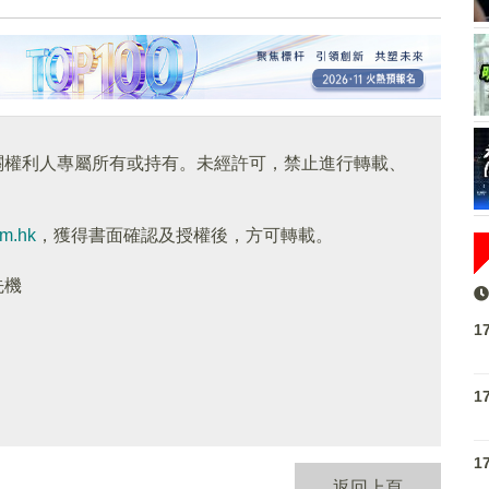
關權利人專屬所有或持有。未經許可，禁止進行轉載、
om.hk
，獲得書面確認及授權後，方可轉載。
先機
1
1
1
返回上頁