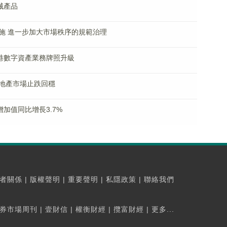
械產品
施 進一步加大市場秩序的規範治理
香港數字資產業務牌照升級
地產市場止跌回穩
加值同比增長3.7%
者關係
|
版權聲明
|
重要聲明
|
私隱政策
|
聯絡我們
券市場周刊
|
壹財信
|
權衡財經
|
攬富財經
|
更多...