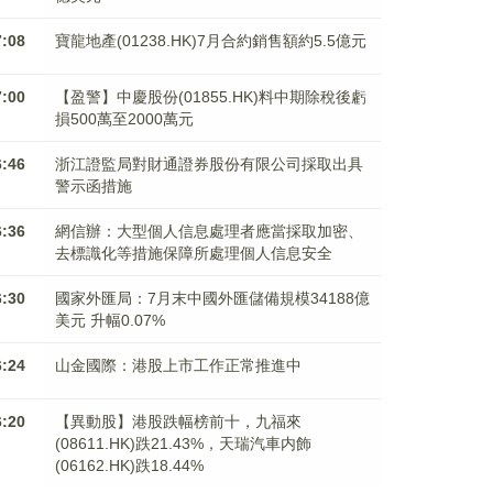
7:08
寶龍地產(01238.HK)7月合約銷售額約5.5億元
7:00
【盈警】中慶股份(01855.HK)料中期除稅後虧
損500萬至2000萬元
6:46
浙江證監局對財通證券股份有限公司採取出具
警示函措施
6:36
網信辦：大型個人信息處理者應當採取加密、
去標識化等措施保障所處理個人信息安全
6:30
國家外匯局：7月末中國外匯儲備規模34188億
美元 升幅0.07%
6:24
山金國際：港股上市工作正常推進中
6:20
【異動股】港股跌幅榜前十，九福來
(08611.HK)跌21.43%，天瑞汽車内飾
(06162.HK)跌18.44%