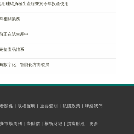
電池用硅碳負極生產線並於今年投產使用
幣相關業務
前正在試生產中
完整產品體系
向數字化、智能化方向發展
者關係
|
版權聲明
|
重要聲明
|
私隱政策
|
聯絡我們
券市場周刊
|
壹財信
|
權衡財經
|
攬富財經
|
更多...