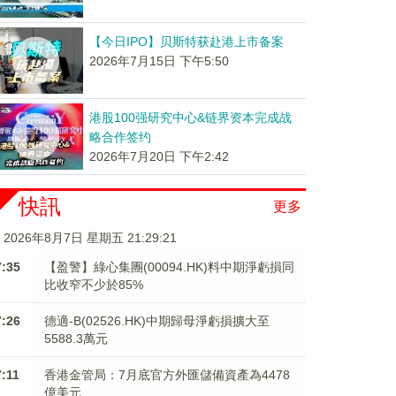
【今日IPO】贝斯特获赴港上市备案
2026年7月15日 下午5:50
港股100强研究中心&链界资本完成战
略合作签约
2026年7月20日 下午2:42
快訊
更多
2026年8月7日 星期五 21:29:22
7:35
【盈警】綠心集團(00094.HK)料中期淨虧損同
比收窄不少於85%
7:26
德適-B(02526.HK)中期歸母淨虧損擴大至
5588.3萬元
7:11
香港金管局：7月底官方外匯儲備資產為4478
億美元