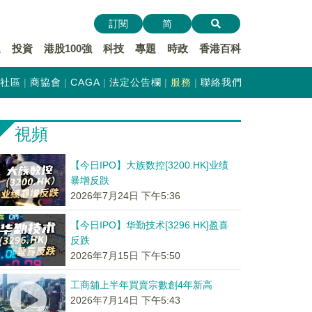
訂閱
简
遞
投資
港股100強
科技
專題
時政
香港百科
社區
商協會
CAGA
法定公告欄
服務
聯絡我們
視頻
【今日IPO】大族数控[3200.HK]业绩
暴增反跌
2026年7月24日 下午5:36
【今日IPO】华勤技术[3296.HK]盈喜
反跌
2026年7月15日 下午5:50
工商舖上半年買賣宗數創4年新高
2026年7月14日 下午5:43