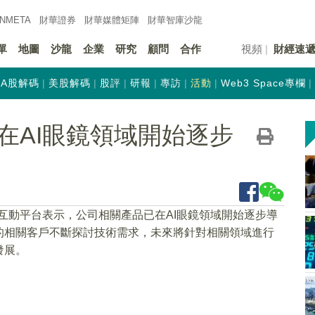
INMETA
財華證券
財華
媒體矩陣
財華
智庫沙龍
單
地圖
沙龍
企業
研究
顧問
合作
視頻
財經速
A股解碼
美股解碼
股評
研報
專訪
活動
Web3 Space專欄
在AI眼鏡領域開始逐步
在互動平台表示，公司相關產品已在AI眼鏡領域開始逐步導
的相關客戶不斷探討技術需求，未來將針對相關領域進行
發展。