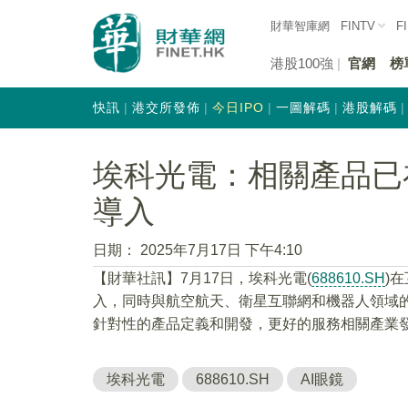
財華智庫網
FINTV
F
港股100強
官網
榜
快訊
港交所發佈
今日IPO
一圖解碼
港股解碼
埃科光電：相關產品已
導入
日期：
2025年7月17日 下午4:10
【財華社訊】7月17日，埃科光電(
688610.SH
)
入，同時與航空航天、衛星互聯網和機器人領域
針對性的產品定義和開發，更好的服務相關產業
埃科光電
688610.SH
AI眼鏡