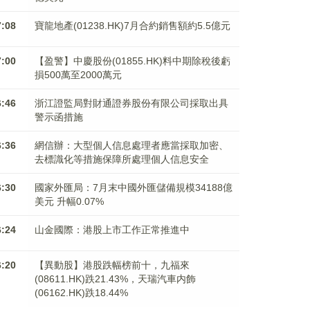
7:08
寶龍地產(01238.HK)7月合約銷售額約5.5億元
7:00
【盈警】中慶股份(01855.HK)料中期除稅後虧
損500萬至2000萬元
6:46
浙江證監局對財通證券股份有限公司採取出具
警示函措施
6:36
網信辦：大型個人信息處理者應當採取加密、
去標識化等措施保障所處理個人信息安全
6:30
國家外匯局：7月末中國外匯儲備規模34188億
美元 升幅0.07%
6:24
山金國際：港股上市工作正常推進中
6:20
【異動股】港股跌幅榜前十，九福來
(08611.HK)跌21.43%，天瑞汽車内飾
(06162.HK)跌18.44%