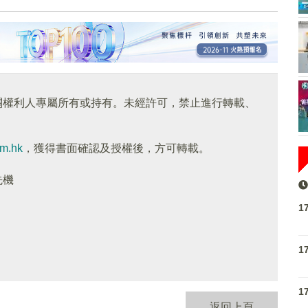
關權利人專屬所有或持有。未經許可，禁止進行轉載、
om.hk
，獲得書面確認及授權後，方可轉載。
先機
1
1
1
返回上頁