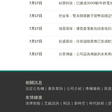
7月17日
硅寶科技：已建成3000噸/年鋰
7月17日
挖金客：暫未開展數字貨幣或穩定
7月17日
瑞晨環保：優普森電氣包頭基地目
7月17日
崧盛股份：目前儲能業務已形成較
7月17日
分眾傳媒：公司認為傳媒的未來將
相關訊息
法定公告欄
|
廣告查詢
|
公司介紹
|
專欄邀稿
|
投資
友情鏈接
清博智能
|
艾媒諮詢
|
和訊
|
新時空
|
時代財經
|
證