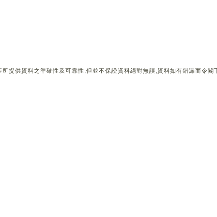
所提供資料之準確性及可靠性,但並不保證資料絕對無誤,資料如有錯漏而令閣