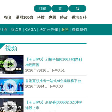
訂閱
简
遞
投資
港股100強
科技
專題
時政
香港百科
社區
商協會
CAGA
法定公告欄
服務
聯絡我們
視頻
【今日IPO】剑桥科技[6166.HK]净利
增近两倍
2026年7月16日 下午3:51
香港寬頻推出一站式AI企業服務平台
2026年8月4日 下午3:03
【今日IPO】新易盛[300502.SZ]冲刺
港股上市