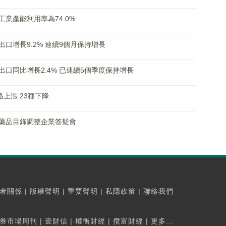
業產能利用率為74.0%
口增長9.2% 連續9個月保持增長
口同比增長2.4% 已連續5個季度保持增長
上漲 23種下降
5年藥品目錄調整企業答疑會
者關係
|
版權聲明
|
重要聲明
|
私隱政策
|
聯絡我們
券市場周刊
|
壹財信
|
權衡財經
|
攬富財經
|
更多...