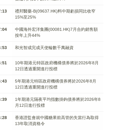
7:13
禮邦醫藥-B(09637.HK)料中期虧損同比收窄
15%至25%
7:04
中國海外宏洋集團(00081.HK)7月合約銷售額
按年上升44%
6:53
和光智成完成天使輪數千萬融資
6:51
10年期港元特區政府機構債券將於2026年8月
12日透過重開進行投標
6:43
5年期港元特區政府機構債券將於2026年8月
12日透過重開進行投標
6:39
1年期港元隔夜平均指數掛鉤債券將於2026年8
月12日進行投標
6:28
香港證監會就中國糖果前高管的失當行為取得
13年取消資格令