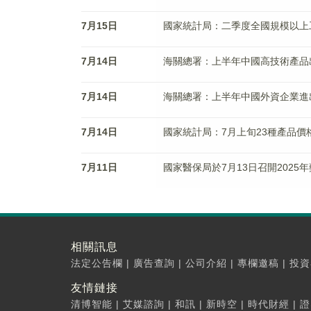
7月15日
國家統計局：二季度全國規模以上工
7月14日
海關總署：上半年中國高技術產品出
7月14日
海關總署：上半年中國外資企業進出
7月14日
國家統計局：7月上旬23種產品價格
7月11日
國家醫保局於7月13日召開202
相關訊息
法定公告欄
|
廣告查詢
|
公司介紹
|
專欄邀稿
|
投資
友情鏈接
清博智能
|
艾媒諮詢
|
和訊
|
新時空
|
時代財經
|
證