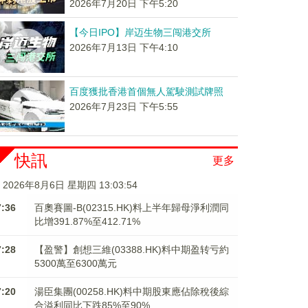
2026年7月20日 下午5:20
【今日IPO】岸迈生物三闯港交所
2026年7月13日 下午4:10
百度獲批香港首個無人駕駛測試牌照
2026年7月23日 下午5:55
快訊
更多
2026年8月6日 星期四 13:03:54
7:36
百奧賽圖-B(02315.HK)料上半年歸母淨利潤同
比增391.87%至412.71%
7:28
【盈警】創想三維(03388.HK)料中期盈转亏約
5300萬至6300萬元
7:20
湯臣集團(00258.HK)料中期股東應佔除稅後綜
合溢利同比下跌85%至90%