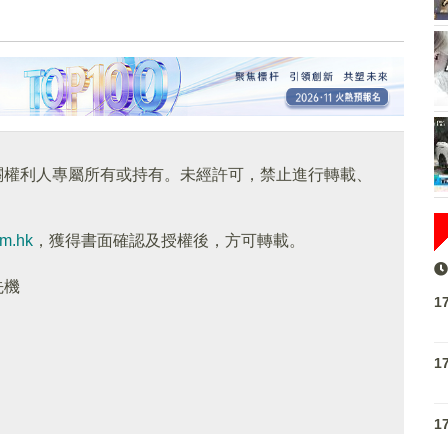
關權利人專屬所有或持有。未經許可，禁止進行轉載、
om.hk
，獲得書面確認及授權後，方可轉載。
先機
1
1
1