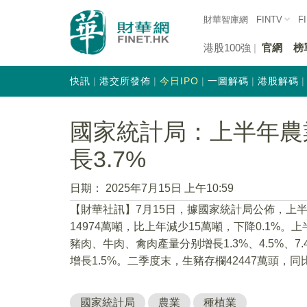
財華智庫網
FINTV
F
港股100強
官網
榜
快訊
港交所發佈
今日IPO
一圖解碼
港股解碼
國家統計局：上半年農
長3.7%
日期：
2025年7月15日 上午10:59
【財華社訊】7月15日，據國家統計局公佈，上半
14974萬噸，比上年減少15萬噸，下降0.1%。
豬肉、牛肉、禽肉產量分别增長1.3%、4.5%、7
增長1.5%。二季度末，生豬存欄42447萬頭，同比
國家統計局
農業
種植業