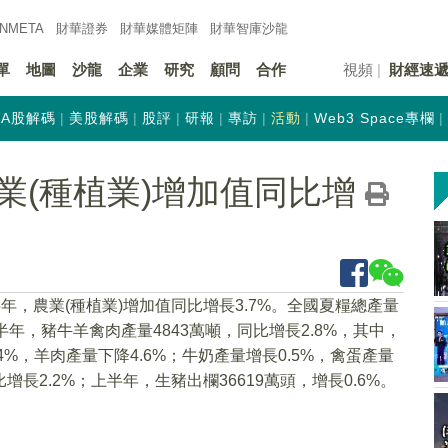
INMETA
財華證券
財華
媒體矩陣
財華
智庫沙龍
單
地圖
沙龍
企業
研究
顧問
合作
視頻
財經速
A股解碼
美股解碼
股評
研報
專訪
活動
Web3 Space專欄
業(種植業)增加值同比增
年，農業(種植業)增加值同比增長3.7%。全國夏糧總產量
上半年，豬牛羊禽肉產量4843萬噸，同比增長2.8%，其中，
.4%，羊肉產量下降4.6%；牛奶產量增長0.5%，禽蛋產量
增長2.2%；上半年，生豬出欄36619萬頭，增長0.6%。