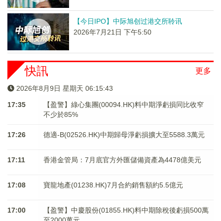
【今日IPO】中际旭创过港交所聆讯
2026年7月21日 下午5:50
快訊
更多
2026年8月9日 星期天 06:15:44
17:35
【盈警】綠心集團(00094.HK)料中期淨虧損同比收窄
不少於85%
17:26
德適-B(02526.HK)中期歸母淨虧損擴大至5588.3萬元
17:11
香港金管局：7月底官方外匯儲備資產為4478億美元
17:08
寶龍地產(01238.HK)7月合約銷售額約5.5億元
17:00
【盈警】中慶股份(01855.HK)料中期除稅後虧損500萬
至2000萬元