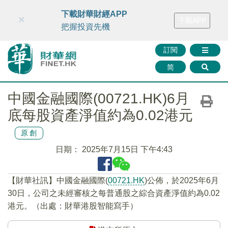
財華智庫網
FINTV
FINMETA
財華證券
媒體矩陣
下載財華財經APP
×
下載APP
智庫沙龍
聯絡我們
把握投資先機
訂閱
简
中國金融國際(00721.HK)6月
底每股資產淨值約為0.02港元
原創
日期：
2025年7月15日 下午4:43
【財華社訊】中國金融國際(
00721.HK
)公佈，於2025年6月
30日，公司之未經審核之每普通股之綜合資產淨值約為0.02
港元。（出處：財華港股智能寫手）