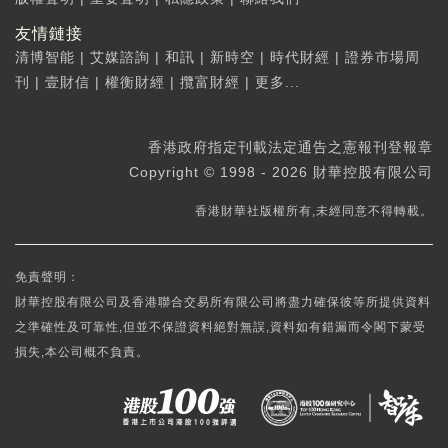
友情鏈接
清博智能
|
艾媒諮詢
|
和訊
|
新時空
|
時代財經
|
證券市場周
刊
|
壹財信
|
權衡財經
|
攬富財經
|
更多...
香港政府指定刊載法定通告之憲報刊登報章
Copyright © 1998 - 2026 財華控股有限公司
香港財華社版權所有,未經同意不得轉載。
免責聲明：
財華控股有限公司及香港聯合交易所有限公司將盡力確保彼等所提供資料
之準確性及可靠性,但並不保證資料絕對無誤,資料如有錯漏而令閣下蒙受
損失,本公司概不負責。