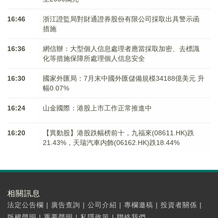
16:46
浙江證監局對財通證券股份有限公司採取出具警示函
措施
16:36
網信辦：大型個人信息處理者應當採取加密、去標識
化等措施保障所處理個人信息安全
16:30
國家外匯局：7月末中國外匯儲備規模34188億美元 升
幅0.07%
16:24
山金國際：港股上市工作正常推進中
16:20
【異動股】港股跌幅榜前十，九福來(08611.HK)跌
21.43%，天瑞汽車内飾(06162.HK)跌18.44%
相關訊息
法定公告欄
|
廣告查詢
|
公司介紹
|
專欄邀稿
|
投資者關係
|
版權聲明
|
重要聲明
|
私隱政策
|
聯絡我們