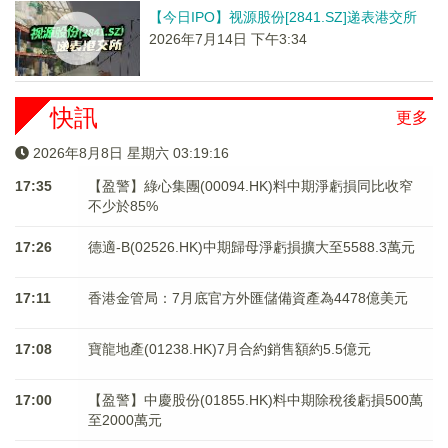
【今日IPO】视源股份[2841.SZ]递表港交所
2026年7月14日 下午3:34
快訊
更多
2026年8月8日 星期六 03:19:16
17:35
【盈警】綠心集團(00094.HK)料中期淨虧損同比收窄
不少於85%
17:26
德適-B(02526.HK)中期歸母淨虧損擴大至5588.3萬元
17:11
香港金管局：7月底官方外匯儲備資產為4478億美元
17:08
寶龍地產(01238.HK)7月合約銷售額約5.5億元
17:00
【盈警】中慶股份(01855.HK)料中期除稅後虧損500萬
至2000萬元