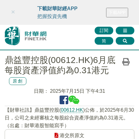
財華智庫網
FINTV
FINMETA
財華證券
媒體矩陣
下載財華財經APP
×
下載APP
智庫沙龍
聯絡我們
把握投資先機
訂閱
简
鼎益豐控股(00612.HK)6月底
每股資產淨值約為0.31港元
原創
日期：
2025年7月15日 下午4:31
【財華社訊】鼎益豐控股(
00612.HK
)公佈，於2025年6月30
日，公司之未經審核之每股綜合資產淨值約為0.31港元。
（出處：財華港股智能寫手）
港交所原文