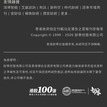
友情鏈接
清博智能
|
艾媒諮詢
|
和訊
|
新時空
|
時代財經
|
證券市場周
刊
|
壹財信
|
權衡財經
|
攬富財經
|
更多...
香港政府指定刊載法定通告之憲報刊登報章
Copyright © 1998 - 2026 財華控股有限公司
香港財華社版權所有,未經同意不得轉載。
免責聲明：
財華控股有限公司及香港聯合交易所有限公司將盡力確保彼等所提供資料
之準確性及可靠性,但並不保證資料絕對無誤,資料如有錯漏而令閣下蒙受
損失,本公司概不負責。