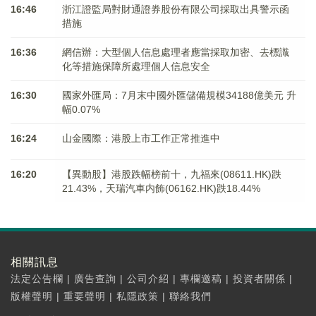
16:46
浙江證監局對財通證券股份有限公司採取出具警示函
措施
16:36
網信辦：大型個人信息處理者應當採取加密、去標識
化等措施保障所處理個人信息安全
16:30
國家外匯局：7月末中國外匯儲備規模34188億美元 升
幅0.07%
16:24
山金國際：港股上市工作正常推進中
16:20
【異動股】港股跌幅榜前十，九福來(08611.HK)跌
21.43%，天瑞汽車内飾(06162.HK)跌18.44%
相關訊息
法定公告欄
|
廣告查詢
|
公司介紹
|
專欄邀稿
|
投資者關係
|
版權聲明
|
重要聲明
|
私隱政策
|
聯絡我們