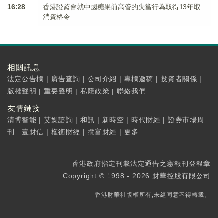
16:28
香港證監會就中國糖果前高管的失當行為取得13年取
消資格令
相關訊息
法定公告欄
|
廣告查詢
|
公司介紹
|
專欄邀稿
|
投資者關係
|
版權聲明
|
重要聲明
|
私隱政策
|
聯絡我們
友情鏈接
清博智能
|
艾媒諮詢
|
和訊
|
新時空
|
時代財經
|
證券市場周
刊
|
壹財信
|
權衡財經
|
攬富財經
|
更多...
香港政府指定刊載法定通告之憲報刊登報章
Copyright © 1998 - 2026 財華控股有限公司
香港財華社版權所有,未經同意不得轉載。