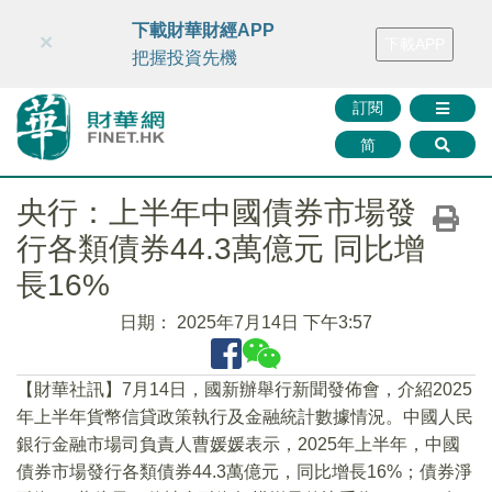
財華智庫網
FINTV
FINMETA
財華證券
媒體矩陣
下載財華財經APP
×
下載APP
智庫沙龍
聯絡我們
把握投資先機
訂閱
简
央行：上半年中國債券市場發
行各類債券44.3萬億元 同比增
長16%
日期：
2025年7月14日 下午3:57
【財華社訊】7月14日，國新辦舉行新聞發佈會，介紹2025
年上半年貨幣信貸政策執行及金融統計數據情況。中國人民
銀行金融市場司負責人曹媛媛表示，2025年上半年，中國
債券市場發行各類債券44.3萬億元，同比增長16%；債券淨