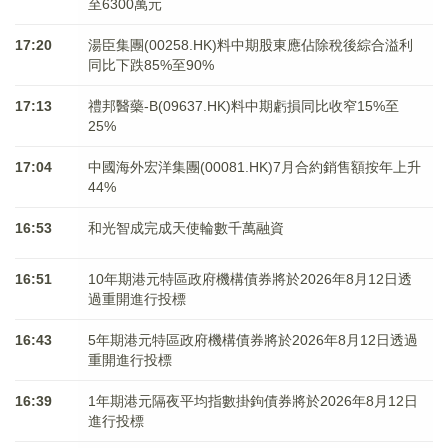
至6300萬元
17:20
湯臣集團(00258.HK)料中期股東應佔除稅後綜合溢利
同比下跌85%至90%
17:13
禮邦醫藥-B(09637.HK)料中期虧損同比收窄15%至
25%
17:04
中國海外宏洋集團(00081.HK)7月合約銷售額按年上升
44%
16:53
和光智成完成天使輪數千萬融資
16:51
10年期港元特區政府機構債券將於2026年8月12日透
過重開進行投標
16:43
5年期港元特區政府機構債券將於2026年8月12日透過
重開進行投標
16:39
1年期港元隔夜平均指數掛鉤債券將於2026年8月12日
進行投標