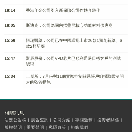
16:14
香港年金公司引入新保險公司作轉介夥伴
16:05
斯迪克：公司為國內摺疊屏核心功能材料供應商
15:56
恒瑞醫藥：公司已在中國獲批上市26款1類創新藥、6
款2類新藥
15:47
聚辰股份：公司VPD芯片已順利通過目標客戶的測試
認證
15:34
上期所：7月份對11個實際控制關系賬戶組採取限制開
倉的監管措施
相關訊息
法定公告欄
|
廣告查詢
|
公司介紹
|
專欄邀稿
|
投資者關係
|
版權聲明
|
重要聲明
|
私隱政策
|
聯絡我們