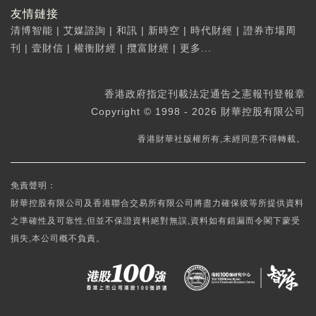
友情鏈接
清博智能
|
艾媒諮詢
|
和訊
|
新時空
|
時代財經
|
證券市場周
刊
|
壹財信
|
權衡財經
|
攬富財經
|
更多...
香港政府指定刊載法定通告之憲報刊登報章
Copyright © 1998 - 2026 財華控股有限公司
香港財華社版權所有,未經同意不得轉載。
免責聲明：
財華控股有限公司及香港聯合交易所有限公司將盡力確保彼等所提供資料
之準確性及可靠性,但並不保證資料絕對無誤,資料如有錯漏而令閣下蒙受
損失,本公司概不負責。