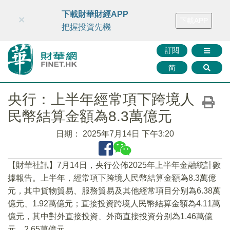
財華智庫網
FINTV
FINMETA
財華證券
媒體矩陣
下載財華財經APP
×
下載APP
智庫沙龍
聯絡我們
把握投資先機
訂閱
简
央行：上半年經常項下跨境人
民幣結算金額為8.3萬億元
日期：
2025年7月14日 下午3:20
【財華社訊】7月14日，央行公佈2025年上半年金融統計數
據報告。上半年，經常項下跨境人民幣結算金額為8.3萬億
元，其中貨物貿易、服務貿易及其他經常項目分别為6.38萬
億元、1.92萬億元；直接投資跨境人民幣結算金額為4.11萬
億元，其中對外直接投資、外商直接投資分别為1.46萬億
元、2.65萬億元。