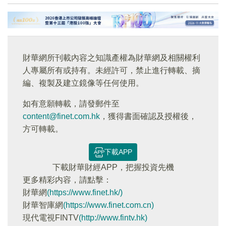
財華網所刊載內容之知識產權為財華網及相關權利
人專屬所有或持有。未經許可，禁止進行轉載、摘
編、複製及建立鏡像等任何使用。
如有意願轉載，請發郵件至
content@finet.com.hk
，獲得書面確認及授權後，
方可轉載。
下載APP
下載財華財經APP，把握投資先機
更多精彩内容，請點擊：
財華網
(https://www.finet.hk/)
財華智庫網
(https://www.finet.com.cn)
現代電視FINTV
(http://www.fintv.hk)