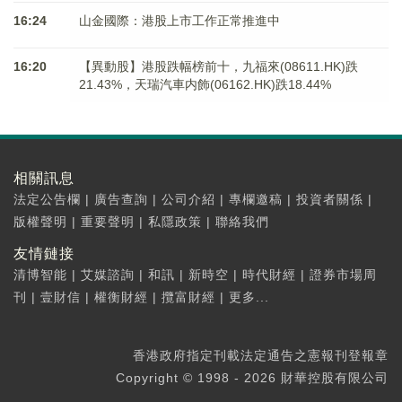
16:24
山金國際：港股上市工作正常推進中
16:20
【異動股】港股跌幅榜前十，九福來(08611.HK)跌
21.43%，天瑞汽車内飾(06162.HK)跌18.44%
相關訊息
法定公告欄
|
廣告查詢
|
公司介紹
|
專欄邀稿
|
投資者關係
|
版權聲明
|
重要聲明
|
私隱政策
|
聯絡我們
友情鏈接
清博智能
|
艾媒諮詢
|
和訊
|
新時空
|
時代財經
|
證券市場周
刊
|
壹財信
|
權衡財經
|
攬富財經
|
更多...
香港政府指定刊載法定通告之憲報刊登報章
Copyright © 1998 - 2026 財華控股有限公司