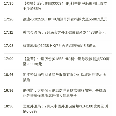
17:35
【盈警】綠心集團(00094.HK)料中期淨虧損同比收窄
不少於85%
17:26
德適-B(02526.HK)中期歸母淨虧損擴大至5588.3萬元
17:11
香港金管局：7月底官方外匯儲備資產為4478億美元
17:08
寶龍地產(01238.HK)7月合約銷售額約5.5億元
17:00
【盈警】中慶股份(01855.HK)料中期除稅後虧損500萬
至2000萬元
16:46
浙江證監局對財通證券股份有限公司採取出具警示函
措施
16:36
網信辦：大型個人信息處理者應當採取加密、去標識
化等措施保障所處理個人信息安全
16:30
國家外匯局：7月末中國外匯儲備規模34188億美元 升
幅0.07%