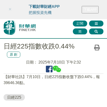
財華智庫網
FINTV
FINMETA
財華證券
媒體矩陣
下載財華財經APP
×
下載APP
智庫沙龍
聯絡我們
把握投資先機
訂閱
简
日經225指數收跌0.44%
原創
日期：
2025年7月10日 下午2:32
【財華社訊】7月10日，日經225指數收盤下跌0.44%，報
39646.36點。
日經225