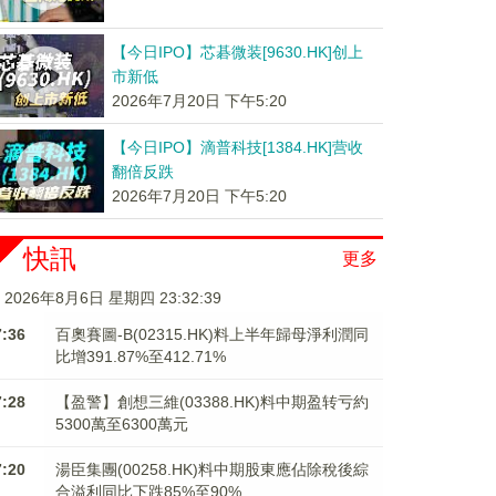
【今日IPO】芯碁微装[9630.HK]创上
市新低
2026年7月20日 下午5:20
【今日IPO】滴普科技[1384.HK]营收
翻倍反跌
2026年7月20日 下午5:20
快訊
更多
2026年8月6日 星期四 23:32:39
7:36
百奧賽圖-B(02315.HK)料上半年歸母淨利潤同
比增391.87%至412.71%
7:28
【盈警】創想三維(03388.HK)料中期盈转亏約
5300萬至6300萬元
7:20
湯臣集團(00258.HK)料中期股東應佔除稅後綜
合溢利同比下跌85%至90%