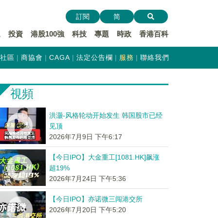
訂閱
简
遞
投資
港股100強
科技
專題
時政
香港百科
社區
商協會
CAGA
法定公告欄
服務
聯絡我們
視頻
洪灏-风格轮动开始发生 韩国股市已经
见顶
2026年7月9日 下午6:17
【今日IPO】大金重工[1081.HK]飙涨
超19%
2026年7月24日 下午5:36
【今日IPO】亦诺微三闯港交所
2026年7月20日 下午5:20