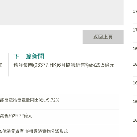
1
1
返回上頁
1
下一篇新聞
1
電
遠洋集團(03377.HK)6月協議銷售額約29.5億元
1
太陽能發電站發電量同比減少5.72%
1
銷售約29.72億元
1
最高5億港元資產 並擬透過實物分派形式