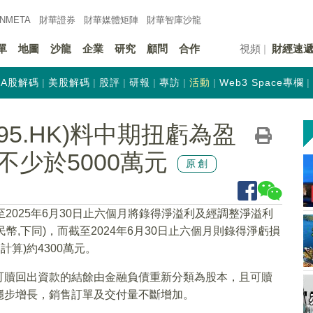
INMETA
財華證券
財華
媒體矩陣
財華
智庫沙龍
單
地圖
沙龍
企業
研究
顧問
合作
視頻
財經速
A股解碼
美股解碼
股評
研報
專訪
活動
Web3 Space專欄
95.HK)料中期扭虧為盈
少於5000萬元
原創
至2025年6月30日止六個月將錄得淨溢利及經調整淨溢利
民幣,下同)，而截至2024年6月30日止六個月則錄得淨虧損
算)約4300萬元。
可贖回出資款的結餘由金融負債重新分類為股本，且可贖
穩步增長，銷售訂單及交付量不斷增加。