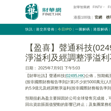
財華智庫網
FINTV
F
港股100強
官網
榜
快訊
港交所發佈
今日IPO
一圖解碼
港股解碼
【盈喜】聲通科技(024
淨溢利及經調整淨溢利不
日期：
2025年7月9日 下午5:03
【財華社訊】聲通科技(
02495.HK
)公佈，預期截
(按非國際財務報告準則計算)不少於5000萬元(人
約5.9億元及經調整淨溢利(按非國際財務報告準則計
預期扭虧為盈主要歸因於公司全球發售完成後，
回出資款賬面值變動的影響已終止；及集團業務