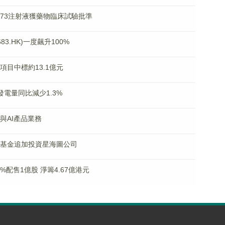
2173注射液獲藥物臨床試驗批準
3.HK)一度飆升100%
要項目中標約13.1億元
成發電量同比減少1.3%
C與AI產品業務
機器人基金追加投資星海圖公司
88%配售1億股 淨籌4.67億港元