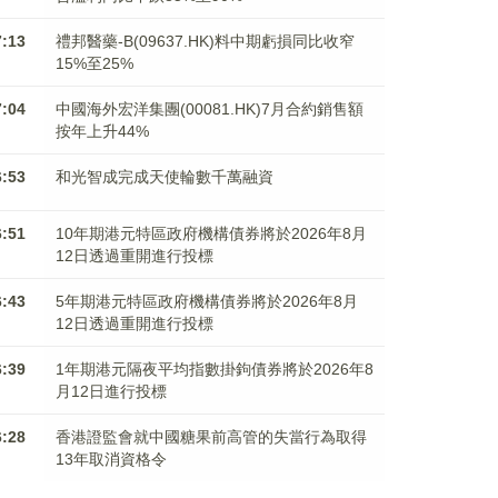
7:13
禮邦醫藥-B(09637.HK)料中期虧損同比收窄
15%至25%
7:04
中國海外宏洋集團(00081.HK)7月合約銷售額
按年上升44%
6:53
和光智成完成天使輪數千萬融資
6:51
10年期港元特區政府機構債券將於2026年8月
12日透過重開進行投標
6:43
5年期港元特區政府機構債券將於2026年8月
12日透過重開進行投標
6:39
1年期港元隔夜平均指數掛鉤債券將於2026年8
月12日進行投標
6:28
香港證監會就中國糖果前高管的失當行為取得
13年取消資格令