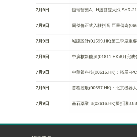
7月9日
恒瑞醫藥A、H股雙雙大漲 SHR-
7月9日
周傑倫正式入駐抖音 巨星傳奇(0668
7月9日
城建設計(01599.HK)第二季度重
7月9日
中廣核新能源(01811.HK)6月完
7月9日
中華銀科技(00515.HK)：拓展FP
7月9日
首程控股(00697.HK)：北京
7月9日
基石藥業-B(02616.HK)擬折讓8.