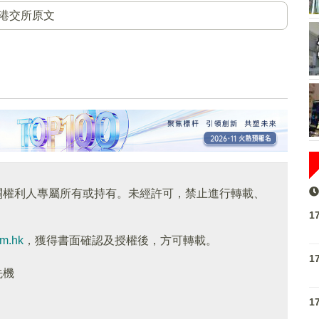
港交所原文
關權利人專屬所有或持有。未經許可，禁止進行轉載、
1
om.hk
，獲得書面確認及授權後，方可轉載。
1
先機
1