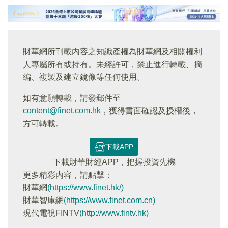
財華網所刊載內容之知識產權為財華網及相關權利
人專屬所有或持有。未經許可，禁止進行轉載、摘
編、複製及建立鏡像等任何使用。
如有意願轉載，請發郵件至
content@finet.com.hk
，獲得書面確認及授權後，
方可轉載。
下載APP
下載財華財經APP，把握投資先機
更多精彩内容，請點擊：
財華網
(https://www.finet.hk/)
財華智庫網
(https://www.finet.com.cn)
現代電視FINTV
(http://www.fintv.hk)