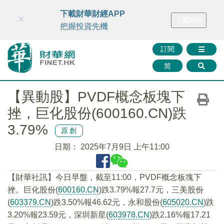
財華智庫網
FINTV
FINMETA
財華證券
媒體矩陣
下載財華財經APP
×
下載APP
智庫沙龍
聯絡我們
把握投資先機
訂閱
简
【異動股】PVDF概念板塊下
挫，巨化股份(600160.CN)跌
3.79%
原創
日期：
2025年7月9日 上午11:00
【財華社訊】今日早盤，截至11:00，PVDF概念板塊下
挫。巨化股份(
600160.CN
)跌3.79%報27.7元，三美股份
(
603379.CN
)跌3.50%報46.62元，永和股份(
605020.CN
)跌
3.20%報23.59元，深圳新星(
603978.CN
)跌2.16%報17.21