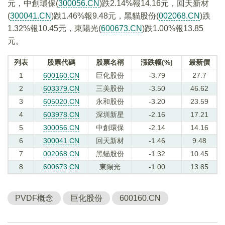
元，中創環保(
300056.CN
)跌2.14%報14.16元，回天新材
(
300041.CN
)跌1.46%報9.48元，黑貓股份(
002068.CN
)跌
1.32%報10.45元，東陽光(
600673.CN
)跌1.00%報13.85
元。
列表
股票代碼
股票名稱
漲跌幅(%)
最新價
1
600160.CN
巨化股份
-3.79
27.7
2
603379.CN
三美股份
-3.50
46.62
3
605020.CN
永和股份
-3.20
23.59
4
603978.CN
深圳新星
-2.16
17.21
5
300056.CN
中創環保
-2.14
14.16
6
300041.CN
回天新材
-1.46
9.48
7
002068.CN
黑貓股份
-1.32
10.45
8
600673.CN
東陽光
-1.00
13.85
PVDF概念
巨化股份
600160.CN