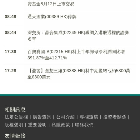
資基金8月12日上市交易
08:48
通天酒業(00389.HK)停牌
08:44
深交所：晶合集成(02249.HK)獲調入港股通標的證券
名單
17:36
百奧賽圖-B(02315.HK)料上半年歸母淨利潤同比增
391.87%至412.71%
17:28
【盈警】創想三維(03388.HK)料中期盈转亏約5300萬
至6300萬元
相關訊息
法定公告欄
|
廣告查詢
|
公司介紹
|
專欄邀稿
|
投資者關係
|
版權聲明
|
重要聲明
|
私隱政策
|
聯絡我們
友情鏈接