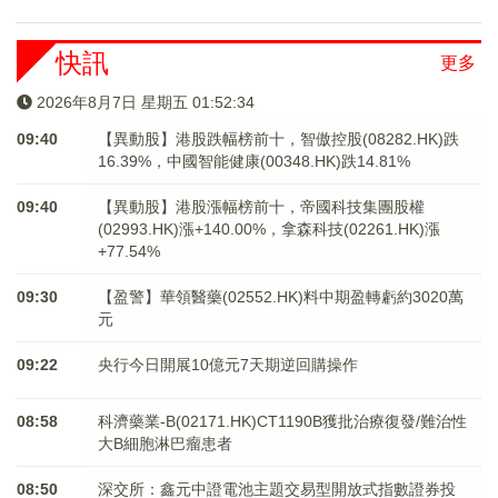
快訊
更多
2026年8月7日 星期五 01:52:34
09:40
【異動股】港股跌幅榜前十，智傲控股(08282.HK)跌
16.39%，中國智能健康(00348.HK)跌14.81%
09:40
【異動股】港股漲幅榜前十，帝國科技集團股權
(02993.HK)漲+140.00%，拿森科技(02261.HK)漲
+77.54%
09:30
【盈警】華領醫藥(02552.HK)料中期盈轉虧約3020萬
元
09:22
央行今日開展10億元7天期逆回購操作
08:58
科濟藥業-B(02171.HK)CT1190B獲批治療復發/難治性
大B細胞淋巴瘤患者
08:50
深交所：鑫元中證電池主題交易型開放式指數證券投