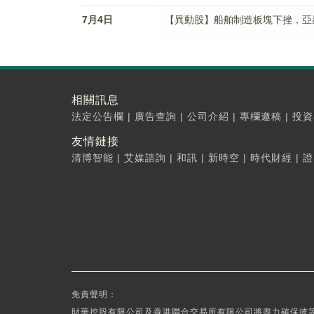
7月4日
【異動股】船舶制造板塊下挫，亞星錨鏈(
相關訊息
法定公告欄
|
廣告查詢
|
公司介紹
|
專欄邀稿
|
投資
友情鏈接
清博智能
|
艾媒諮詢
|
和訊
|
新時空
|
時代財經
|
證
免責聲明：
財華控股有限公司及香港聯合交易所有限公司將盡力確保彼等