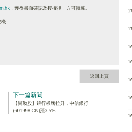
om.hk
，獲得書面確認及授權後，方可轉載。
1
先機
1
1
1
返回上頁
1
下一篇新聞
1
【異動股】銀行板塊拉升，中信銀行
(601998.CN)漲3.5%
1