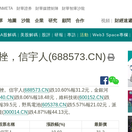
INMETA
財華證券
財華
媒體矩陣
財華
智庫沙龍
單
地圖
沙龍
企業
研究
顧問
合作
視頻
財經速
A股解碼
美股解碼
股評
研報
專訪
活動
Web3 Space專欄
信宇人(688573.CN)
挫。信宇人(
688573.CN
)跌10.60%報31.2元，金銀河
340.CN
)跌8.06%報18.48元，維科技術(
600152.CN
)跌
%報39.5元，野馬電池(
605378.CN
)跌5.57%報21.02元，派
能(
300014.CN
)跌4.87%報44.13元。
股票名稱
漲跌幅(%)
最新價
信宇人
-10.60
31.2