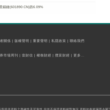
601890.CN)跌6.09%
者關係
|
版權聲明
|
重要聲明
|
私隱政策
|
聯絡我們
券市場周刊
|
壹財信
|
權衡財經
|
攬富財經
|
更多...
所提供資料之準確性及可靠性,但並不保證資料絕對無誤,資料如有錯漏而令閣