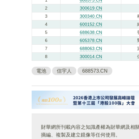
2
300619.CN
3
300340.CN
4
600152.CN
5
688638.CN
6
605378.CN
7
688063.CN
8
300014.CN
電池
信宇人
688573.CN
財華網所刊載內容之知識產權為財華網及相
摘編、複製及建立鏡像等任何使用。