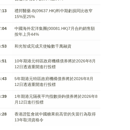
7:13
禮邦醫藥-B(09637.HK)料中期虧損同比收窄
15%至25%
7:04
中國海外宏洋集團(00081.HK)7月合約銷售額
按年上升44%
6:53
和光智成完成天使輪數千萬融資
6:51
10年期港元特區政府機構債券將於2026年8月
12日透過重開進行投標
6:43
5年期港元特區政府機構債券將於2026年8月
12日透過重開進行投標
6:39
1年期港元隔夜平均指數掛鉤債券將於2026年8
月12日進行投標
6:28
香港證監會就中國糖果前高管的失當行為取得
13年取消資格令