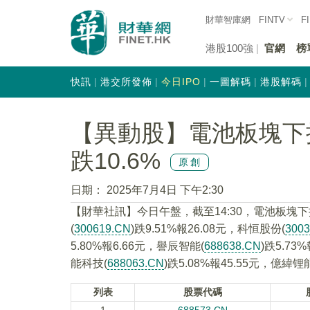
財華智庫網
FINTV
F
港股100強
官網
榜
快訊
港交所發佈
今日IPO
一圖解碼
港股解碼
【異動股】電池板塊下挫，
跌10.6%
原創
日期：
2025年7月4日 下午2:30
【財華社訊】今日午盤，截至14:30，電池板塊下
(
300619.CN
)跌9.51%報26.08元，科恒股份(
300
5.80%報6.66元，譽辰智能(
688638.CN
)跌5.73
能科技(
688063.CN
)跌5.08%報45.55元，億緯锂
列表
股票代碼
1
688573.CN