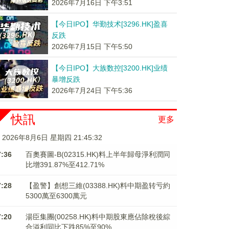
2026年7月16日 下午3:51
【今日IPO】华勤技术[3296.HK]盈喜
反跌
2026年7月15日 下午5:50
【今日IPO】大族数控[3200.HK]业绩
暴增反跌
2026年7月24日 下午5:36
快訊
更多
2026年8月6日 星期四 21:45:33
7:36
百奧賽圖-B(02315.HK)料上半年歸母淨利潤同
比增391.87%至412.71%
7:28
【盈警】創想三維(03388.HK)料中期盈转亏約
5300萬至6300萬元
7:20
湯臣集團(00258.HK)料中期股東應佔除稅後綜
合溢利同比下跌85%至90%