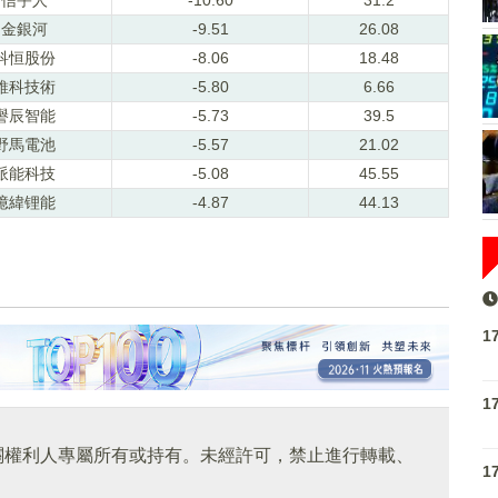
金銀河
-9.51
26.08
科恒股份
-8.06
18.48
維科技術
-5.80
6.66
譽辰智能
-5.73
39.5
野馬電池
-5.57
21.02
派能科技
-5.08
45.55
億緯锂能
-4.87
44.13
1
1
關權利人專屬所有或持有。未經許可，禁止進行轉載、
1