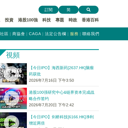
訂閱
简
遞
投資
港股100強
科技
專題
時政
香港百科
社區
商協會
CAGA
法定公告欄
服務
聯絡我們
視頻
【今日IPO】海西新药[2637.HK]脑瘤
药获批
2026年7月16日 下午3:50
港股100强研究中心&链界资本完成战
略合作签约
2026年7月20日 下午2:42
【今日IPO】剑桥科技[6166.HK]净利
增近两倍