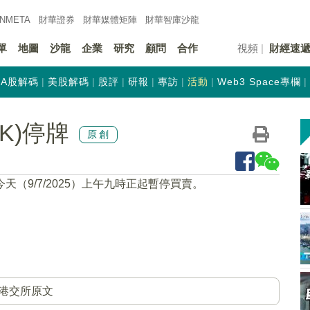
INMETA
財華證券
財華
媒體矩陣
財華
智庫沙龍
單
地圖
沙龍
企業
研究
顧問
合作
視頻
財經速
A股解碼
美股解碼
股評
研報
專訪
活動
Web3 Space專欄
HK)停牌
原創
今天（9/7/2025）上午九時正起暫停買賣。
港交所原文