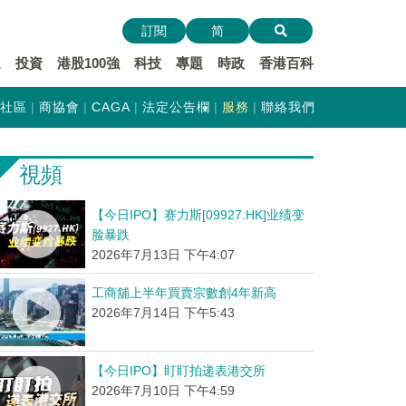
訂閱
简
遞
投資
港股100強
科技
專題
時政
香港百科
社區
商協會
CAGA
法定公告欄
服務
聯絡我們
視頻
【今日IPO】赛力斯[09927.HK]业绩变
脸暴跌
2026年7月13日 下午4:07
工商舖上半年買賣宗數創4年新高
2026年7月14日 下午5:43
【今日IPO】盯盯拍递表港交所
2026年7月10日 下午4:59