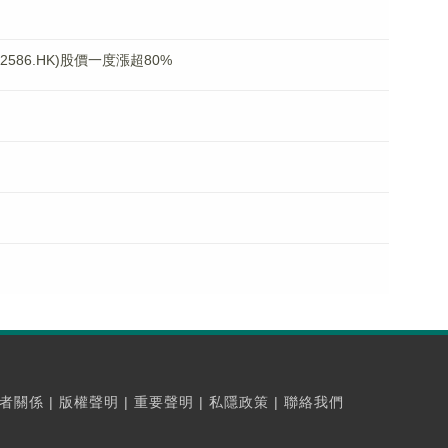
586.HK)股價一度漲超80%
者關係
|
版權聲明
|
重要聲明
|
私隱政策
|
聯絡我們