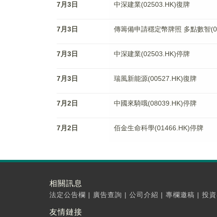
7月3日
中深建業(02503.HK)復牌
7月3日
傳籌備申請穩定幣牌照 多點數智(02
7月3日
中深建業(02503.HK)停牌
7月3日
瑞風新能源(00527.HK)復牌
7月2日
中國來騎哦(08039.HK)停牌
7月2日
佰金生命科學(01466.HK)停牌
相關訊息
法定公告欄
|
廣告查詢
|
公司介紹
|
專欄邀稿
|
投資
友情鏈接