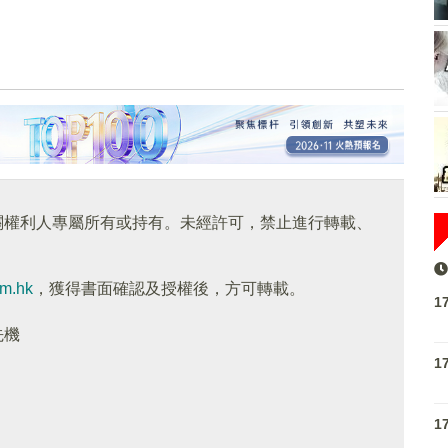
關權利人專屬所有或持有。未經許可，禁止進行轉載、
om.hk
，獲得書面確認及授權後，方可轉載。
1
先機
1
1