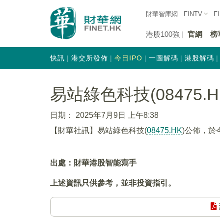
財華智庫網
FINTV
F
港股100強
官網
榜
快訊
港交所發佈
今日IPO
一圖解碼
港股解碼
易站綠色科技(08475.
日期：
2025年7月9日 上午8:38
【財華社訊】易站綠色科技(
08475.HK
)公佈，於
出處：財華港股智能寫手
上述資訊只供參考，並非投資指引。