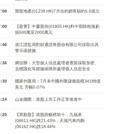
7:08
寶龍地產(01238.HK)7月合約銷售額約5.5億元
7:00
【盈警】中慶股份(01855.HK)料中期除稅後虧
損500萬至2000萬元
6:46
浙江證監局對財通證券股份有限公司採取出具
警示函措施
6:36
網信辦：大型個人信息處理者應當採取加密、
去標識化等措施保障所處理個人信息安全
6:30
國家外匯局：7月末中國外匯儲備規模34188億
美元 升幅0.07%
6:24
山金國際：港股上市工作正常推進中
6:20
【異動股】港股跌幅榜前十，九福來
(08611.HK)跌21.43%，天瑞汽車内飾
(06162.HK)跌18.44%