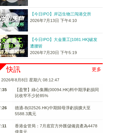
【今日IPO】岸迈生物三闯港交所
2026年7月13日 下午4:10
【今日IPO】大金重工[1081.HK]破发
遭腰斩
2026年7月20日 下午5:19
快訊
更多
2026年8月8日 星期六 08:12:48
7:35
【盈警】綠心集團(00094.HK)料中期淨虧損同
比收窄不少於85%
7:26
德適-B(02526.HK)中期歸母淨虧損擴大至
5588.3萬元
7:11
香港金管局：7月底官方外匯儲備資產為4478
億美元