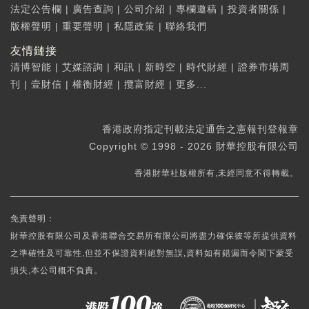
法定公告欄
|
廣告查詢
|
公司介紹
|
專欄邀稿
|
投資者關係
|
版權聲明
|
重要聲明
|
私隱政策
|
聯絡我們
友情鏈接
清博智能
|
艾媒諮詢
|
和訊
|
新時空
|
時代財經
|
證券市場周
刊
|
壹財信
|
權衡財經
|
攬富財經
|
更多...
香港政府指定刊載法定通告之憲報刊登報章
Copyright © 1998 - 2026 財華控股有限公司
香港財華社版權所有,未經同意不得轉載。
免責聲明：
財華控股有限公司及香港聯合交易所有限公司將盡力確保彼等所提供資料
之準確性及可靠性,但並不保證資料絕對無誤,資料如有錯漏而令閣下蒙受
損失,本公司概不負責。