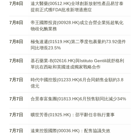
7月8日
遠大醫藥(00512.HK)全球創新放射性產品易甘泰
提前正式獲FDA批准新增適應症
7月8日
帝王國際投資(00928.HK)成立合營企業拓超氧化
物歧化酶業務
7月8日
極兔速遞(01519.HK)第二季度包裹量約73.92億件
同比增長23.5%
7月8日
基石藥業-B(02616.HK)與Istituto Gentili就舒格利
單抗在西歐和英國達成獨家戰略合作
7月7日
時代中國控股(01233.HK)6月合同銷售金額約3.8
億元
7月7日
合景泰富集團(01813.HK)6月預售額同比減少34%
7月7日
曠世芳香(01925.HK)：邵平辭任非執行董事
7月7日
遠東控股國際(00036.HK)：配售協議失效