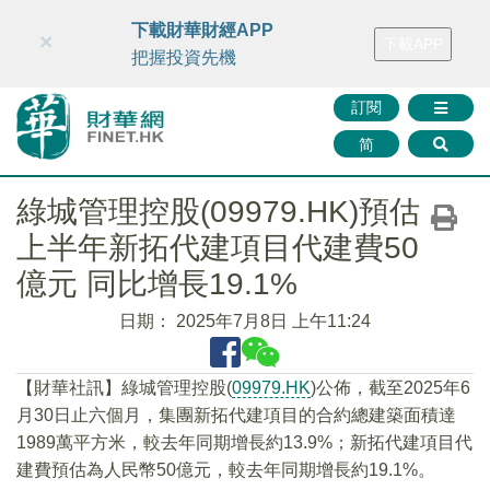
財華智庫網
FINTV
FINMETA
財華證券
媒體矩陣
下載財華財經APP
×
下載APP
智庫沙龍
聯絡我們
把握投資先機
訂閱
简
綠城管理控股(09979.HK)預估
上半年新拓代建項目代建費50
億元 同比增長19.1%
日期：
2025年7月8日 上午11:24
【財華社訊】綠城管理控股(
09979.HK
)公佈，截至2025年6
月30日止六個月，集團新拓代建項目的合約總建築面積達
1989萬平方米，較去年同期增長約13.9%；新拓代建項目代
建費預估為人民幣50億元，較去年同期增長約19.1%。