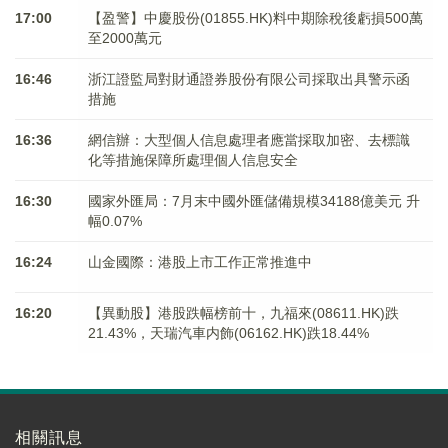
17:00
【盈警】中慶股份(01855.HK)料中期除稅後虧損500萬
至2000萬元
16:46
浙江證監局對財通證券股份有限公司採取出具警示函
措施
16:36
網信辦：大型個人信息處理者應當採取加密、去標識
化等措施保障所處理個人信息安全
16:30
國家外匯局：7月末中國外匯儲備規模34188億美元 升
幅0.07%
16:24
山金國際：港股上市工作正常推進中
16:20
【異動股】港股跌幅榜前十，九福來(08611.HK)跌
21.43%，天瑞汽車内飾(06162.HK)跌18.44%
相關訊息