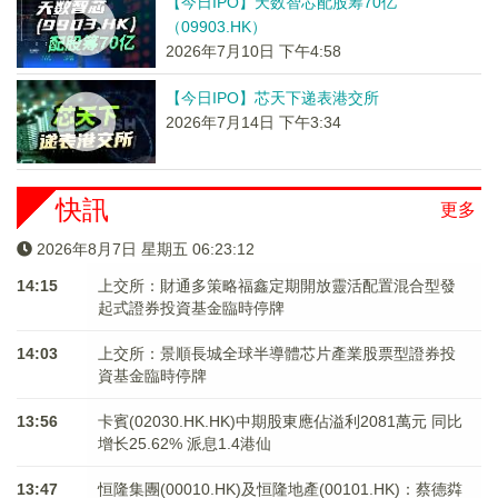
【今日IPO】天数智芯配股筹70亿
（09903.HK）
2026年7月10日 下午4:58
【今日IPO】芯天下递表港交所
2026年7月14日 下午3:34
快訊
更多
2026年8月7日 星期五 06:23:12
14:15
上交所：財通多策略福鑫定期開放靈活配置混合型發
起式證券投資基金臨時停牌
14:03
上交所：景順長城全球半導體芯片產業股票型證券投
資基金臨時停牌
13:56
卡賓(02030.HK.HK)中期股東應佔溢利2081萬元 同比
增长25.62% 派息1.4港仙
13:47
恒隆集團(00010.HK)及恒隆地產(00101.HK)：蔡德粦