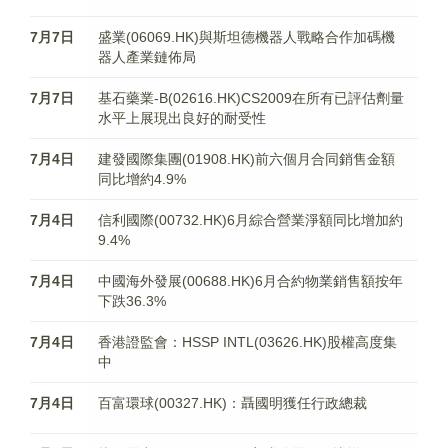
7月7日
盛業(06069.HK)與斯坦德機器人戰略合作加碼機
器人產業鏈佈局
7月7日
基石藥業-B(02616.HK)CS2009在所有已評估劑量
水平上展現出良好的耐受性
7月4日
建發國際集團(01908.HK)前六個月合同銷售金額
同比增約4.9%
7月4日
信利國際(00732.HK)6月綜合營業淨額同比增加約
9.4%
7月4日
中國海外發展(00688.HK)6月合約物業銷售額按年
下跌36.3%
7月4日
香港證監會：HSSP INTL(03626.HK)股權高度集
中
7月4日
百富環球(00327.HK)：聶國明獲任行政總裁