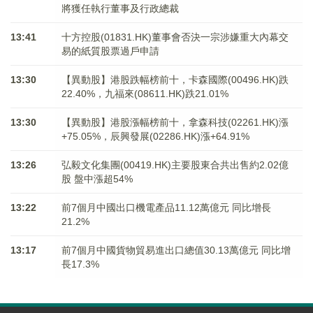
將獲任執行董事及行政總裁
13:41
十方控股(01831.HK)董事會否決一宗涉嫌重大內幕交
易的紙質股票過戶申請
13:30
【異動股】港股跌幅榜前十，卡森國際(00496.HK)跌
22.40%，九福來(08611.HK)跌21.01%
13:30
【異動股】港股漲幅榜前十，拿森科技(02261.HK)漲
+75.05%，辰興發展(02286.HK)漲+64.91%
13:26
弘毅文化集團(00419.HK)主要股東合共出售約2.02億
股 盤中漲超54%
13:22
前7個月中國出口機電產品11.12萬億元 同比增長
21.2%
13:17
前7個月中國貨物貿易進出口總值30.13萬億元 同比增
長17.3%