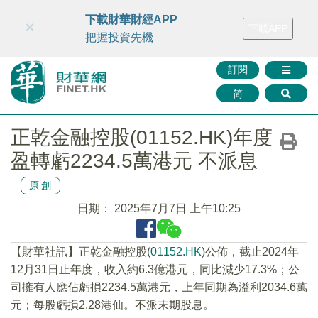
財華智庫網
FINTV
FINMETA
財華證券
媒體矩陣
下載財華財經APP
×
下載APP
智庫沙龍
聯絡我們
把握投資先機
訂閱
简
正乾金融控股(01152.HK)年度
盈轉虧2234.5萬港元 不派息
原創
日期：
2025年7月7日 上午10:25
【財華社訊】正乾金融控股(
01152.HK
)公佈，截止2024年
12月31日止年度，收入約6.3億港元，同比減少17.3%；公
司擁有人應佔虧損2234.5萬港元，上年同期為溢利2034.6萬
元；每股虧損2.28港仙。不派末期股息。