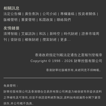
相關訊息
法定公告欄
|
廣告查詢
|
公司介紹
|
專欄邀稿
|
投資者關係
|
版權聲明
|
重要聲明
|
私隱政策
|
聯絡我們
友情鏈接
清博智能
|
艾媒諮詢
|
和訊
|
新時空
|
時代財經
|
證券市場周
刊
|
壹財信
|
權衡財經
|
攬富財經
|
更多...
香港政府指定刊載法定通告之憲報刊登報章
Copyright © 1998 - 2026 財華控股有限公司
香港財華社版權所有,未經同意不得轉載。
免責聲明：
財華控股有限公司及香港聯合交易所有限公司將盡力確保彼等所提供資料
之準確性及可靠性,但並不保證資料絕對無誤,資料如有錯漏而令閣下蒙受
損失,本公司概不負責。