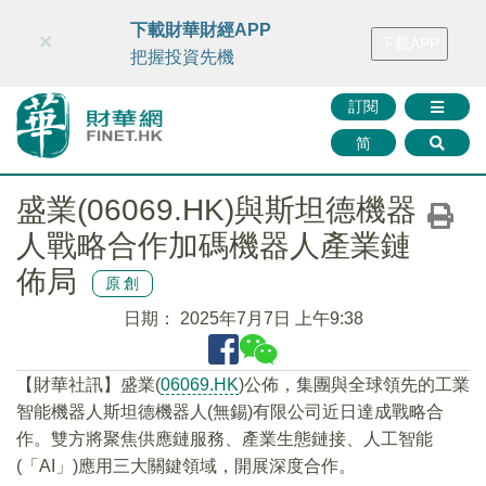
財華智庫網
FINTV
FINMETA
財華證券
媒體矩陣
下載財華財經APP
×
下載APP
智庫沙龍
聯絡我們
把握投資先機
訂閱
简
盛業(06069.HK)與斯坦德機器
人戰略合作加碼機器人產業鏈
佈局
原創
日期：
2025年7月7日 上午9:38
【財華社訊】盛業(
06069.HK
)公佈，集團與全球領先的工業
智能機器人斯坦德機器人(無錫)有限公司近日達成戰略合
作。雙方將聚焦供應鏈服務、產業生態鏈接、人工智能
(「AI」)應用三大關鍵領域，開展深度合作。