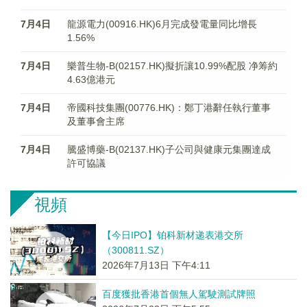
7月4日
龍源電力(00916.HK)6月完成發電量同比增長
1.56%
7月4日
樂普生物-B(02157.HK)擬折讓10.99%配股 净筹約
4.63億港元
7月4日
帝國科技集團(00776.HK)：鄭丁港辭任執行董事
及董事會主席
7月4日
騰盛博藥-B(02137.HK)子公司與健康元集團達成
許可協議
視頻
【今日IPO】铂科新材递表港交所
（300811.SZ）
2026年7月13日 下午4:11
百度獲批香港首個無人駕駛測試牌照