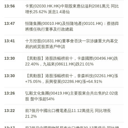
13:56
卡賓(02030.HK.HK)中期股東應佔溢利2081萬元 同比
增长25.62% 派息1.4港仙
13:47
恒隆集團(00010.HK)及恒隆地產(00101.HK)：蔡德粦
將獲任執行董事及行政總裁
13:41
十方控股(01831.HK)董事會否決一宗涉嫌重大內幕交
易的紙質股票過戶申請
13:30
【異動股】港股跌幅榜前十，卡森國際(00496.HK)跌
22.40%，九福來(08611.HK)跌21.01%
13:30
【異動股】港股漲幅榜前十，拿森科技(02261.HK)漲
+75.05%，辰興發展(02286.HK)漲+64.91%
13:26
弘毅文化集團(00419.HK)主要股東合共出售約2.02億
股 盤中漲超54%
13:22
前7個月中國出口機電產品11.12萬億元 同比增長
21.2%