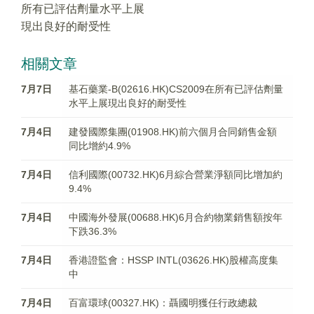
所有已評估劑量水平上展
現出良好的耐受性
相關文章
7月7日
基石藥業-B(02616.HK)CS2009在所有已評估劑量
水平上展現出良好的耐受性
7月4日
建發國際集團(01908.HK)前六個月合同銷售金額
同比增約4.9%
7月4日
信利國際(00732.HK)6月綜合營業淨額同比增加約
9.4%
7月4日
中國海外發展(00688.HK)6月合約物業銷售額按年
下跌36.3%
7月4日
香港證監會：HSSP INTL(03626.HK)股權高度集
中
7月4日
百富環球(00327.HK)：聶國明獲任行政總裁