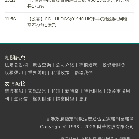
13:17
前7個月中國貨物貿易進出口總值30.13萬億元 同比增
長17.3%
11:56
【盈喜】CGII HLDGS(01940.HK)料中期稅後純利增
至不少於1億元
相關訊息
法定公告欄
|
廣告查詢
|
公司介紹
|
專欄邀稿
|
投資者關係
|
版權聲明
|
重要聲明
|
私隱政策
|
聯絡我們
友情鏈接
清博智能
|
艾媒諮詢
|
和訊
|
新時空
|
時代財經
|
證券市場周
刊
|
壹財信
|
權衡財經
|
攬富財經
|
更多...
香港政府指定刊載法定通告之憲報刊登報章
Copyright © 1998 - 2026 財華控股有限公司
香港財華社版權所有,未經同意不得轉載。