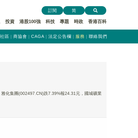
訂閱
简
遞
投資
港股100強
科技
專題
時政
香港百科
社區
商協會
CAGA
法定公告欄
服務
聯絡我們
雅化集團(002497.CN)跌7.39%報24.31元，國城礦業