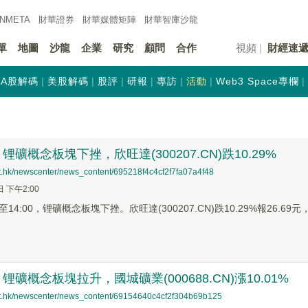
INMETA
財華證券
財華
媒體矩陣
財華
智庫沙龍
單
地圖
沙龍
企業
研究
顧問
合作
視頻
財經速
A股解碼
美股解碼
股評
研報
專訪
活動
Web3 Space專欄
礦概念板塊下挫，欣旺達(300207.CN)跌10.29%
net.hk/newscenter/news_content/695218f4c4cf2f7fa07a4f48
日 下午2:00
4:00，锂礦概念板塊下挫。欣旺達(300207.CN)跌10.29%報26.69元，
礦概念板塊拉升，國城礦業(000688.CN)漲10.01%
net.hk/newscenter/news_content/69154640c4cf2f304b69b125