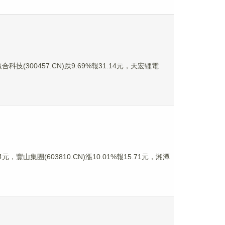
科技(300457.CN)跌9.69%報31.14元，天宏锂電
，豐山集團(603810.CN)漲10.01%報15.71元，湘潭