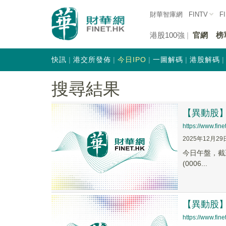
財華智庫網
FINTV
F
港股100強
官網
榜
快訊
港交所發佈
今日IPO
一圖解碼
港股解碼
搜尋結果
【異動股】锂
https://www.fi
2025年12月29
今日午盤，截至1
(0006...
【異動股】锂
https://www.fi