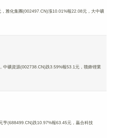
雅化集團(002497.CN)漲10.01%報22.08元，大中礦
中礦資源(002738.CN)跌3.59%報53.1元，贛鋒锂業
(688499.CN)跌10.97%報63.45元，贏合科技