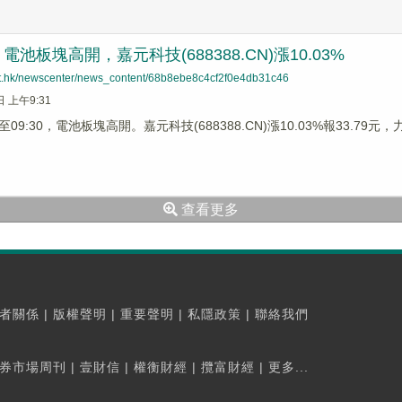
池板塊高開，嘉元科技(688388.CN)漲10.03%
net.hk/newscenter/news_content/68b8ebe8c4cf2f0e4db31c46
日 上午9:31
9:30，電池板塊高開。嘉元科技(688388.CN)漲10.03%報33.79元，力佳
查看更多
者關係
|
版權聲明
|
重要聲明
|
私隱政策
|
聯絡我們
券市場周刊
|
壹財信
|
權衡財經
|
攬富財經
|
更多...