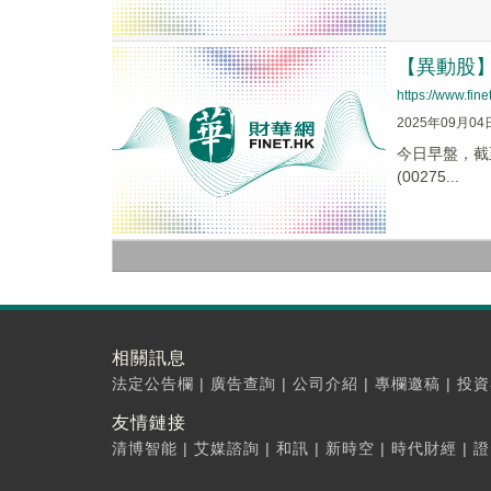
【異動股】電
https://www.fi
2025年09月04
今日早盤，截至0
(00275...
相關訊息
法定公告欄
|
廣告查詢
|
公司介紹
|
專欄邀稿
|
投資
友情鏈接
清博智能
|
艾媒諮詢
|
和訊
|
新時空
|
時代財經
|
證