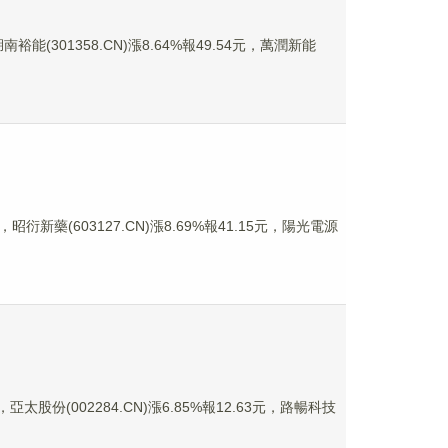
裕能(301358.CN)漲8.64%報49.54元，萬潤新能
昭衍新藥(603127.CN)漲8.69%報41.15元，陽光電源
亞太股份(002284.CN)漲6.85%報12.63元，路暢科技