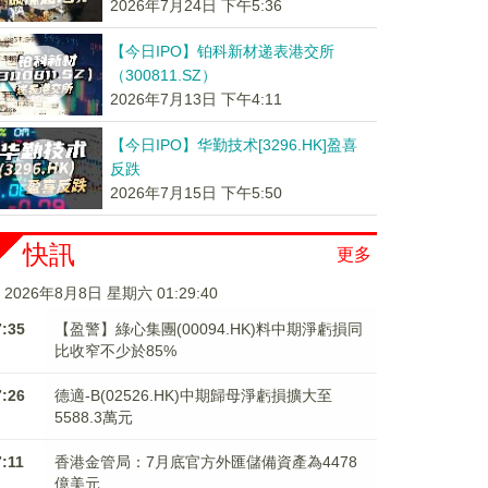
2026年7月24日 下午5:36
【今日IPO】铂科新材递表港交所
（300811.SZ）
2026年7月13日 下午4:11
【今日IPO】华勤技术[3296.HK]盈喜
反跌
2026年7月15日 下午5:50
快訊
更多
2026年8月8日 星期六 01:29:41
7:35
【盈警】綠心集團(00094.HK)料中期淨虧損同
比收窄不少於85%
7:26
德適-B(02526.HK)中期歸母淨虧損擴大至
5588.3萬元
7:11
香港金管局：7月底官方外匯儲備資產為4478
億美元