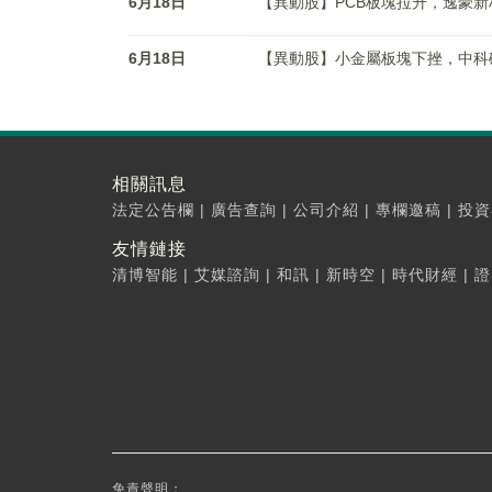
6月18日
【異動股】PCB板塊拉升，逸豪新材(30
6月18日
【異動股】小金屬板塊下挫，中科磁業(3
相關訊息
法定公告欄
|
廣告查詢
|
公司介紹
|
專欄邀稿
|
投資
友情鏈接
清博智能
|
艾媒諮詢
|
和訊
|
新時空
|
時代財經
|
證
免責聲明：