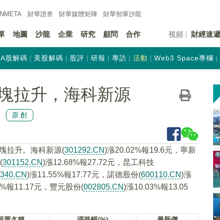
INMETA
財華證券
財華
媒體矩陣
財華
智庫沙龍
單
地圖
沙龍
企業
研究
顧問
合作
視頻
財經速
A股解碼
美股解碼
股評
研報
專訪
活動
Web3 Space專欄
塊拉升，海科新源
原創
板塊拉升。海科新源(
301292.CN
)漲20.02%報19.6元，寧新
(
301152.CN
)漲12.68%報27.72元，昆工科技
0340.CN
)漲11.55%報17.77元，諾德股份(
600110.CN
)漲
05%報11.17元，豐元股份(
002805.CN
)漲10.03%報13.05
股票名稱
漲跌幅(%)
最新價