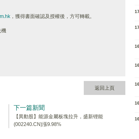
1
om.hk
，獲得書面確認及授權後，方可轉載。
1
先機
1
1
1
返回上頁
1
下一篇新聞
【異動股】能源金屬板塊拉升，盛新锂能
1
(002240.CN)漲9.98%