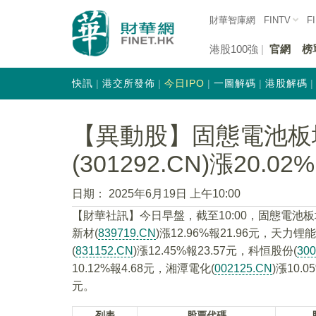
財華智庫網
FINTV
F
港股100強
官網
榜
快訊
港交所發佈
今日IPO
一圖解碼
港股解碼
【異動股】固態電池板
(301292.CN)漲20.02%
日期：
2025年6月19日 上午10:00
【財華社訊】今日早盤，截至10:00，固態電池
新材(
839719.CN
)漲12.96%報21.96元，天力锂能
(
831152.CN
)漲12.45%報23.57元，科恒股份(
30
10.12%報4.68元，湘潭電化(
002125.CN
)漲10.
元。
列表
股票代碼