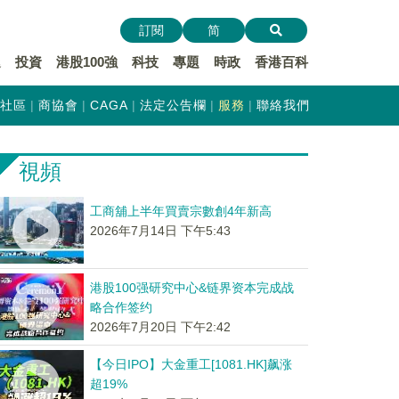
訂閱
简
遞
投資
港股100強
科技
專題
時政
香港百科
社區
商協會
CAGA
法定公告欄
服務
聯絡我們
視頻
工商舖上半年買賣宗數創4年新高
2026年7月14日 下午5:43
港股100强研究中心&链界资本完成战
略合作签约
2026年7月20日 下午2:42
【今日IPO】大金重工[1081.HK]飙涨
超19%