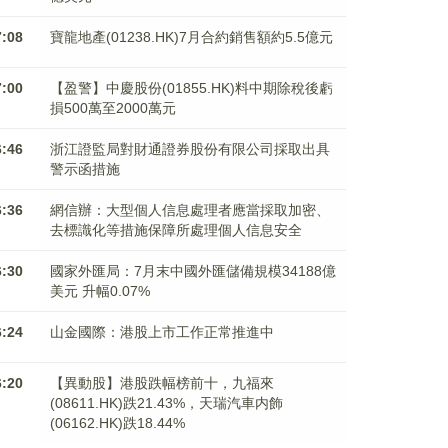
7:08
寶龍地產(01238.HK)7月合約銷售額約5.5億元
7:00
【盈警】中慶股份(01855.HK)料中期除稅後虧
損500萬至2000萬元
6:46
浙江證監局對財通證券股份有限公司採取出具
警示函措施
6:36
網信辦：大型個人信息處理者應當採取加密、
去標識化等措施保障所處理個人信息安全
6:30
國家外匯局：7月末中國外匯儲備規模34188億
美元 升幅0.07%
6:24
山金國際：港股上市工作正常推進中
6:20
【異動股】港股跌幅榜前十，九福來
(08611.HK)跌21.43%，天瑞汽車内飾
(06162.HK)跌18.44%