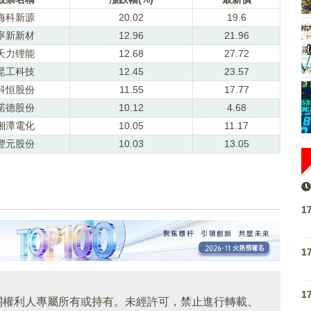
海科新源
20.02
19.6
寧新新材
12.96
21.96
天力锂能
12.68
27.72
昆工科技
12.45
23.57
科恒股份
11.55
17.77
諾德股份
10.12
4.68
湘潭電化
10.05
11.17
豐元股份
10.03
13.05
1
1
1
關權利人專屬所有或持有。未經許可，禁止進行轉載、