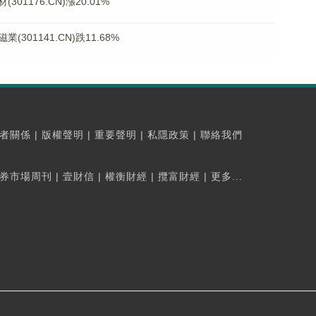
1176.CN)漲20.01%
01141.CN)跌11.68%
者關係
|
版權聲明
|
重要聲明
|
私隱政策
|
聯絡我們
券市場周刊
|
壹財信
|
權衡財經
|
攬富財經
|
更多...