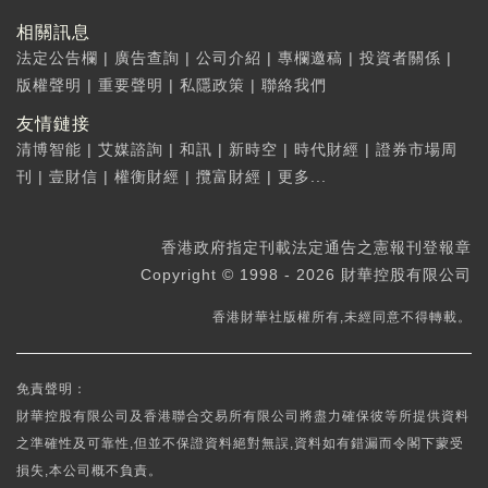
相關訊息
法定公告欄
|
廣告查詢
|
公司介紹
|
專欄邀稿
|
投資者關係
|
版權聲明
|
重要聲明
|
私隱政策
|
聯絡我們
友情鏈接
清博智能
|
艾媒諮詢
|
和訊
|
新時空
|
時代財經
|
證券市場周
刊
|
壹財信
|
權衡財經
|
攬富財經
|
更多...
香港政府指定刊載法定通告之憲報刊登報章
Copyright © 1998 - 2026 財華控股有限公司
香港財華社版權所有,未經同意不得轉載。
免責聲明：
財華控股有限公司及香港聯合交易所有限公司將盡力確保彼等所提供資料
之準確性及可靠性,但並不保證資料絕對無誤,資料如有錯漏而令閣下蒙受
損失,本公司概不負責。