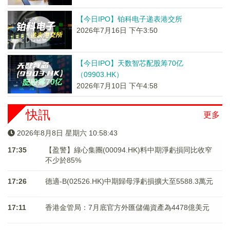
【今日IPO】铂科电子递表港交所
2026年7月16日 下午3:50
【今日IPO】天数智芯配股筹70亿
（09903.HK）
2026年7月10日 下午4:58
快訊
更多
2026年8月8日 星期六 10:58:43
17:35
【盈警】綠心集團(00094.HK)料中期淨虧損同比收窄
不少於85%
17:26
德適-B(02526.HK)中期歸母淨虧損擴大至5588.3萬元
17:11
香港金管局：7月底官方外匯儲備資產為4478億美元