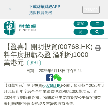
財華智庫網
FINTV
FINMETA
財華證券
媒體矩陣
下載財華財經APP
×
下載APP
智庫沙龍
聯絡我們
把握投資先機
訂閱
简
【盈喜】開明投資(00768.HK)
料年度扭虧為盈 溢利約1000
萬港元
原創
日期：
2025年6月18日 下午5:24
【財華社訊】開明投資(
00768.HK
)公佈，預期截至2025年3
月31日止年度綜合全年業績錄得溢利約1000萬港元，而
2024年度則錄得虧損。預期溢利主要由於按公平值於損益
賬列賬的財務資產變現及末變現收益所致。