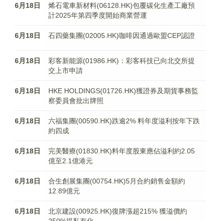
6月18日
烯石電車新材料(06128.HK)包覆碳化生產工廠預
計2025年第四季度開始商業營運
6月18日
石四藥集團(02005.HK)咖啡因通過歐盟CEP認證
6月18日
彩客新能源(01986.HK)：彩客科技已向北交所提
交上市申請
6月18日
HKE HOLDINGS(01726.HK)獲證券及期貨事務監
察委員會批出牌照
6月18日
六福集團(00590.HK)跌逾2% 料年度溢利按年下跌
約四成
6月18日
完美醫療(01830.HK)料年度股東應佔溢利約2.05
億至2.1億港元
6月18日
合生創展集團(00754.HK)5月合約銷售金額約
12.89億元
6月18日
北京建設(00925.HK)復牌漲超215% 獲溢價約