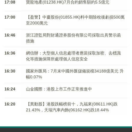
17:08
寶龍地產(01238.HK)7月合約銷售額約5.5億元
17:00
【盈警】中慶股份(01855.HK)料中期除稅後虧損500萬
至2000萬元
16:46
浙江證監局對財通證券股份有限公司採取出具警示函
措施
16:36
網信辦：大型個人信息處理者應當採取加密、去標識
化等措施保障所處理個人信息安全
16:30
國家外匯局：7月末中國外匯儲備規模34188億美元 升
幅0.07%
16:24
山金國際：港股上市工作正常推進中
16:20
【異動股】港股跌幅榜前十，九福來(08611.HK)跌
21.43%，天瑞汽車内飾(06162.HK)跌18.44%