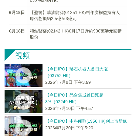
250%提私有化
6月18日
【盈警】華油能源(01251.HK)料年度權益持有人
應佔虧損約2.5億至3億元
6月18日
和鉑醫藥(02142.HK)6月17日斥約900萬港元回購
股份
視頻
【今日IPO】珞石机器人首日大涨
（03752.HK）
2026年7月9日 下午3:59
【今日IPO】晶合集成首日涨超
8%（02249.HK）
2026年7月10日 下午4:57
【今日IPO】中科闻歌[1956.HK]创上市新低
2026年7月20日 下午5:20