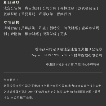
相關訊息
法定公告欄
|
廣告查詢
|
公司介紹
|
專欄邀稿
|
投資者關係
|
版權聲明
|
重要聲明
|
私隱政策
|
聯絡我們
友情鏈接
清博智能
|
艾媒諮詢
|
和訊
|
新時空
|
時代財經
|
證券市場周
刊
|
壹財信
|
權衡財經
|
攬富財經
|
更多...
香港政府指定刊載法定通告之憲報刊登報章
Copyright © 1998 - 2026 財華控股有限公司
香港財華社版權所有,未經同意不得轉載。
免責聲明：
財華控股有限公司及香港聯合交易所有限公司將盡力確保彼等所提供資料
之準確性及可靠性,但並不保證資料絕對無誤,資料如有錯漏而令閣下蒙受
損失,本公司概不負責。