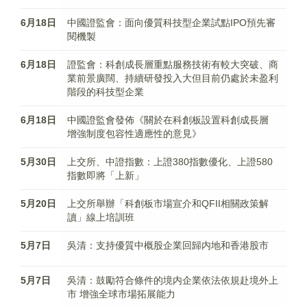
6月18日
中國證監會：面向優質科技型企業試點IPO預先審
閱機製
6月18日
證監會：科創成長層重點服務技術有較大突破、商
業前景廣闊、持續研發投入大但目前仍處於未盈利
階段的科技型企業
6月18日
中國證監會發佈《關於在科創板設置科創成長層
增強制度包容性適應性的意見》
5月30日
上交所、中證指數：上證380指數優化、上證580
指數即將「上新」
5月20日
上交所舉辦「科創板市場宣介和QFII相關政策解
讀」線上培訓班
5月7日
吳清：支持優質中概股企業回歸内地和香港股市
5月7日
吳清：鼓勵符合條件的境内企業依法依規赴境外上
市 增強全球市場拓展能力