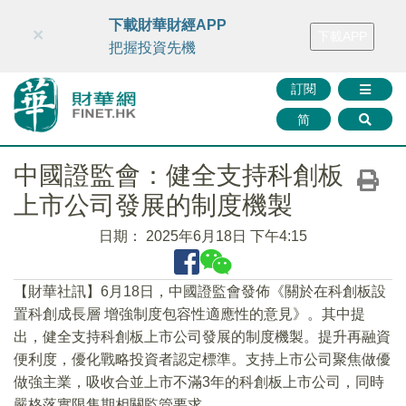
財華智庫網
FINTV
FINMETA
財華證券
媒體矩陣
下載財華財經APP
×
下載APP
智庫沙龍
聯絡我們
把握投資先機
訂閱
简
中國證監會：健全支持科創板
上市公司發展的制度機製
日期：
2025年6月18日 下午4:15
【財華社訊】6月18日，中國證監會發佈《關於在科創板設
置科創成長層 增強制度包容性適應性的意見》。其中提
出，健全支持科創板上市公司發展的制度機製。提升再融資
便利度，優化戰略投資者認定標準。支持上市公司聚焦做優
做強主業，吸收合並上市不滿3年的科創板上市公司，同時
嚴格落實限售期相關監管要求。