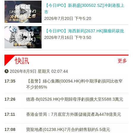
【今日IPO】新易盛[300502.SZ]冲刺港股上
市
2026年7月20日 下午5:20
【今日IPO】海西新药[2637.HK]脑瘤药获批
2026年7月16日 下午3:50
快訊
更多
2026年8月9日 星期天 02:07:44
17:35
【盈警】綠心集團(00094.HK)料中期淨虧損同比收窄
不少於85%
17:26
德適-B(02526.HK)中期歸母淨虧損擴大至5588.3萬元
17:11
香港金管局：7月底官方外匯儲備資產為4478億美元
17:08
寶龍地產(01238.HK)7月合約銷售額約5.5億元