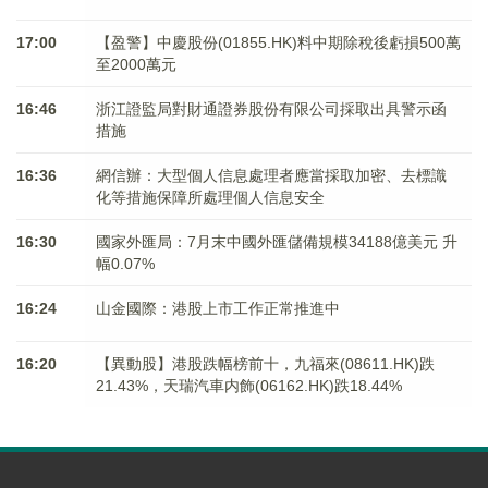
17:00
【盈警】中慶股份(01855.HK)料中期除稅後虧損500萬
至2000萬元
16:46
浙江證監局對財通證券股份有限公司採取出具警示函
措施
16:36
網信辦：大型個人信息處理者應當採取加密、去標識
化等措施保障所處理個人信息安全
16:30
國家外匯局：7月末中國外匯儲備規模34188億美元 升
幅0.07%
16:24
山金國際：港股上市工作正常推進中
16:20
【異動股】港股跌幅榜前十，九福來(08611.HK)跌
21.43%，天瑞汽車内飾(06162.HK)跌18.44%