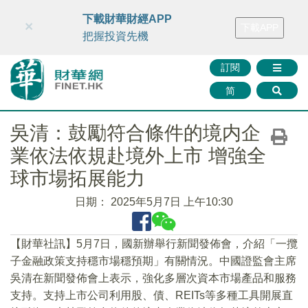
財華智庫網
FINTV
FINMETA
財華證券
媒體矩陣
下載財華財經APP
×
下載APP
智庫沙龍
聯絡我們
把握投資先機
訂閱
简
吳清：鼓勵符合條件的境内企
業依法依規赴境外上市 增強全
球市場拓展能力
日期：
2025年5月7日 上午10:30
【財華社訊】5月7日，國新辦舉行新聞發佈會，介紹「一攬
子金融政策支持穩市場穩預期」有關情況。中國證監會主席
吳清在新聞發佈會上表示，強化多層次資本市場產品和服務
支持。支持上市公司利用股、債、REITs等多種工具開展直