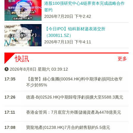
港股100强研究中心&链界资本完成战略合作
签约
2026年7月20日 下午2:42
【今日IPO】铂科新材递表港交所
（300811.SZ）
2026年7月13日 下午4:11
快訊
更多
2026年8月8日 星期六 03:39:12
17:35
【盈警】綠心集團(00094.HK)料中期淨虧損同比收窄
不少於85%
17:26
德適-B(02526.HK)中期歸母淨虧損擴大至5588.3萬元
17:11
香港金管局：7月底官方外匯儲備資產為4478億美元
17:08
寶龍地產(01238.HK)7月合約銷售額約5.5億元