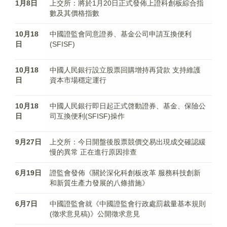
1月8日
上交所：將於1月20日正式發佈上證科創板綜合指
數及其價格指數
10月18
中國證監會同意證券、基金公司申請互換便利
日
(SFISF)
10月18
中國人民銀行設立股票回購增持再貸款 支持維護
日
資本市場穩定運行
10月18
中國人民銀行即日起正式啓動證券、基金、保險公
日
司互換便利(SFISF)操作
9月27日
上交所：今日開盤後股票競價交易出現成交確認緩
慢的異常 正在進行原因排查
6月19日
證監會發佈《關於深化科創板改革 服務科技創新
和新質生產力發展的八條措施》
6月7日
中國證監會就《中國證監會行政處罰裁量基本規則
(徵求意見稿)》公開徵求意見