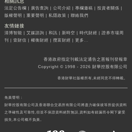
相關訊息
法定公告欄
|
廣告查詢
|
公司介紹
|
專欄邀稿
|
投資者關係
|
版權聲明
|
重要聲明
|
私隱政策
|
聯絡我們
友情鏈接
清博智能
|
艾媒諮詢
|
和訊
|
新時空
|
時代財經
|
證券市場周
刊
|
壹財信
|
權衡財經
|
攬富財經
|
更多...
香港政府指定刊載法定通告之憲報刊登報章
Copyright © 1998 - 2026 財華控股有限公司
香港財華社版權所有,未經同意不得轉載。
免責聲明：
財華控股有限公司及香港聯合交易所有限公司將盡力確保彼等所提供資料
之準確性及可靠性,但並不保證資料絕對無誤,資料如有錯漏而令閣下蒙受
損失,本公司概不負責。