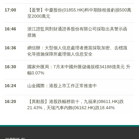
17:00
【盈警】中慶股份(01855.HK)料中期除稅後虧損500萬
至2000萬元
16:46
浙江證監局對財通證券股份有限公司採取出具警示函
措施
16:36
網信辦：大型個人信息處理者應當採取加密、去標識
化等措施保障所處理個人信息安全
16:30
國家外匯局：7月末中國外匯儲備規模34188億美元 升
幅0.07%
16:24
山金國際：港股上市工作正常推進中
16:20
【異動股】港股跌幅榜前十，九福來(08611.HK)跌
21.43%，天瑞汽車内飾(06162.HK)跌18.44%