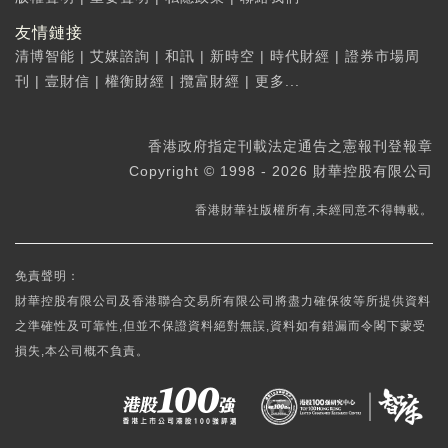
友情鏈接
清博智能
|
艾媒諮詢
|
和訊
|
新時空
|
時代財經
|
證券市場周
刊
|
壹財信
|
權衡財經
|
攬富財經
|
更多...
香港政府指定刊載法定通告之憲報刊登報章
Copyright © 1998 - 2026 財華控股有限公司
香港財華社版權所有,未經同意不得轉載。
免責聲明：
財華控股有限公司及香港聯合交易所有限公司將盡力確保彼等所提供資料
之準確性及可靠性,但並不保證資料絕對無誤,資料如有錯漏而令閣下蒙受
損失,本公司概不負責。