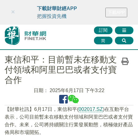
財華智庫網
FINTV
FINMETA
財華證券
媒體矩陣
下載財華財經APP
×
下載APP
智庫沙龍
聯絡我們
把握投資先機
訂閱
简
東信和平：目前暫未在移動支
付領域和阿里巴巴或者支付寶
合作
日期：
2025年6月17日 下午3:22
【財華社訊】6月17日，東信和平(
002017.SZ
)在互動平台
表示，公司目前暫未在移動支付領域和阿里巴巴或者支付寶
合作。未來，公司將持續關注行業發展動態，積極做好產品
佈局和市場開拓。