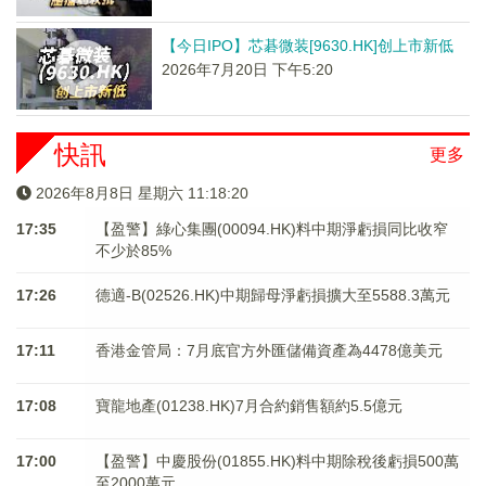
【今日IPO】芯碁微装[9630.HK]创上市新低
2026年7月20日 下午5:20
快訊
更多
2026年8月8日 星期六 11:18:20
17:35
【盈警】綠心集團(00094.HK)料中期淨虧損同比收窄
不少於85%
17:26
德適-B(02526.HK)中期歸母淨虧損擴大至5588.3萬元
17:11
香港金管局：7月底官方外匯儲備資產為4478億美元
17:08
寶龍地產(01238.HK)7月合約銷售額約5.5億元
17:00
【盈警】中慶股份(01855.HK)料中期除稅後虧損500萬
至2000萬元