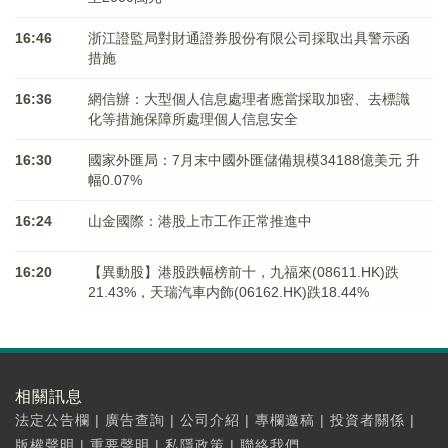
16:46
浙江證監局對財通證券股份有限公司採取出具警示函
措施
16:36
網信辦：大型個人信息處理者應當採取加密、去標識
化等措施保障所處理個人信息安全
16:30
國家外匯局：7月末中國外匯儲備規模34188億美元 升
幅0.07%
16:24
山金國際：港股上市工作正常推進中
16:20
【異動股】港股跌幅榜前十，九福來(08611.HK)跌
21.43%，天瑞汽車内飾(06162.HK)跌18.44%
相關訊息
法定公告欄
|
廣告查詢
|
公司介紹
|
專欄邀稿
|
投資者關係
|
版權聲明
|
重要聲明
|
私隱政策
|
聯絡我們