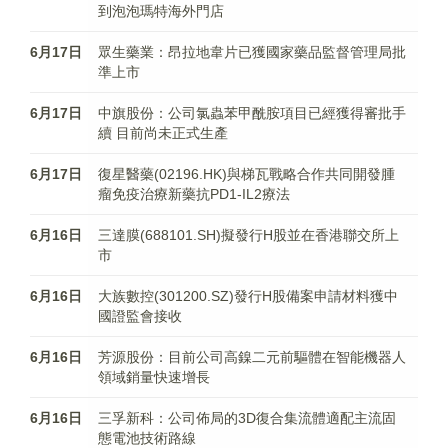
到泡泡瑪特海外門店
6月17日
眾生藥業：昂拉地韋片已獲國家藥品監督管理局批
準上市
6月17日
中旗股份：公司氯蟲苯甲酰胺項目已經獲得審批手
續 目前尚未正式生產
6月17日
復星醫藥(02196.HK)與梯瓦戰略合作共同開發腫
瘤免疫治療新藥抗PD1-IL2療法
6月16日
三達膜(688101.SH)擬發行H股並在香港聯交所上
市
6月16日
大族數控(301200.SZ)發行H股備案申請材料獲中
國證監會接收
6月16日
芳源股份：目前公司高鎳二元前驅體在智能機器人
領域銷量快速增長
6月16日
三孚新科：公司佈局的3D復合集流體適配主流固
態電池技術路線