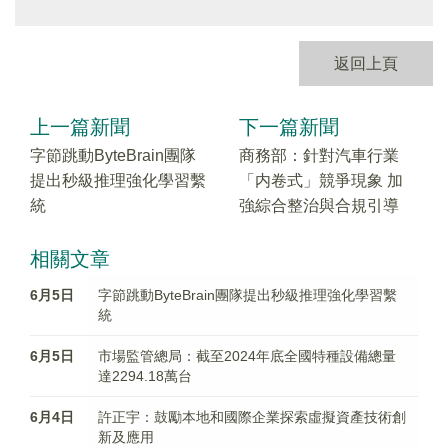
返回上頁
上一篇新聞
下一篇新聞
字節跳動ByteBrain團隊
商務部：針對汽車行業
提出秒級推理強化學習繫
「内卷式」競爭現象 加
統
強綜合整治與合規引導
相關文章
6月5日
字節跳動ByteBrain團隊提出秒級推理強化學習繫
統
6月5日
市場監管總局：截至2024年底全國特種設備總量
達2294.18萬台
6月4日
許正宇：鼓勵本地和國際企業探索虛擬資產技術創
新及應用