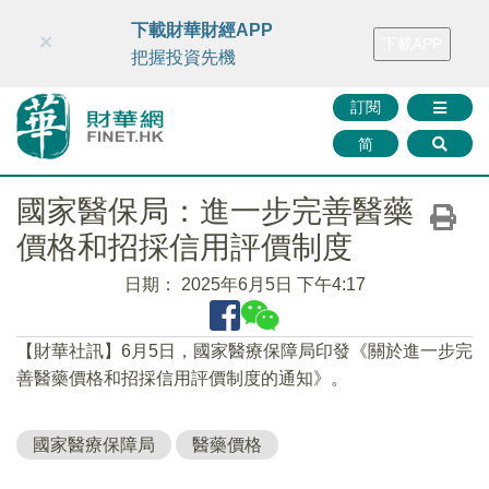
財華智庫網
FINTV
FINMETA
財華證券
媒體矩陣
下載財華財經APP
×
下載APP
智庫沙龍
聯絡我們
把握投資先機
訂閱
简
國家醫保局：進一步完善醫藥
價格和招採信用評價制度
日期：
2025年6月5日 下午4:17
【財華社訊】6月5日，國家醫療保障局印發《關於進一步完
善醫藥價格和招採信用評價制度的通知》。
國家醫療保障局
醫藥價格