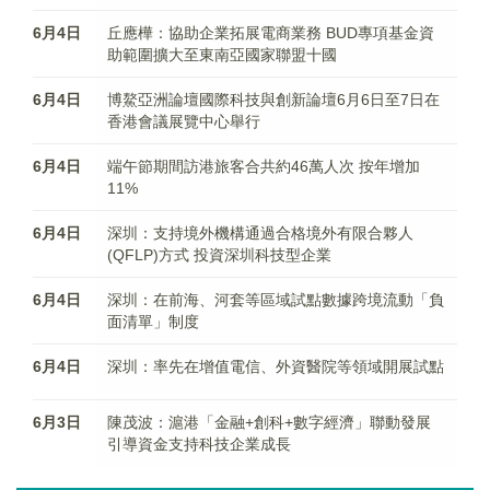
6月4日
丘應樺：協助企業拓展電商業務 BUD專項基金資
助範圍擴大至東南亞國家聯盟十國
6月4日
博鰲亞洲論壇國際科技與創新論壇6月6日至7日在
香港會議展覽中心舉行
6月4日
端午節期間訪港旅客合共約46萬人次 按年增加
11%
6月4日
深圳：支持境外機構通過合格境外有限合夥人
(QFLP)方式 投資深圳科技型企業
6月4日
深圳：在前海、河套等區域試點數據跨境流動「負
面清單」制度
6月4日
深圳：率先在增值電信、外資醫院等領域開展試點
6月3日
陳茂波：滬港「金融+創科+數字經濟」聯動發展
引導資金支持科技企業成長