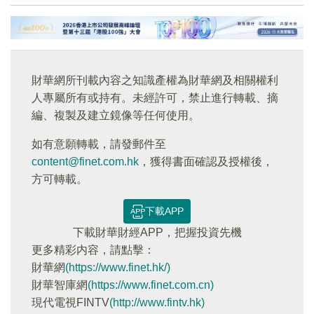
財華網所刊載內容之知識產權為財華網及相關權利
人專屬所有或持有。未經許可，禁止進行轉載、摘
編、複製及建立鏡像等任何使用。
如有意願轉載，請發郵件至
content@finet.com.hk
，獲得書面確認及授權後，
方可轉載。
下載APP
下載財華財經APP，把握投資先機
更多精彩内容，請點擊：
財華網
(https://www.finet.hk/)
財華智庫網
(https://www.finet.com.cn)
現代電視FINTV
(http://www.fintv.hk)