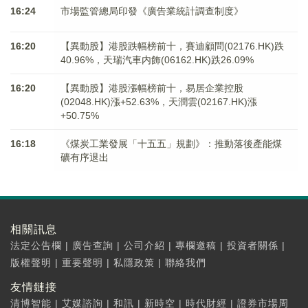
16:24
市場監管總局印發《廣告業統計調查制度》
16:20
【異動股】港股跌幅榜前十，賽迪顧問(02176.HK)跌
40.96%，天瑞汽車内飾(06162.HK)跌26.09%
16:20
【異動股】港股漲幅榜前十，易居企業控股
(02048.HK)漲+52.63%，天潤雲(02167.HK)漲
+50.75%
16:18
《煤炭工業發展「十五五」規劃》：推動落後產能煤
礦有序退出
相關訊息
法定公告欄
|
廣告查詢
|
公司介紹
|
專欄邀稿
|
投資者關係
|
版權聲明
|
重要聲明
|
私隱政策
|
聯絡我們
友情鏈接
清博智能
|
艾媒諮詢
|
和訊
|
新時空
|
時代財經
|
證券市場周