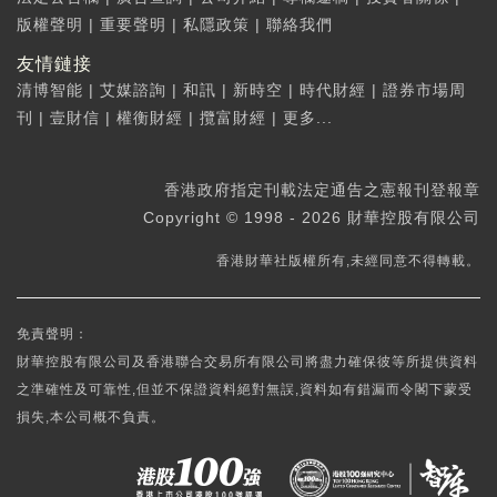
版權聲明
|
重要聲明
|
私隱政策
|
聯絡我們
友情鏈接
清博智能
|
艾媒諮詢
|
和訊
|
新時空
|
時代財經
|
證券市場周
刊
|
壹財信
|
權衡財經
|
攬富財經
|
更多...
香港政府指定刊載法定通告之憲報刊登報章
Copyright © 1998 - 2026 財華控股有限公司
香港財華社版權所有,未經同意不得轉載。
免責聲明：
財華控股有限公司及香港聯合交易所有限公司將盡力確保彼等所提供資料
之準確性及可靠性,但並不保證資料絕對無誤,資料如有錯漏而令閣下蒙受
損失,本公司概不負責。