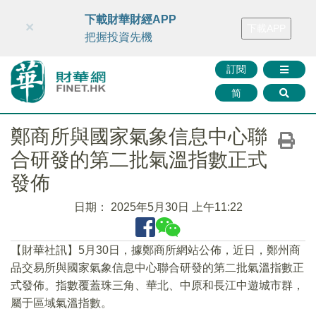
財華智庫網
FINTV
FINMETA
財華證券
媒體矩陣
下載財華財經APP
×
下載APP
智庫沙龍
聯絡我們
把握投資先機
訂閱
简
鄭商所與國家氣象信息中心聯
合研發的第二批氣溫指數正式
發佈
日期：
2025年5月30日 上午11:22
【財華社訊】5月30日，據鄭商所網站公佈，近日，鄭州商
品交易所與國家氣象信息中心聯合研發的第二批氣溫指數正
式發佈。指數覆蓋珠三角、華北、中原和長江中遊城市群，
屬于區域氣溫指數。