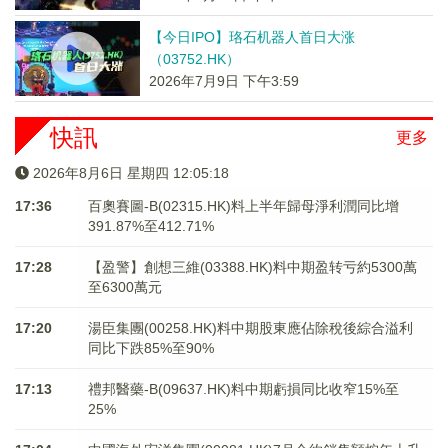
【今日IPO】珞石机器人首日大涨
（03752.HK）
2026年7月9日 下午3:59
快訊
更多
2026年8月6日 星期四 12:05:18
17:36
百奧賽圖-B(02315.HK)料上半年歸母淨利潤同比增
391.87%至412.71%
17:28
【盈警】創想三維(03388.HK)料中期盈转亏約5300萬
至6300萬元
17:20
湯臣集團(00258.HK)料中期股東應佔除稅後綜合溢利
同比下跌85%至90%
17:13
禮邦醫藥-B(09637.HK)料中期虧損同比收窄15%至
25%