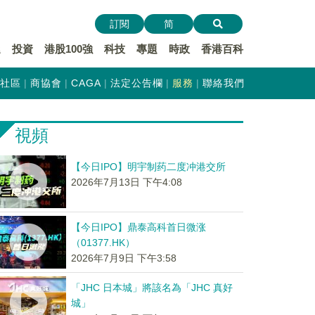
訂閱
简
遞
投資
港股100強
科技
專題
時政
香港百科
社區
商協會
CAGA
法定公告欄
服務
聯絡我們
視頻
【今日IPO】明宇制药二度冲港交所
2026年7月13日 下午4:08
【今日IPO】鼎泰高科首日微涨
（01377.HK）
2026年7月9日 下午3:58
「JHC 日本城」將該名為「JHC 真好
城」