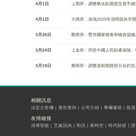
4月1日
上期所：調整氧化鋁期貨交易手續
4月1日
大商所：加強2025年清明節休市
3月26日
鄭商所：暫停國家糧食和物資儲備
3月24日
上金所：同意中國人民財產保險、
3月10日
鄭商所：調整菜粕期貨部分合約交
相關訊息
法定公告欄
|
廣告查詢
|
公司介紹
|
專欄邀稿
|
投資
友情鏈接
清博智能
|
艾媒諮詢
|
和訊
|
新時空
|
時代財經
|
證