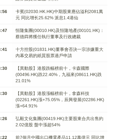
3:56
卡賓(02030.HK.HK)中期股東應佔溢利2081萬
元 同比增长25.62% 派息1.4港仙
3:47
恒隆集團(00010.HK)及恒隆地產(00101.HK)：
蔡德粦將獲任執行董事及行政總裁
3:41
十方控股(01831.HK)董事會否決一宗涉嫌重大
內幕交易的紙質股票過戶申請
3:30
【異動股】港股跌幅榜前十，卡森國際
(00496.HK)跌22.40%，九福來(08611.HK)跌
21.01%
3:30
【異動股】港股漲幅榜前十，拿森科技
(02261.HK)漲+75.05%，辰興發展(02286.HK)
漲+64.91%
3:26
弘毅文化集團(00419.HK)主要股東合共出售約
2.02億股 盤中漲超54%
3:22
前7個月中國出口機電產品11.12萬億元 同比增