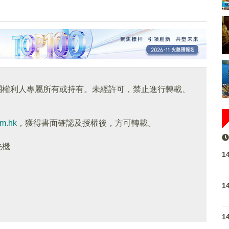
關權利人專屬所有或持有。未經許可，禁止進行轉載、
om.hk
，獲得書面確認及授權後，方可轉載。
先機
1
1
1