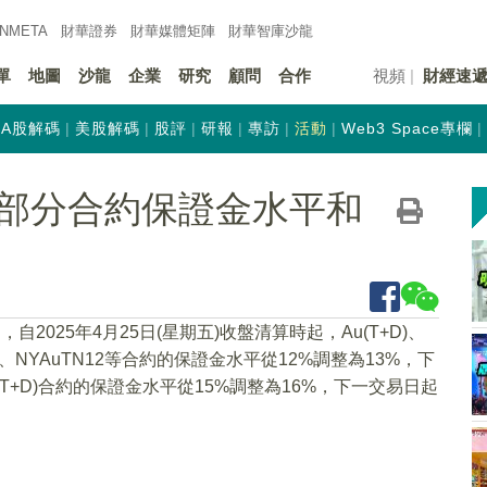
INMETA
財華證券
財華
媒體矩陣
財華
智庫沙龍
單
地圖
沙龍
企業
研究
顧問
合作
視頻
財經速
A股解碼
美股解碼
股評
研報
專訪
活動
Web3 Space專欄
部分合約保證金水平和
2025年4月25日(星期五)收盤清算時起，Au(T+D)、
uTN06、NYAuTN12等合約的保證金水平從12%調整為13%，下
(T+D)合約的保證金水平從15%調整為16%，下一交易日起