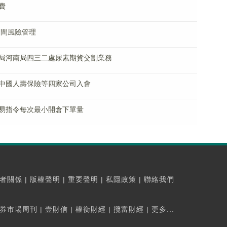
費
期間風險管理
局河南局四三二處尿素期貨交割業務
中國人壽保險等四家公司入會
易指令每次最小開倉下單量
者關係
|
版權聲明
|
重要聲明
|
私隱政策
|
聯絡我們
券市場周刊
|
壹財信
|
權衡財經
|
攬富財經
|
更多...