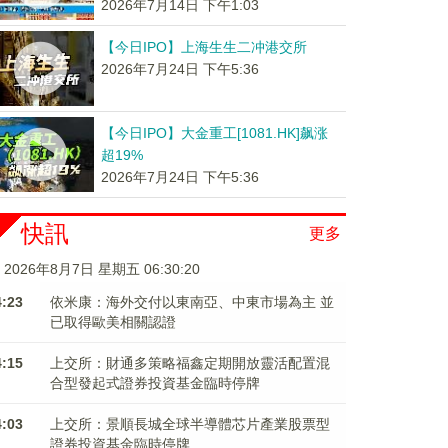
2026年7月14日 下午1:03
【今日IPO】上海生生二冲港交所
2026年7月24日 下午5:36
【今日IPO】大金重工[1081.HK]飙涨
超19%
2026年7月24日 下午5:36
快訊
更多
2026年8月7日 星期五 06:30:20
4:23
依米康：海外交付以東南亞、中東市場為主 並
已取得歐美相關認證
4:15
上交所：財通多策略福鑫定期開放靈活配置混
合型發起式證券投資基金臨時停牌
4:03
上交所：景順長城全球半導體芯片產業股票型
證券投資基金臨時停牌