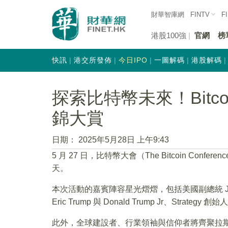
財華智庫網
FINTV
F
港股100強
官網
榜
快訊
港交所發佈
今日IPO
一圖解碼
港股解碼
探索比特幣未來！Bitco
錦大賞
日期：
2025年5月28日 上午9:43
5 月 27 日，比特幣大會（The Bitcoin Con
天。
本次活動的嘉賓陣容星光熠熠，包括美國副總統 JD Va
Eric Trump 與 Donald Trump Jr、Strategy 創始
此外，全球建設者、行業領袖與信仰者將齊聚拉