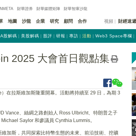
INMETA
財華證券
財華
媒體矩陣
財華
智庫沙龍
單
地圖
沙龍
企業
研究
顧問
合作
視頻
財經速
A股解碼
美股解碼
股評
研報
專訪
活動
Web3 Space專欄
in 2025 大會首日觀點集
ference）在拉斯維加斯隆重開幕。活動將持續至 29 日，為期 3
nce、絲綢之路創始人 Ross Ulbricht、特朗普之子
人 Michael Saylor 和參議員 Cynthia Lummis。
斯維加斯，共同探索比特幣生態的未來、前沿技術、挖礦