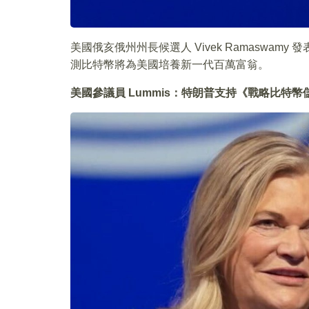
美國俄亥俄州州長候選人 Vivek Ramaswa
測比特幣將為美國培養新一代百萬富翁。
美國參議員 Lummis：特朗普支持《戰略比特幣