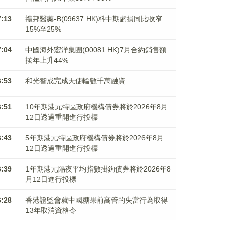
7:13
禮邦醫藥-B(09637.HK)料中期虧損同比收窄
15%至25%
7:04
中國海外宏洋集團(00081.HK)7月合約銷售額
按年上升44%
6:53
和光智成完成天使輪數千萬融資
6:51
10年期港元特區政府機構債券將於2026年8月
12日透過重開進行投標
6:43
5年期港元特區政府機構債券將於2026年8月
12日透過重開進行投標
6:39
1年期港元隔夜平均指數掛鉤債券將於2026年8
月12日進行投標
6:28
香港證監會就中國糖果前高管的失當行為取得
13年取消資格令