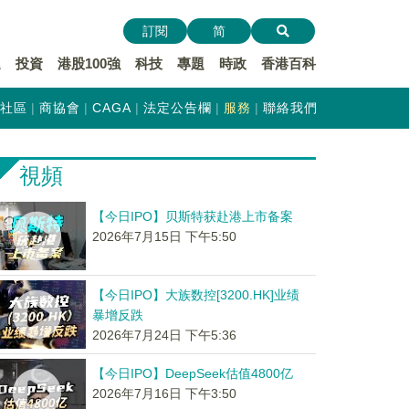
訂閱
简
遞
投資
港股100強
科技
專題
時政
香港百科
社區
商協會
CAGA
法定公告欄
服務
聯絡我們
視頻
【今日IPO】贝斯特获赴港上市备案
2026年7月15日 下午5:50
【今日IPO】大族数控[3200.HK]业绩
暴增反跌
2026年7月24日 下午5:36
【今日IPO】DeepSeek估值4800亿
2026年7月16日 下午3:50