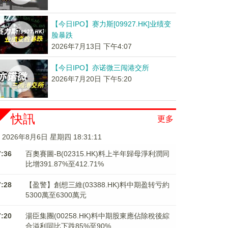
【今日IPO】赛力斯[09927.HK]业绩变
脸暴跌
2026年7月13日 下午4:07
【今日IPO】亦诺微三闯港交所
2026年7月20日 下午5:20
快訊
更多
2026年8月6日 星期四 18:31:12
7:36
百奧賽圖-B(02315.HK)料上半年歸母淨利潤同
比增391.87%至412.71%
7:28
【盈警】創想三維(03388.HK)料中期盈转亏約
5300萬至6300萬元
7:20
湯臣集團(00258.HK)料中期股東應佔除稅後綜
合溢利同比下跌85%至90%