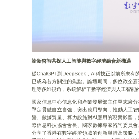
論新啓智共探人工智能與數字經濟融合新機遇
從ChatGPT到DeepSeek，AI科技正以
已成為各方關注的焦點。論壇期間，多位政企嘉
理等多維視角，系統解析了數字經濟與人工智能
國家信息中心信息化和產業發展部主任單志廣分
堅定貫徹自立自強，突出應用導向，推動人工智
覺、數據質量、算力設施對AI應用的現實影響
際信息科技協會會長、國家數據專家咨詢委員會
分享了香港在數字經濟領域的創新舉措及策略，