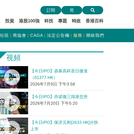
訂閱
简
遞
投資
港股100強
科技
專題
時政
香港百科
社區
商協會
CAGA
法定公告欄
服務
聯絡我們
視頻
【今日IPO】鼎泰高科首日微涨
（01377.HK）
2026年7月9日 下午3:58
【今日IPO】亦诺微三闯港交所
2026年7月20日 下午5:20
【今日IPO】保济元和[2633.HK]分拆
上市