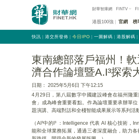
財華智庫網
FINTV
F
港股100強
官網
榜
快訊
港交所發佈
今日IPO
一圖解碼
港股解碼
東南總部落戶福州！軟
濟合作論壇暨A.I³探
日期：
2025年5月6日 下午12:15
4月29日，第八屆數字中國建設峰會在福州隆重
會」成為峰會重要看點。作為論壇重要承辦單位
題演講、高端對話和全棧智能成果展示等系列活
（AI³中的I³ ：Intelligence 代表 AI 核心技術，In
能和全球業務拓展，通過三者深度融合，助力各行
新路徑，開辟全新的發展版圖。）