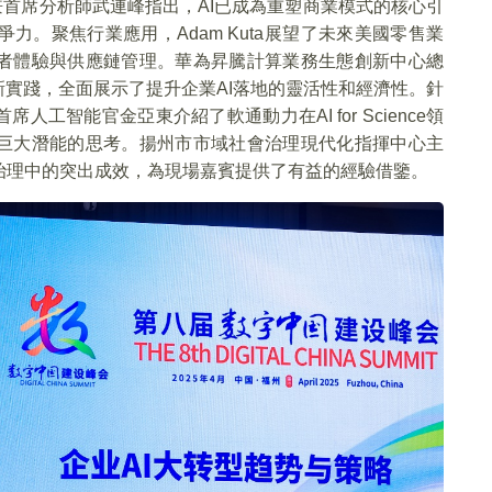
兼首席分析師武連峰指出，AI已成為重塑商業模式的核心引
。聚焦行業應用，Adam Kuta展望了未來美國零售業
費者體驗與供應鏈管理。華為昇騰計算業務生態創新中心總
新實踐，全面展示了提升企業AI落地的靈活性和經濟性。針
工智能官金亞東介紹了軟通動力在AI for Science領
I巨大潛能的思考。揚州市市域社會治理現代化指揮中心主
治理中的突出成效，為現場嘉賓提供了有益的經驗借鑒。