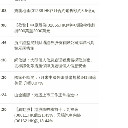
7:08
寶龍地產(01238.HK)7月合約銷售額約5.5億元
7:00
【盈警】中慶股份(01855.HK)料中期除稅後虧
損500萬至2000萬元
6:46
浙江證監局對財通證券股份有限公司採取出具
警示函措施
6:36
網信辦：大型個人信息處理者應當採取加密、
去標識化等措施保障所處理個人信息安全
6:30
國家外匯局：7月末中國外匯儲備規模34188億
美元 升幅0.07%
6:24
山金國際：港股上市工作正常推進中
6:20
【異動股】港股跌幅榜前十，九福來
(08611.HK)跌21.43%，天瑞汽車内飾
(06162.HK)跌18.44%