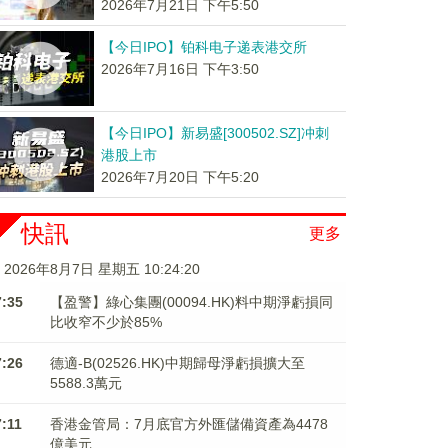
2026年7月21日 下午5:50
【今日IPO】铂科电子递表港交所
2026年7月16日 下午3:50
【今日IPO】新易盛[300502.SZ]冲刺
港股上市
2026年7月20日 下午5:20
快訊
更多
2026年8月7日 星期五 10:24:22
7:35
【盈警】綠心集團(00094.HK)料中期淨虧損同
比收窄不少於85%
7:26
德適-B(02526.HK)中期歸母淨虧損擴大至
5588.3萬元
7:11
香港金管局：7月底官方外匯儲備資產為4478
億美元