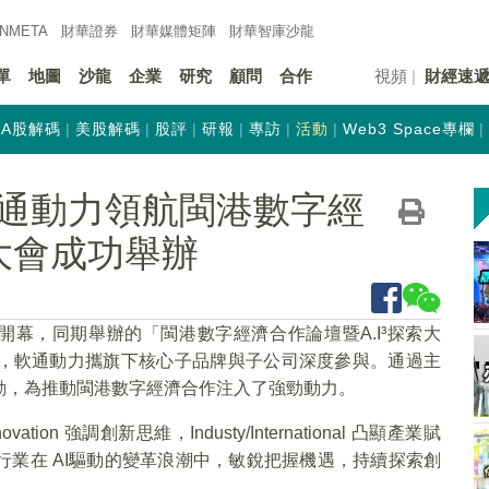
INMETA
財華證券
財華
媒體矩陣
財華
智庫沙龍
單
地圖
沙龍
企業
研究
顧問
合作
視頻
財經速
A股解碼
美股解碼
股評
研報
專訪
活動
Web3 Space專欄
通動力領航閩港數字經
索大會成功舉辦
開幕，同期舉辦的「閩港數字經濟合作論壇暨A.I³探索大
，軟通動力攜旗下核心子品牌與子公司深度參與。通過主
動，為推動閩港數字經濟合作注入了強勁動力。
novation 強調創新思維，Industy/International 凸顯產業賦
業在 AI驅動的變革浪潮中，敏銳把握機遇，持續探索創