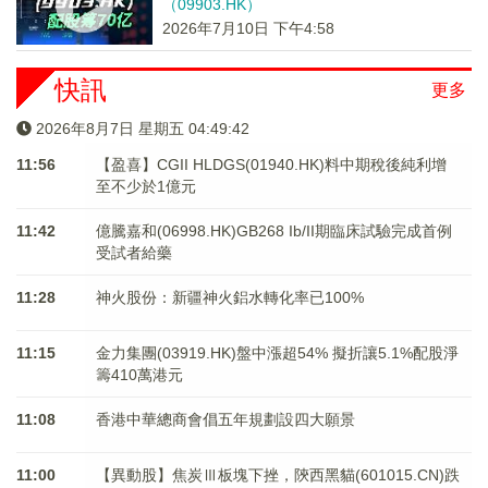
（09903.HK）
2026年7月10日 下午4:58
快訊
更多
2026年8月7日 星期五 04:49:42
11:56
【盈喜】CGII HLDGS(01940.HK)料中期稅後純利增
至不少於1億元
11:42
億騰嘉和(06998.HK)GB268 Ib/II期臨床試驗完成首例
受試者給藥
11:28
神火股份：新疆神火鋁水轉化率已100%
11:15
金力集團(03919.HK)盤中漲超54% 擬折讓5.1%配股淨
籌410萬港元
11:08
香港中華總商會倡五年規劃設四大願景
11:00
【異動股】焦炭Ⅲ板塊下挫，陝西黑貓(601015.CN)跌