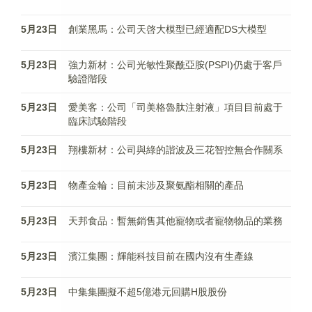
5月23日
創業黑馬：公司天啓大模型已經適配DS大模型
5月23日
強力新材：公司光敏性聚酰亞胺(PSPI)仍處于客戶
驗證階段
5月23日
愛美客：公司「司美格魯肽注射液」項目目前處于
臨床試驗階段
5月23日
翔樓新材：公司與綠的諧波及三花智控無合作關系
5月23日
物產金輪：目前未涉及聚氨酯相關的產品
5月23日
天邦食品：暫無銷售其他寵物或者寵物物品的業務
5月23日
濱江集團：輝能科技目前在國内沒有生產線
5月23日
中集集團擬不超5億港元回購H股股份