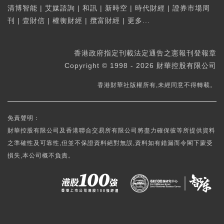
清博智能
|
艾媒諮詢
|
和訊
|
新時空
|
時代財經
|
證券市場周
刊
|
壹財信
|
權衡財經
|
攬富財經
|
更多...
香港政府指定刊載法定通告之憲報刊登報章
Copyright © 1998 - 2026 財華控股有限公司
香港財華社版權所有,未經同意不得轉載。
免責聲明：
財華控股有限公司及香港聯合交易所有限公司將盡力確保彼等所提供資料
之準確性及可靠性,但並不保證資料絕對無誤,資料如有錯漏而令閣下蒙受
損失,本公司概不負責。