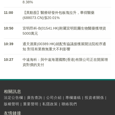
8.38%
11:00
【異動股】醫療研發外包板塊拉升，畢得醫藥
(688073.CN)漲20.01%
10:50
宜明昂科-B(01541.HK)附屬宜明凱爾生物醫藥獲增資
5000萬元
10:39
通天酒業(00389.HK)就配售協議接獲展開法院程序通
知 對現有業務無重大不利影響
10:27
中遠海科：與中遠海運國際(香港)有限公司正在開展增
資對價的支付
相關訊息
法定公告欄
|
廣告查詢
|
公司介紹
|
專欄邀稿
|
投資者關係
|
版權聲明
|
重要聲明
|
私隱政策
|
聯絡我們
友情鏈接