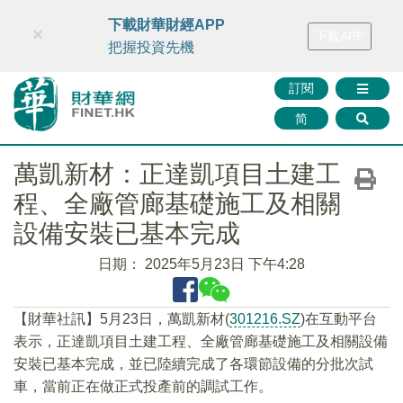
財華智庫網
FINTV
FINMETA
財華證券
媒體矩陣
下載財華財經APP
×
下載APP
智庫沙龍
聯絡我們
把握投資先機
訂閱
简
萬凱新材：正達凱項目土建工
程、全廠管廊基礎施工及相關
設備安裝已基本完成
日期：
2025年5月23日 下午4:28
【財華社訊】5月23日，萬凱新材(
301216.SZ
)在互動平台
表示，正達凱項目土建工程、全廠管廊基礎施工及相關設備
安裝已基本完成，並已陸續完成了各環節設備的分批次試
車，當前正在做正式投產前的調試工作。