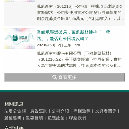
萬凱新材（301216）公告稱，根據項目建設資金
實際需求，公司擬使用首次公開發行股票募集的
剩余超募資金8667.85萬元（含利息收入），以實
繳注冊資本方式追加投資全資子公司正達凱...
業績承壓謀破局，萬凱新材擁抱「一帶一
路」，能否迎來困境反轉？
2023年09月12日 上午11:20
萬凱新材料股份有限公司（下稱萬凱新材）
（301216.SZ）是正凱集團旗下控股企業，實控
人為年輕有為的沈志剛，後者資本佈局涉及化
纖、紡織、房地產開發、投資等領域。
查看更多
相關訊息
法定公告欄
|
廣告查詢
|
公司介紹
|
專欄邀稿
|
投資者關係
|
版權聲明
|
重要聲明
|
私隱政策
|
聯絡我們
友情鏈接