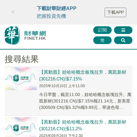
財華智庫網
FINTV
FINMETA
財華證券
媒體矩陣
下載財華財經APP
×
下載APP
智庫沙龍
聯絡我們
把握投資先機
訂閱
简
搜尋結果
【異動股】娃哈哈概念板塊拉升，萬凱新材
(301216.CN)漲7.15%
2025年10月10日 上午11:00
今日早盤，截至11:00，娃哈哈概念板塊拉升。萬
凱新材(301216.CN)漲7.15%報21.14元，新美星
(300509.CN)漲5.32%報9.89元，寧波色母
(30101...
【異動股】娃哈哈概念板塊拉升，萬凱新材
(301216.CN)漲11.2%
2025年09月26日 下午2:30