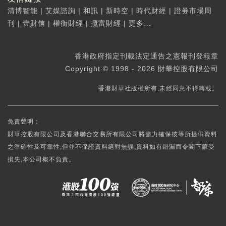
清博智能
|
艾媒諮詢
|
和訊
|
新時空
|
時代財經
|
證券市場周
刊
|
壹財信
|
權衡財經
|
攬富財經
|
更多...
香港政府指定刊載法定通告之憲報刊登報章
Copyright © 1998 - 2026 財華控股有限公司
香港財華社版權所有,未經同意不得轉載。
免責聲明：
財華控股有限公司及香港聯合交易所有限公司將盡力確保彼等所提供資料
之準確性及可靠性,但並不保證資料絕對無誤,資料如有錯漏而令閣下蒙受
損失,本公司概不負責。