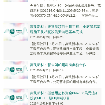
今日午盤，截至14:30，娃哈哈概念板塊拉升。萬
凱新材(301216.CN)漲11.20%報20.56元，三房
巷(600370.CN)漲10.00%報2.2元，寧波色母
(3010...
萬凱新材：正達凱項目土建工程、全廠管廊基
礎施工及相關設備安裝已基本完成
2025年05月23日 下午4:28
【財華社訊】5月23日，萬凱新材(301216.SZ)在
互動平台表示，正達凱項目土建工程、全廠管廊
基礎施工及相關設備安裝已基本完成，並已陸續
完成了各環節設備的分批次試車，當前正在...
萬凱新材：暫未與帕爾科有業務合作
2025年04月21日 下午4:14
【財華社訊】4月21日，萬凱新材(301216.SZ)在
互動平台表示，公司暫未與帕爾科有業務合作。
萬凱新材：擬使用超募資金8667.85萬元追加
投資MEG一期60萬噸項目
2023年10月24日 下午8:02