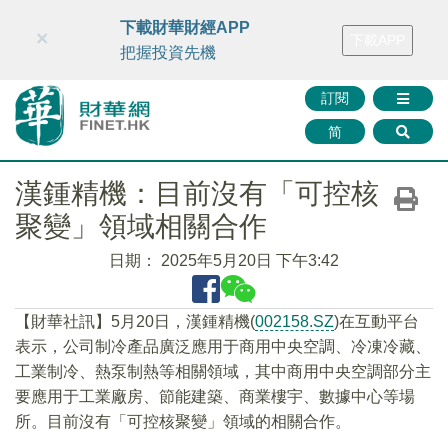
財華智庫網
FINTV
FINMETA
財華證券
媒體矩陣
下載財華財經APP
×
下載APP
智庫沙龍
聯絡我們
把握投資先機
訂閱
简
漢鍾精機：目前沒有「可控核
聚變」領域相關合作
日期：
2025年5月20日 下午3:42
【財華社訊】5月20日，漢鍾精機(
002158.SZ
)在互動平台
表示，公司制冷產品廣泛應用于商用中央空調、冷凍冷藏、
工業制冷、熱泵制熱等相關領域，其中商用中央空調部分主
要應用于工業廠房、節能建築、商業樓宇、數據中心等場
所。目前沒有「可控核聚變」領域的相關合作。