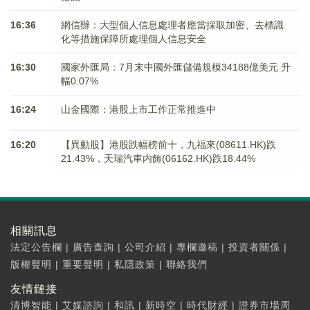
16:36
網信辦：大型個人信息處理者應當採取加密、去標識
化等措施保障所處理個人信息安全
16:30
國家外匯局：7月末中國外匯儲備規模34188億美元 升
幅0.07%
16:24
山金國際：港股上市工作正常推進中
16:20
【異動股】港股跌幅榜前十，九福來(08611.HK)跌
21.43%，天瑞汽車内飾(06162.HK)跌18.44%
相關訊息
法定公告欄
|
廣告查詢
|
公司介紹
|
專欄邀稿
|
投資者關係
|
版權聲明
|
重要聲明
|
私隱政策
|
聯絡我們
友情鏈接
清博智能
|
艾媒諮詢
|
和訊
|
新時空
|
時代財經
|
證券市場周