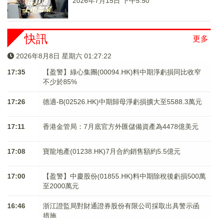
2026年7月15日 下午5:50
快訊
更多
2026年8月8日 星期六 01:27:23
17:35
【盈警】綠心集團(00094.HK)料中期淨虧損同比收窄
不少於85%
17:26
德適-B(02526.HK)中期歸母淨虧損擴大至5588.3萬元
17:11
香港金管局：7月底官方外匯儲備資產為4478億美元
17:08
寶龍地產(01238.HK)7月合約銷售額約5.5億元
17:00
【盈警】中慶股份(01855.HK)料中期除稅後虧損500萬
至2000萬元
16:46
浙江證監局對財通證券股份有限公司採取出具警示函
措施