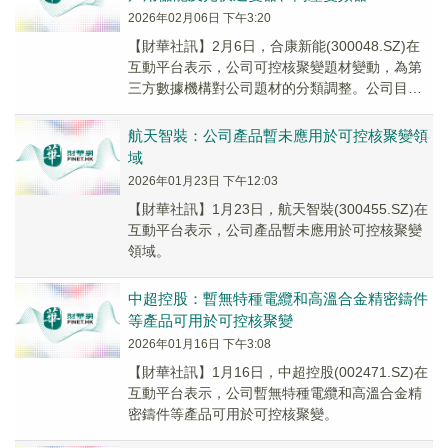
2026年02月06日 下午3:20
【財華社訊】2月6日，合康新能(300048.SZ)在
互動平台表示，公司可控核聚變題材變動，為第
三方數據機構對公司題材的分類調整。公司目前
業務聚焦綠色能源解決方案、戶用儲能及光伏逆
變器、高壓變頻器。
航天智裝：公司產品暫未應用於可控核聚變領
域
2026年01月23日 下午12:03
【財華社訊】1月23日，航天智裝(300455.SZ)在
互動平台表示，公司產品暫未應用於可控核聚變
領域。
中超控股：暫無特種電纜和高溫合金精密鑄件
等產品可用於可控核聚變
2026年01月16日 下午3:08
【財華社訊】1月16日，中超控股(002471.SZ)在
互動平台表示，公司暫無特種電纜和高溫合金精
密鑄件等產品可用於可控核聚變。