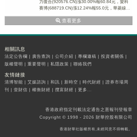
力復合(920576.CN)漲30.00%報60.84元，愛科
賽博(688719.CN)漲12.24%報55.0元，華菱線纜
(00...
查看更多
相關訊息
法定公告欄
|
廣告查詢
|
公司介紹
|
專欄邀稿
|
投資者關係
|
版權聲明
|
重要聲明
|
私隱政策
|
聯絡我們
友情鏈接
清博智能
|
艾媒諮詢
|
和訊
|
新時空
|
時代財經
|
證券市場周
刊
|
壹財信
|
權衡財經
|
攬富財經
|
更多...
香港政府指定刊載法定通告之憲報刊登報章
Copyright © 1998 - 2026 財華控股有限公司
香港財華社版權所有,未經同意不得轉載。