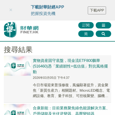
財華智庫網
FINTV
FINMETA
財華證券
媒體矩陣
下載財華財經APP
×
下載APP
智庫沙龍
聯絡我們
把握投資先機
訂閱
简
搜尋結果
實物資産固守底盤，現金流ETF800鵬華
(516460)憑「業績韌性+低估值」對抗風格擺
動
2026年03月05日 下午4:37
今日市場迎來普漲修復，風偏顯著提升，資金聚
焦「新質生産力」相關題材。MicroLED概念、電
網設備、教育、量子科技、可控核聚變、腦機接
口、培育鑽石、半導體、AI眼鏡板塊漲幅居前。
合康新能：目前業務聚焦綠色能源解決方案、
戶用儲能及光伏逆變器、高壓變頻器