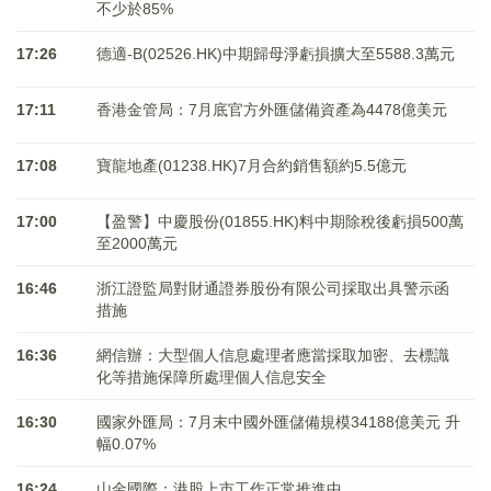
不少於85%
17:26
德適-B(02526.HK)中期歸母淨虧損擴大至5588.3萬元
17:11
香港金管局：7月底官方外匯儲備資產為4478億美元
17:08
寶龍地產(01238.HK)7月合約銷售額約5.5億元
17:00
【盈警】中慶股份(01855.HK)料中期除稅後虧損500萬
至2000萬元
16:46
浙江證監局對財通證券股份有限公司採取出具警示函
措施
16:36
網信辦：大型個人信息處理者應當採取加密、去標識
化等措施保障所處理個人信息安全
16:30
國家外匯局：7月末中國外匯儲備規模34188億美元 升
幅0.07%
16:24
山金國際：港股上市工作正常推進中