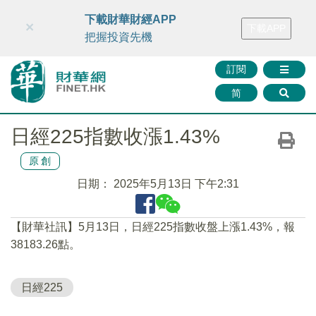
財華智庫網
FINTV
FINMETA
財華證券
媒體矩陣
下載財華財經APP
×
下載APP
智庫沙龍
聯絡我們
把握投資先機
訂閱
简
日經225指數收漲1.43%
原創
日期：
2025年5月13日 下午2:31
【財華社訊】5月13日，日經225指數收盤上漲1.43%，報
38183.26點。
日經225