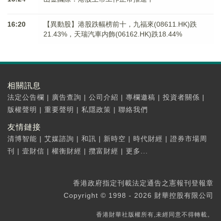
16:20
【異動股】港股跌幅榜前十，九福來(08611.HK)跌
21.43%，天瑞汽車内飾(06162.HK)跌18.44%
相關訊息
法定公告欄
|
廣告查詢
|
公司介紹
|
專欄邀稿
|
投資者關係
|
版權聲明
|
重要聲明
|
私隱政策
|
聯絡我們
友情鏈接
清博智能
|
艾媒諮詢
|
和訊
|
新時空
|
時代財經
|
證券市場周
刊
|
壹財信
|
權衡財經
|
攬富財經
|
更多...
香港政府指定刊載法定通告之憲報刊登報章
Copyright © 1998 - 2026 財華控股有限公司
香港財華社版權所有,未經同意不得轉載。