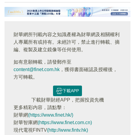
財華網所刊載內容之知識產權為財華網及相關權利
人專屬所有或持有。未經許可，禁止進行轉載、摘
編、複製及建立鏡像等任何使用。
如有意願轉載，請發郵件至
content@finet.com.hk
，獲得書面確認及授權後，
方可轉載。
下載APP
下載財華財經APP，把握投資先機
更多精彩内容，請點擊：
財華網
(https://www.finet.hk/)
財華智庫網
(https://www.finet.com.cn)
現代電視FINTV
(http://www.fintv.hk)