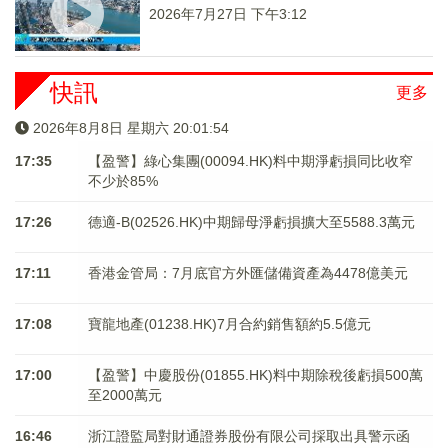
2026年7月27日 下午3:12
快訊
更多
2026年8月8日 星期六 20:01:55
17:35
【盈警】綠心集團(00094.HK)料中期淨虧損同比收窄
不少於85%
17:26
德適-B(02526.HK)中期歸母淨虧損擴大至5588.3萬元
17:11
香港金管局：7月底官方外匯儲備資產為4478億美元
17:08
寶龍地產(01238.HK)7月合約銷售額約5.5億元
17:00
【盈警】中慶股份(01855.HK)料中期除稅後虧損500萬
至2000萬元
16:46
浙江證監局對財通證券股份有限公司採取出具警示函