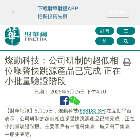
財華智庫網
FINTV
FINMETA
財華證券
媒體矩陣
下載財華財經APP
×
下載APP
智庫沙龍
聯絡我們
把握投資先機
訂閱
简
燦勤科技：公司研制的超低相
位噪聲快跳源產品已完成 正在
小批量驗證階段
日期：
2025年5月15日 下午4:10
【財華社訊】5月15日，燦勤科技(
688182.SH
)在互動平台
表示，公司研制的超低相位噪聲快跳源產品已經完成，正在
小批量驗證階段。主要客戶有中電科集團、航天科工集團、
中船集團等。