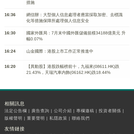
措施
16:36
網信辦：大型個人信息處理者應當採取加密、去標識
化等措施保障所處理個人信息安全
16:30
國家外匯局：7月末中國外匯儲備規模34188億美元 升
幅0.07%
16:24
山金國際：港股上市工作正常推進中
16:20
【異動股】港股跌幅榜前十，九福來(08611.HK)跌
21.43%，天瑞汽車内飾(06162.HK)跌18.44%
相關訊息
法定公告欄
|
廣告查詢
|
公司介紹
|
專欄邀稿
|
投資者關係
|
版權聲明
|
重要聲明
|
私隱政策
|
聯絡我們
友情鏈接