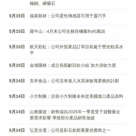
極銅、磷礦石
5月15日
福萊新材：公司柔性傳感器可用于靈巧手
5月15日
羅牛山：4月末公司生豬存欄量約45萬頭
5月15日
航天彩虹：公司外貿產品訂單目前處于歷史較高水
平
5月15日
金埔園林：成立長賬齡回款小組 加大清收力度
5月14日
安井食品：公司沒有進入冰淇淋板塊業務的計劃
5月14日
小方制藥：目前小方制藥未有從美國進口產品原料
5月14日
山東藥玻：銷售端自2025年一季度受下遊醫藥企
業需求影響 導致部分產品銷售放緩
5月14日
弘景光電：公司是影石創新重要供應商之一