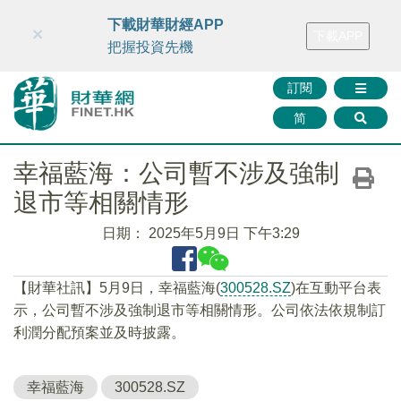
財華智庫網
FINTV
FINMETA
財華證券
媒體矩陣
下載財華財經APP
×
下載APP
智庫沙龍
聯絡我們
把握投資先機
訂閱
简
幸福藍海：公司暫不涉及強制
退市等相關情形
日期：
2025年5月9日 下午3:29
【財華社訊】5月9日，幸福藍海(
300528.SZ
)在互動平台表
示，公司暫不涉及強制退市等相關情形。公司依法依規制訂
利潤分配預案並及時披露。
幸福藍海
300528.SZ