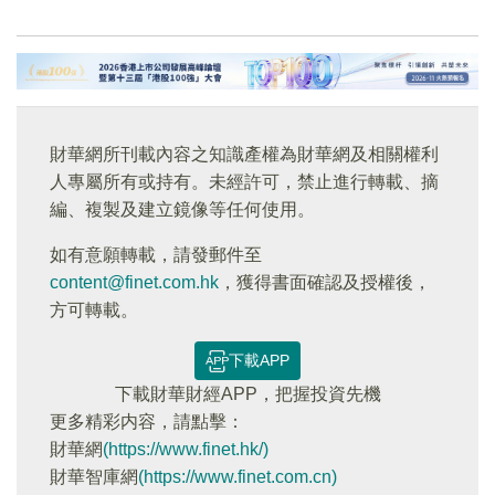
財華網所刊載內容之知識產權為財華網及相關權利
人專屬所有或持有。未經許可，禁止進行轉載、摘
編、複製及建立鏡像等任何使用。
如有意願轉載，請發郵件至
content@finet.com.hk
，獲得書面確認及授權後，
方可轉載。
下載APP
下載財華財經APP，把握投資先機
更多精彩内容，請點擊：
財華網
(https://www.finet.hk/)
財華智庫網
(https://www.finet.com.cn)