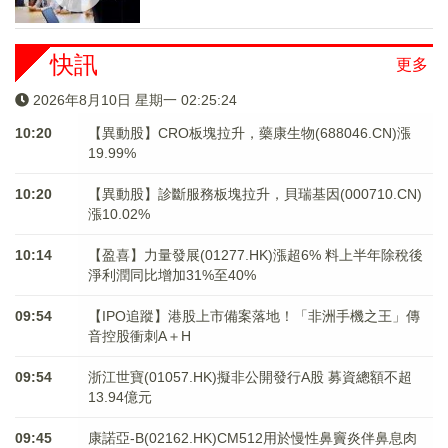
快訊
更多
2026年8月10日 星期一 02:25:24
10:20
【異動股】CRO板塊拉升，藥康生物(688046.CN)漲
19.99%
10:20
【異動股】診斷服務板塊拉升，貝瑞基因(000710.CN)
漲10.02%
10:14
【盈喜】力量發展(01277.HK)漲超6% 料上半年除稅後
淨利潤同比增加31%至40%
09:54
【IPO追蹤】港股上市備案落地！「非洲手機之王」傳
音控股衝刺A＋H
09:54
浙江世寶(01057.HK)擬非公開發行A股 募資總額不超
13.94億元
09:45
康諾亞-B(02162.HK)CM512用於慢性鼻竇炎伴鼻息肉