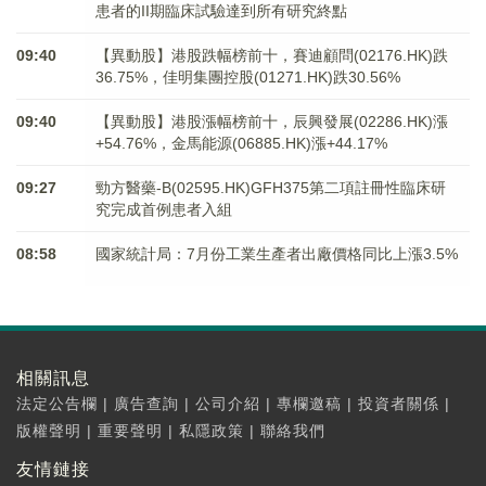
患者的II期臨床試驗達到所有研究終點
09:40
【異動股】港股跌幅榜前十，賽迪顧問(02176.HK)跌
36.75%，佳明集團控股(01271.HK)跌30.56%
09:40
【異動股】港股漲幅榜前十，辰興發展(02286.HK)漲
+54.76%，金馬能源(06885.HK)漲+44.17%
09:27
勁方醫藥-B(02595.HK)GFH375第二項註冊性臨床研
究完成首例患者入組
08:58
國家統計局：7月份工業生產者出廠價格同比上漲3.5%
相關訊息
法定公告欄
|
廣告查詢
|
公司介紹
|
專欄邀稿
|
投資者關係
|
版權聲明
|
重要聲明
|
私隱政策
|
聯絡我們
友情鏈接