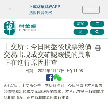
財華智庫網
FINTV
FINMETA
財華證券
媒體矩陣
下載財華財經APP
×
下載APP
智庫沙龍
聯絡我們
把握投資先機
訂閱
简
上交所：今日開盤後股票競價
交易出現成交確認緩慢的異常
正在進行原因排查
日期：
2024年9月27日 上午11:08
9月27日，上交所公告，本所關注到，今日開盤後本所股票
競價交易出現成交確認緩慢的異常。本所已在第一時間關注
到相關情況，正在就相關原因進行排查。