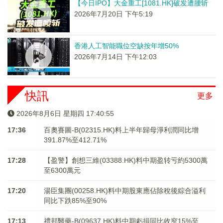
【今日IPO】大金重工[1081.HK]破发遭腰斩
2026年7月20日 下午5:19
香港人工智能職位空缺按年增50%
2026年7月14日 下午12:03
快訊
更多
2026年8月6日 星期四 17:40:55
17:36
百奧賽圖-B(02315.HK)料上半年歸母淨利潤同比增
391.87%至412.71%
17:28
【盈警】創想三維(03388.HK)料中期盈转亏約5300萬
至6300萬元
17:20
湯臣集團(00258.HK)料中期股東應佔除稅後綜合溢利
同比下跌85%至90%
17:13
禮邦醫藥-B(09637.HK)料中期虧損同比收窄15%至