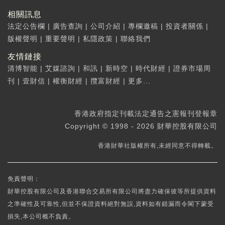
相關訊息
法定公告欄
|
廣告查詢
|
公司介紹
|
專欄邀稿
|
投資者關係
|
版權聲明
|
重要聲明
|
私隱政策
|
聯絡我們
友情鏈接
清博智能
|
艾媒諮詢
|
和訊
|
新時空
|
時代財經
|
證券市場周
刊
|
壹財信
|
權衡財經
|
攬富財經
|
更多...
香港政府指定刊載法定通告之憲報刊登報章
Copyright © 1998 - 2026 財華控股有限公司
香港財華社版權所有,未經同意不得轉載。
免責聲明：
財華控股有限公司及香港聯合交易所有限公司將盡力確保彼等所提供資料
之準確性及可靠性,但並不保證資料絕對無誤,資料如有錯漏而令閣下蒙受
損失,本公司概不負責。