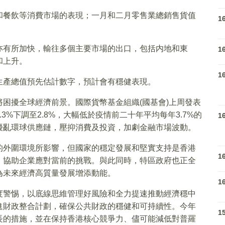
和餐飲等消費市場的表現；一月和二月零售業總銷售貨值
1
亦有所加快，輸往多個主要市場的出口，包括内地和東
1
和上升。
1
生產總值預先估計數字，預計會有穩健表現。
困擾全球經濟前景。國際貨幣基金組織(國基會)上周發表
%下調至2.8%，大幅低於疫情前二十年平均每年3.7%的
1
擾亂環球供應鏈，壓抑消費及投資，加劇金融市場波動。
的外圍環境所影響，但國家的穩定發展和堅實支持是香港
1
，協助企業應對當前的挑戰。與此同時，特區政府也正全
為未來經濟高質量發展增添動能。
1
度警惕，以底線思維管理好風險和全力提速推動經濟穩中
進財政整合計劃，確保公共財政的穩健和可持續性。今年
1
長的措施，並在保持香港核心競爭力、儘可能減低對普羅