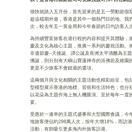
很快就踏入五月份，首先迎來的是五一勞動節假
趁這檔期外遊，香港是其中一個熱門目的地。我們
次，較去年五一黃金周和今年春節的日均訪客人次
為持續豐富旅客在港行程的内容和提升其體驗，
慶及文化為核心主題，推廣一系列的慶祝活動。
非遺節慶--天後誕、譚公誕及長洲太平清醮為主
佛誕，則分别有大嶼山寶蓮禅寺的浴佛節及維園
更是不少旅客不會錯過的選項。
這兩個月與文化相關的主題活動也精彩紛呈，包
型模型展示香港的地標、習俗和生活特色；也分别
以花朵為主題作海上無人機匯演。至於每年一度
宴。
受惠於一連串的主題式盛事和大型國際會議，今年首
地旅客便佔約298萬人次，按年大增18%，而
活動，有助吸引更多海内外旅客訪港。