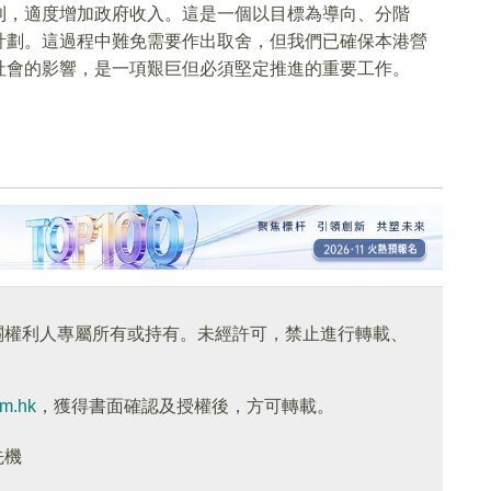
則，適度增加政府收入。這是一個以目標為導向、分階
計劃。這過程中難免需要作出取舍，但我們已確保本港營
社會的影響，是一項艱巨但必須堅定推進的重要工作。
關權利人專屬所有或持有。未經許可，禁止進行轉載、
om.hk
，獲得書面確認及授權後，方可轉載。
先機