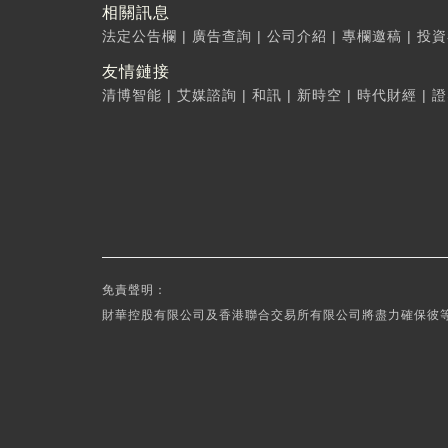
相關訊息
法定公告欄
|
廣告查詢
|
公司介紹
|
專欄邀稿
|
投資
友情鏈接
清博智能
|
艾媒諮詢
|
和訊
|
新時空
|
時代財經
|
證
免責聲明：
財華控股有限公司及香港聯合交易所有限公司將盡力確保彼等