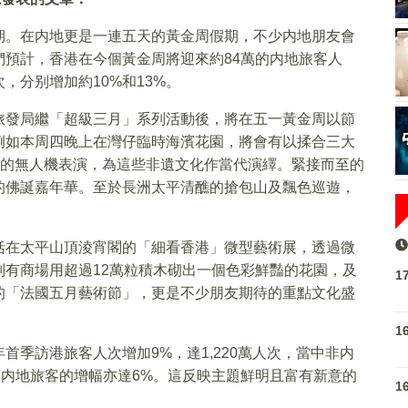
期。在内地更是一連五天的黃金周假期，不少内地朋友會
預計，香港在今個黃金周將迎來約84萬的内地旅客人
，分别增加約10%和13%。
旅發局繼「超級三月」系列活動後，將在五一黃金周以節
例如本周四晚上在灣仔臨時海濱花園，將會有以揉合三大
題的無人機表演，為這些非遺文化作當代演繹。緊接而至的
的佛誕嘉年華。至於長洲太平清醮的搶包山及飄色巡遊，
括在太平山頂淩宵閣的「細看香港」微型藝術展，透過微
有商場用超過12萬粒積木砌出一個色彩鮮豔的花園，及
1
的「法國五月藝術節」，更是不少朋友期待的重點文化盛
1
季訪港旅客人次增加9%，達1,220萬人次，當中非内
訪港内地旅客的增幅亦達6%。這反映主題鮮明且富有新意的
1