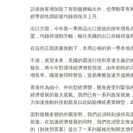
訪港旅客增加除了有助服務輸出外，也帶動零售
經季節性調節後均錄得按月上升。
出口方面，今年第一季商品出口貨值的按年增長
盟，均錄得強勁升幅；輸往美國的出口亦錄得溫
在這些正面因素推動下，本周公佈的第一季本地
不過，展望未來，美國的霸淩行徑和單邊主義仍將
報告，將今年對環球經濟增長預測，由年初時的3.3
增長率。國基會同時警告，貿易摩擦急速升溫將
香港作為細小、外向型經濟體，難免會受到緊張
經濟發展的最大底氣。我們已有一系列政策措施
力加速推動科技創新及以此賦能傳統產業轉型，
面對復雜多變的外圍形勢，我們必須時刻保持高
前進。在加速經濟發展的同時，我們也須堅定推
的《財政預算案》提出了一系列嚴格控制開支增