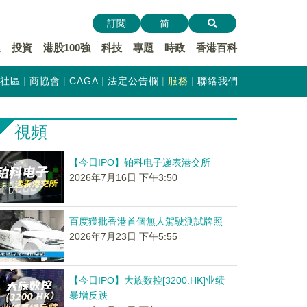
訂閱
简
遞
投資
港股100強
科技
專題
時政
香港百科
社區
商協會
CAGA
法定公告欄
服務
聯絡我們
視頻
【今日IPO】铂科电子递表港交所
2026年7月16日 下午3:50
百度獲批香港首個無人駕駛測試牌照
2026年7月23日 下午5:55
【今日IPO】大族数控[3200.HK]业绩
暴增反跌