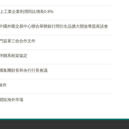
上工業企業利潤同比增長0.8%
中國外匯交易中心聯合舉辦銀行間衍生品擴大開放專題座談會
門簽署三份合作文件
伴關系框架協定
國集團財長和央行行長會議
操作
開拓海外市場