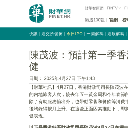
財華智庫網
FINTV
F
港股100強
官網
榜
快訊
港交所發佈
今日IPO
一圖解碼
港股解碼
陳茂波：預計第一季香
健
日期：
2025年4月27日 下午1:43
【財華社訊】4月27日，香港財政司司長陳茂波
的内地旅客人次，較去年五一黃金周和今年春節的
除了有助服務輸出外，也帶動零售和餐飲等消費
後均錄得按月上升。在這些正面因素推動下，即
健表現。
以下是香港特區財政司司長陳茂波4月27日在網