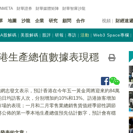
INMETA
財華證券
財華
媒體矩陣
財華
智庫沙龍
單
地圖
沙龍
企業
研究
顧問
合作
視頻
財經速
A股解碼
美股解碼
股評
研報
專訪
活動
Web3 Space專欄
港生產總值數據表現穩
在網志發文表示，預計香港在今年五一黃金周將迎來約84萬
日均訪客人次，分别增加約10%和13%。訪港旅客增加
市場的表現；一月和二月零售業總銷售貨值經季節性調節
將公佈的第一季本地生產總值預先估計數字，預計會有穩
志發表的文章：