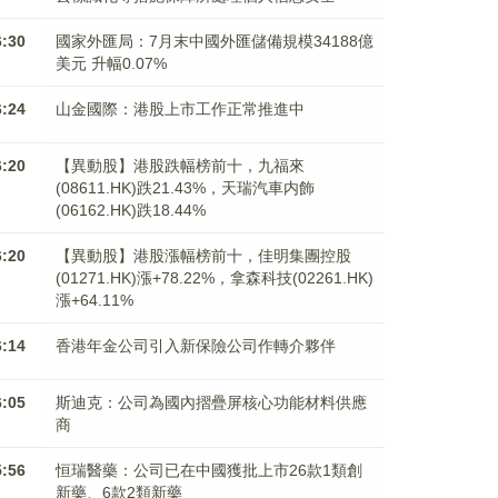
6:30
國家外匯局：7月末中國外匯儲備規模34188億
美元 升幅0.07%
6:24
山金國際：港股上市工作正常推進中
6:20
【異動股】港股跌幅榜前十，九福來
(08611.HK)跌21.43%，天瑞汽車内飾
(06162.HK)跌18.44%
6:20
【異動股】港股漲幅榜前十，佳明集團控股
(01271.HK)漲+78.22%，拿森科技(02261.HK)
漲+64.11%
6:14
香港年金公司引入新保險公司作轉介夥伴
6:05
斯迪克：公司為國內摺疊屏核心功能材料供應
商
5:56
恒瑞醫藥：公司已在中國獲批上市26款1類創
新藥、6款2類新藥