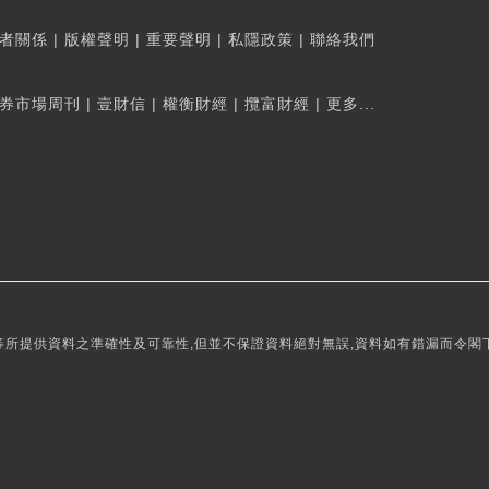
者關係
|
版權聲明
|
重要聲明
|
私隱政策
|
聯絡我們
券市場周刊
|
壹財信
|
權衡財經
|
攬富財經
|
更多...
所提供資料之準確性及可靠性,但並不保證資料絕對無誤,資料如有錯漏而令閣